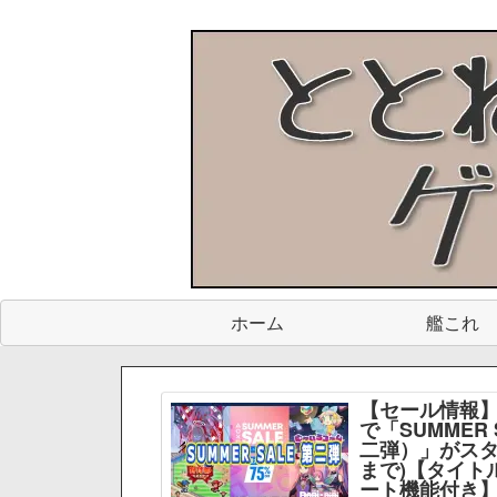
ホーム
艦これ
【セール情報】
で「SUMMER 
二弾）」がスター
まで)【タイト
ート機能付き