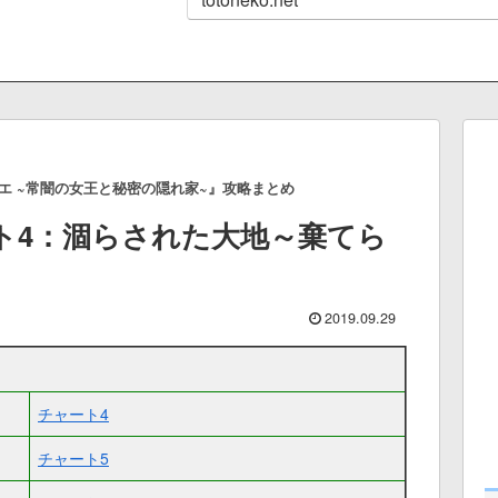
エ ~常闇の女王と秘密の隠れ家~』攻略まとめ
ト4：涸らされた大地～棄てら
2019.09.29
チャート4
チャート5