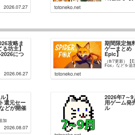
2026.07.27
totoneko.net
026攻略ま
期間限定無
てる坊主】
ゲーまとめ【
2026につ
Epic】
（8/7更新）【Ep
Fox』などを追
2026.06.27
totoneko.net
ール】
2026年7
ント還元セー
用ゲーム発
」などが開催
ル
追加
2026.08.07
totoneko.net