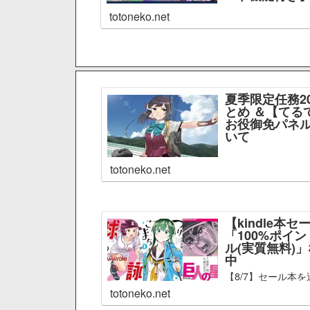
totoneko.net
夏季限定任務2
とめ ＆【てる
お役御免パネル
いて
totoneko.net
【kindle本セ
「100%ポイ
ル(実質無料)
中
【8/7】セール本を
totoneko.net