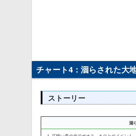
チャート4：涸らされた大
ストーリー
涸
仄暗い森の北でボオス、キロとのイベント