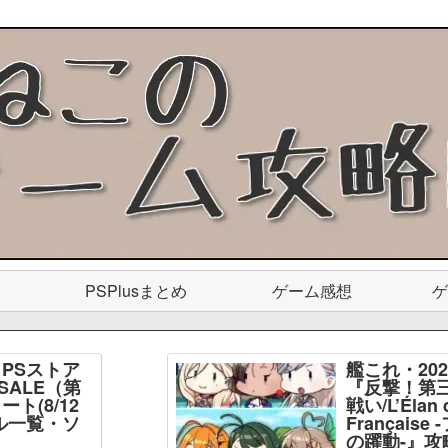
PSPlusまとめ
ゲーム感想
ゲ
PSストア
艦これ・20
SALE（第
『反撃！第
ト(8/12
戦い/L’Élan d
ル一覧・ソ
Français
】
の躍動-』攻