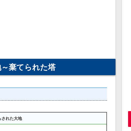
地～棄てられた塔
らされた大地