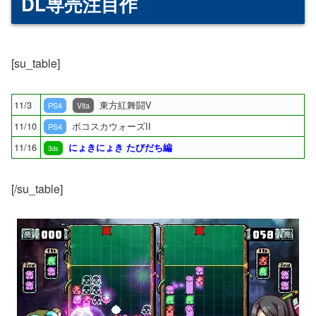
DL専売注目作
[su_table]
11/3
東方紅舞闘V
PS4
Vita
11/10
ボコスカウォーズII
PS4
11/16
にょきにょき たびだち編
3ds
[/su_table]