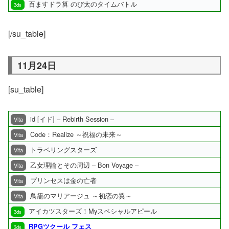
百ますドラ算 のび太のタイムバトル
3ds
[/su_table]
11月24日
[su_table]
id [イド] – Rebirth Session –
Vita
Code：Realize ～祝福の未来～
Vita
トラベリングスターズ
Vita
乙女理論とその周辺 – Bon Voyage –
Vita
プリンセスは金の亡者
Vita
鳥籠のマリアージュ ～初恋の翼～
Vita
アイカツスターズ！Myスペシャルアピール
3ds
RPGツクール フェス
3ds