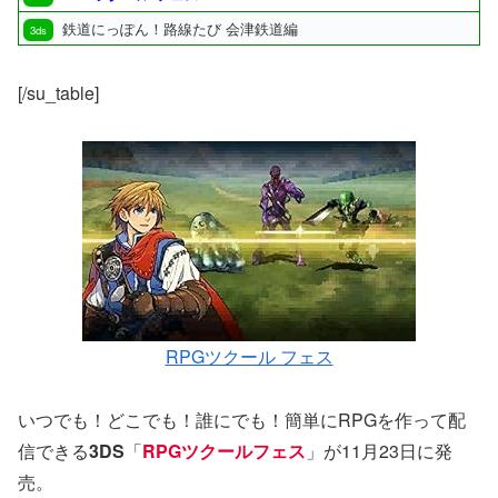
鉄道にっぽん！路線たび 会津鉄道編
3ds
[/su_table]
RPGツクール フェス
いつでも！どこでも！誰にでも！簡単にRPGを作って配
信できる
3DS
「
RPGツクールフェス
」が11月23日に発
売。