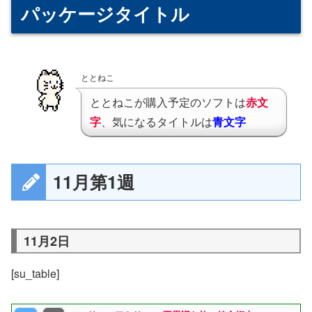
パッケージタイトル
ととねこ
ととねこが購入予定のソフトは
赤文
字
、気になるタイトルは
青文字
11月第1週
11月2日
[su_table]