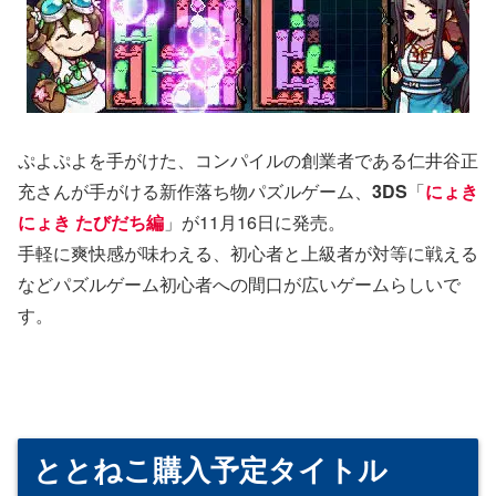
ぷよぷよを手がけた、コンパイルの創業者である仁井谷正
充さんが手がける新作落ち物パズルゲーム、
3DS
「
にょき
にょき たびだち編
」が11月16日に発売。
手軽に爽快感が味わえる、初心者と上級者が対等に戦える
などパズルゲーム初心者への間口が広いゲームらしいで
す。
ととねこ購入予定タイトル