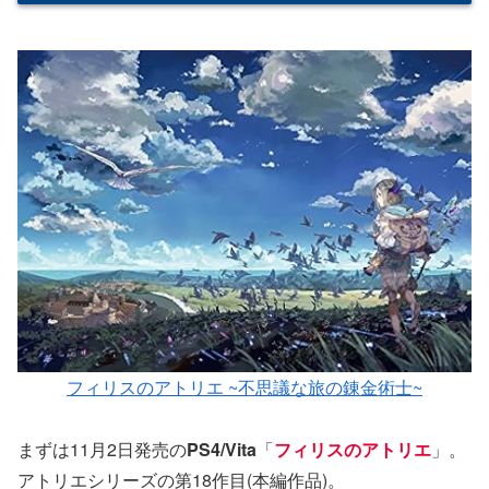
フィリスのアトリエ ~不思議な旅の錬金術士~
まずは11月2日発売の
PS4/Vita
「
フィリスのアトリエ
」。
アトリエシリーズの第18作目(本編作品)。