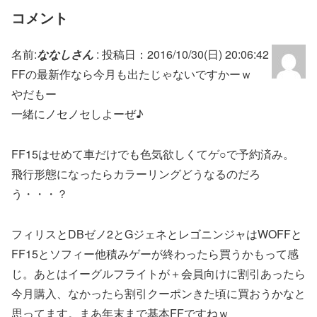
コメント
名前:
ななしさん
:
投稿日：2016/10/30(日) 20:06:42
FFの最新作なら今月も出たじゃないですかーｗ
やだもー
一緒にノセノセしよーぜ♪
FF15はせめて車だけでも色気欲しくてゲ○で予約済み。
飛行形態になったらカラーリングどうなるのだろ
う・・・？
フィリスとDBゼノ2とGジェネとレゴニンジャはWOFFと
FF15とソフィー他積みゲーが終わったら買うかもって感
じ。あとはイーグルフライトが＋会員向けに割引あったら
今月購入、なかったら割引クーポンきた頃に買おうかなと
思ってます。まあ年末まで基本FFですねｗ