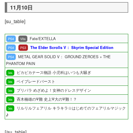
11月10日
[su_table]
Fate/EXTELLA
PS4
Vita
The Elder Scrolls V： Skyrim Special Edition
PS4
PS3
METAL GEAR SOLID V： GROUND ZEROES + THE
PS4
PHANTOM PAIN
ピカピカナース物語 小児科はいつも大騒ぎ
3ds
ベイブレードバースト
3ds
プリパラ めざめよ！女神のドレスデザイン
3ds
斉木楠雄のΨ難 史上Ψ大のΨ難！？
3ds
リルリルフェアリル キラキラ☆はじめてのフェアリルマジック
3ds
♪
[/su_table]