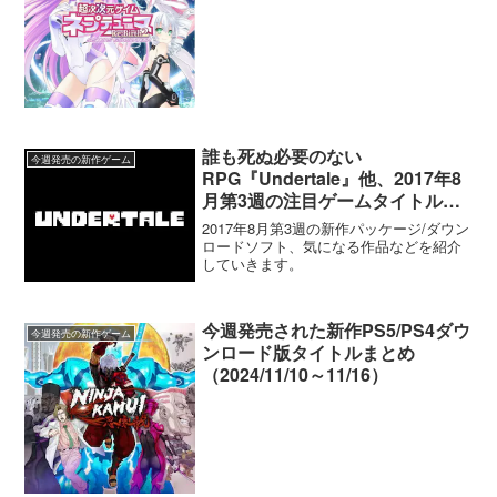
誰も死ぬ必要のない
今週発売の新作ゲーム
RPG『Undertale』他、2017年8
月第3週の注目ゲームタイトル紹
介
2017年8月第3週の新作パッケージ/ダウン
ロードソフト、気になる作品などを紹介
していきます。
今週発売された新作PS5/PS4ダウ
今週発売の新作ゲーム
ンロード版タイトルまとめ
（2024/11/10～11/16）