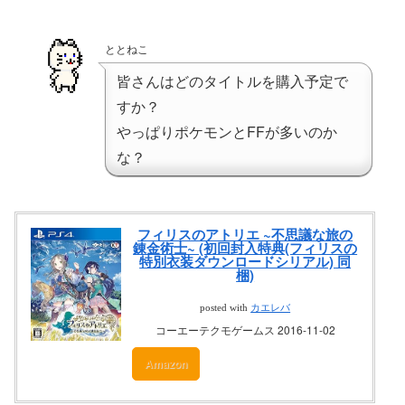
ととねこ
皆さんはどのタイトルを購入予定で
すか？
やっぱりポケモンとFFが多いのか
な？
フィリスのアトリエ ~不思議な旅の
錬金術士~ (初回封入特典(フィリスの
特別衣装ダウンロードシリアル) 同
梱)
posted with
カエレバ
コーエーテクモゲームス 2016-11-02
Amazon