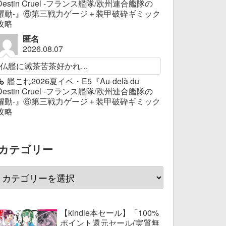
Destin Cruel -フランス艦隊/欧州連合艦隊の
躍動-』⑥第三戦力ゲージ＋装甲破砕ギミック
攻略
匿名
2026.08.07
仏艦に滅茶苦茶好かれ...
艦これ2026夏イベ・E5『Au-delà du
Destin Cruel -フランス艦隊/欧州連合艦隊の
躍動-』⑥第三戦力ゲージ＋装甲破砕ギミック
攻略
カテゴリー
【kindle本セール】「100%
ポイント還元セール(実質無