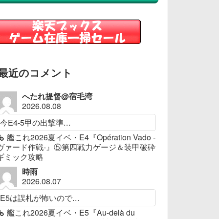
最近のコメント
へたれ提督@宿毛湾
2026.08.08
今E4-5甲の出撃準...
艦これ2026夏イベ・E4『Opération Vado -
ヴァード作戦-』⑤第四戦力ゲージ＆装甲破砕
ギミック攻略
時雨
2026.08.07
E5は誤札が怖いので...
艦これ2026夏イベ・E5『Au-delà du