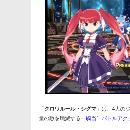
「
」は、4人の
クロワルール・シグマ
量の敵を殲滅する
一騎当千バトルアク