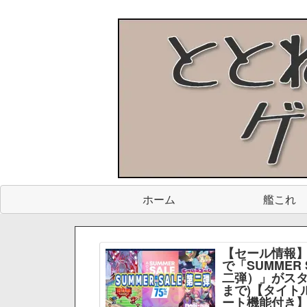
ホーム
艦これ
【セール情報】
で「SUMMER 
二弾）」がスター
まで)【タイト
ート機能付き