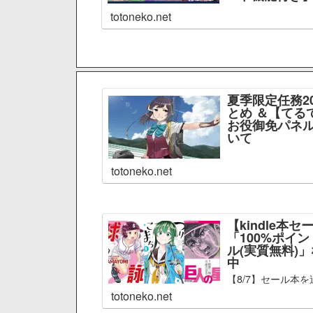
totoneko.net
夏季限定任務2
とめ ＆【てる
お役御免パネル
いて
totoneko.net
【kindle本セ
「100%ポイ
ル(実質無料)
中
【8/7】セール本を
totoneko.net