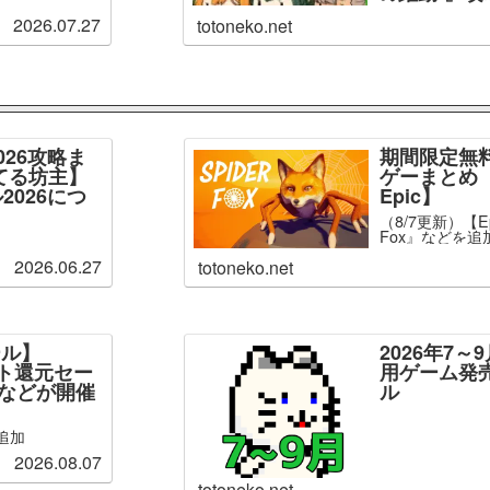
2026.07.27
totoneko.net
026攻略ま
期間限定無
てる坊主】
ゲーまとめ【
2026につ
Epic】
（8/7更新）【Ep
Fox』などを追
2026.06.27
totoneko.net
ール】
2026年7
ント還元セー
用ゲーム発
」などが開催
ル
追加
2026.08.07
totoneko.net