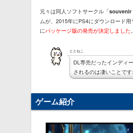
元々は同人ソフトサークル「
souvenir 
ムが、2015年にPS4にダウンロー
に
パッケージ版の発売が決定しました
ととねこ
DL専売だったインディ
されるのは凄いことです
ゲーム紹介