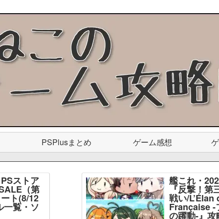
PSPlusまとめ
ゲーム感想
ゲ
PSストア
艦これ・20
SALE（第
『反撃！第
ト(8/12
戦い/L’Élan d
ル一覧・ソ
Français
】
の躍動-』攻