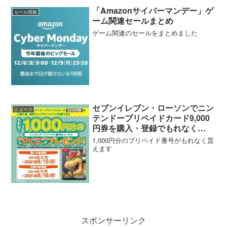
「Amazonサイバーマンデー」ゲ
セール情報
ーム関連セールまとめ
ゲーム関連のセールをまとめました
セブンイレブン・ローソンでニン
ニュース
テンドープリペイドカード9,000
円券を購入・登録でもれなく
1,000円分のコードが貰えるキャ
1,000円分のプリペイド番号がもれなく貰
ンペーンがスタート【8/15まで】
えます
スポンサーリンク