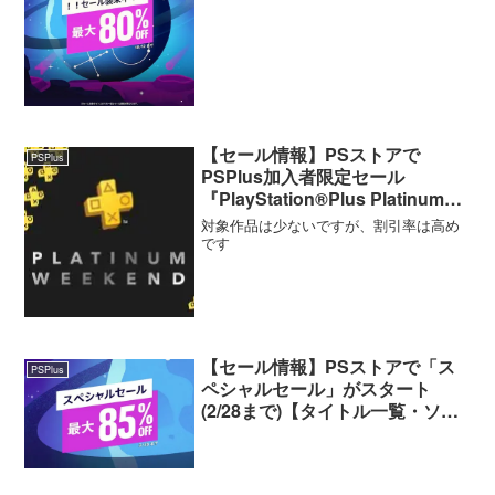
覧・ソート機能付き】
【セール情報】PSストアで
PSPlus
PSPlus加入者限定セール
『PlayStation®Plus Platinum
Weekend』が開催中（9/16ま
対象作品は少ないですが、割引率は高め
で）
です
【セール情報】PSストアで「ス
PSPlus
ペシャルセール」がスタート
(2/28まで)【タイトル一覧・ソー
ト機能付き】