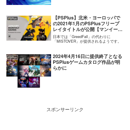
【PSPlus】北米・ヨーロッパで
PSPlus
の2021年1月のPSPlusフリープ
レイタイトルが公開【マンイータ
ー(PS5版)/シャドウ オブ ザ トゥ
日本では「GreedFall」の代わりに
ームレイダー】
「MISTOVER」が提供されるようです。
2024年4月16日に提供終了となる
PSPlus
PSPlusゲームカタログ作品が明
らかに
スポンサーリンク