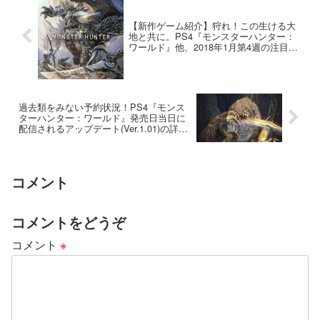
【新作ゲーム紹介】狩れ！この生ける大
地と共に。PS4『モンスターハンター：
ワールド』他、2018年1月第4週の注目ゲ
ームタイトル紹介
過去類をみない予約状況！PS4『モンス
ターハンター：ワールド』発売日当日に
配信されるアップデート(Ver.1.01)の詳細
が公開
コメント
コメントをどうぞ
コメント
※