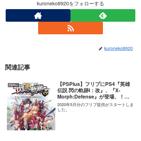
kuroneko8920をフォローする
kuroneko8920
関連記事
【PSPlus】フリプにPS4『英雄
PSPlus
伝説 閃の軌跡I：改』、『X-
Morph:Defense』が登場、！
2020年5月のPSPlusフリープレ
2020年5月分のフリプ提供がスタートしま
イタイトルが提供開始！
した。