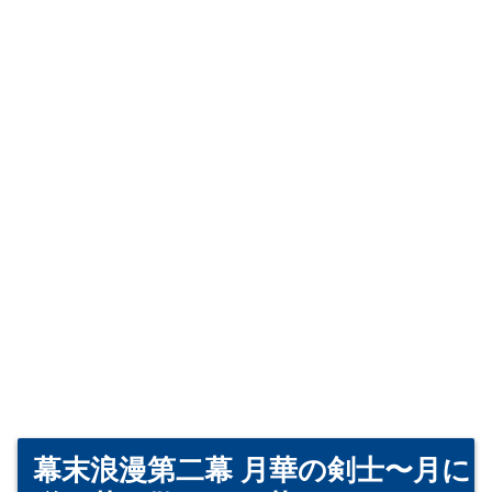
幕末浪漫第二幕 月華の剣士〜月に