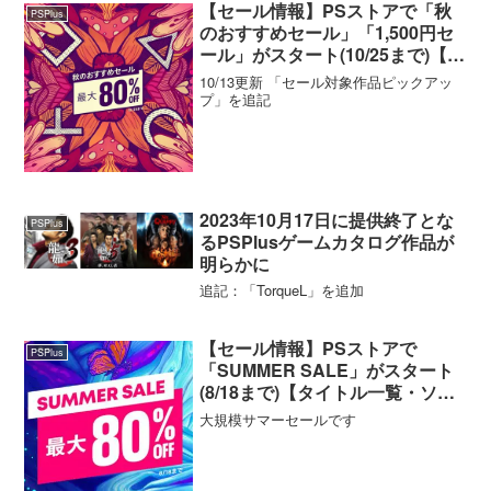
【セール情報】PSストアで「秋
PSPlus
のおすすめセール」「1,500円セ
ール」がスタート(10/25まで)【タ
イトル一覧・ソート機能付き】
10/13更新 「セール対象作品ピックアッ
プ」を追記
2023年10月17日に提供終了とな
PSPlus
るPSPlusゲームカタログ作品が
明らかに
追記：「TorqueL」を追加
【セール情報】PSストアで
PSPlus
「SUMMER SALE」がスタート
(8/18まで)【タイトル一覧・ソー
ト機能付き】
大規模サマーセールです