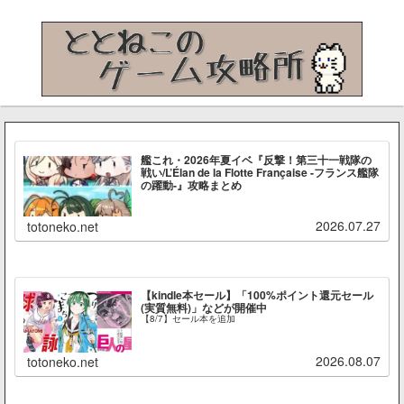
艦これ・2026年夏イベ『反撃！第三十一戦隊の
戦い/L’Élan de la Flotte Française -フランス艦隊
の躍動-』攻略まとめ
2026.07.27
totoneko.net
【kindle本セール】「100%ポイント還元セール
(実質無料)」などが開催中
【8/7】セール本を追加
2026.08.07
totoneko.net