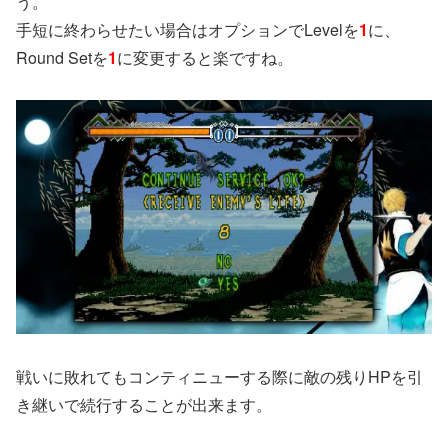
う。
手短に終わらせたい場合はオプションでLevelを
1
に、
Round Setを
1
に変更すると楽ですね。
戦いに敗れてもコンティニューする際に敵の残りHPを引
き継いで続行することが出来ます。