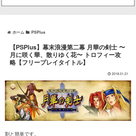
ホーム
PSPlus
【PSPlus】幕末浪漫第二幕 月華の剣士 〜
月に咲く華、散りゆく花〜 トロフィー攻
略【フリープレイタイトル】
2018.01.21
割と簡単です。