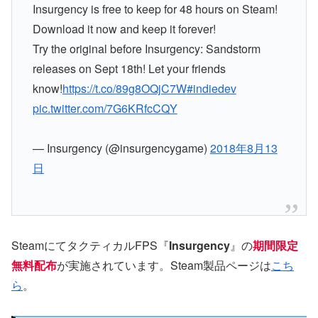
Insurgency is free to keep for 48 hours on Steam!
Download it now and keep it forever!
Try the original before Insurgency: Sandstorm
releases on Sept 18th! Let your friends
know!
https://t.co/89g8OQjC7W
#indiedev
pic.twitter.com/7G6KRfcCQY
— Insurgency (@insurgencygame)
2018年8月13
日
SteamにてタクティカルFPS『
Insurgency
』の
期間限定
無料配布
が実施されています。Steam製品ページは
こち
ら
。