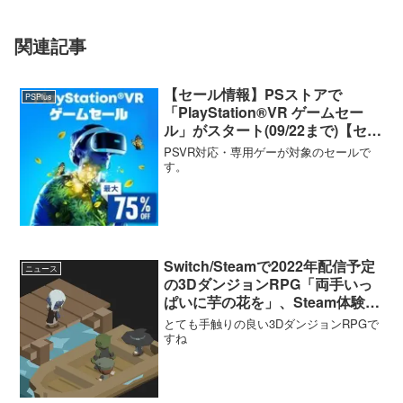
関連記事
【セール情報】PSストアで
PSPlus
「PlayStation®VR ゲームセー
ル」がスタート(09/22まで)【セー
ルタイトル一覧・ソート機能付
PSVR対応・専用ゲーが対象のセールで
き】
す。
Switch/Steamで2022年配信予定
ニュース
の3DダンジョンRPG「両手いっ
ぱいに芋の花を」、Steam体験版
が10/8まで配信中
とても手触りの良い3DダンジョンRPGで
すね