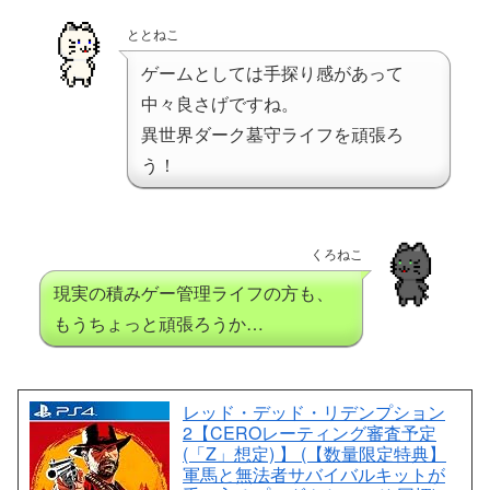
ととねこ
ゲームとしては手探り感があって
中々良さげですね。
異世界ダーク墓守ライフを頑張ろ
う！
くろねこ
現実の積みゲー管理ライフの方も、
もうちょっと頑張ろうか…
レッド・デッド・リデンプション
2【CEROレーティング審査予定
(「Z」想定) 】 (【数量限定特典】
軍馬と無法者サバイバルキットが