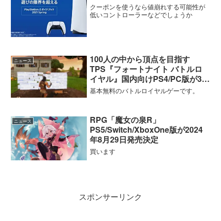
まで】
クーポンを使うなら値崩れする可能性が
低いコントローラーなどでしょうか
100人の中から頂点を目指す
ニュース
TPS『フォートナイト バトルロ
イヤル』国内向けPS4/PC版が3月
8日より配信開始
基本無料のバトルロイヤルゲーです。
RPG「魔女の泉R」
ニュース
PS5/Switch/XboxOne版が2024
年8月29日発売決定
買います
スポンサーリンク