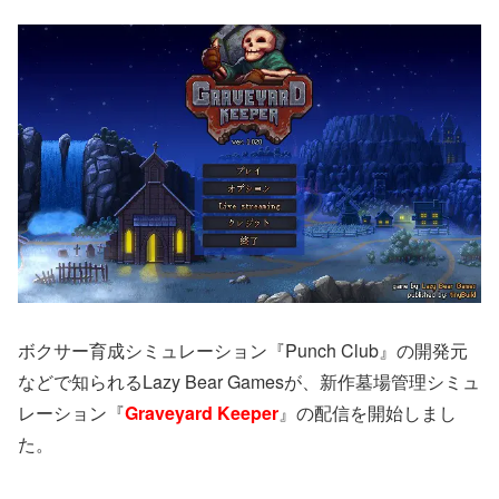
ボクサー育成シミュレーション『Punch Club』の開発元
などで知られるLazy Bear Gamesが、新作墓場管理シミュ
レーション『
Graveyard Keeper
』の配信を開始しまし
た。