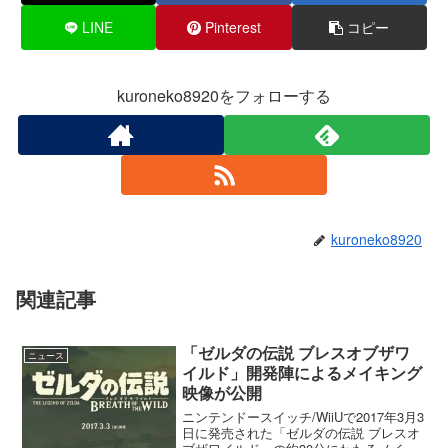
LINE
Pinterest
コピー
kuroneko8920をフォローする
kuroneko8920
関連記事
「ゼルダの伝説 ブレスオブザワ
ニュース
イルド」開発陣によるメイキング
映像が公開
ニンテンドースイッチ/WiiUで2017年3月3
日に発売された「ゼルダの伝説 ブレスオ