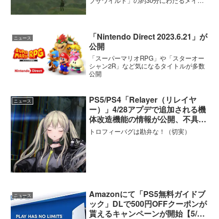
ブザワイルド」の約30分にわたるメイキ
ング映像が公開されました。
「Nintendo Direct 2023.6.21」が
ニュース
公開
「スーパーマリオRPG」や「スターオー
シャン2R」など気になるタイトルが多数
公開
PS5/PS4「Relayer（リレイヤ
ニュース
ー）」4/28アプデで追加される機
体改造機能の情報が公開、不具合
修正でトロフィーコンプも可能に
トロフィーバグは勘弁な！（切実）
なる？
Amazonにて「PS5無料ガイドブ
ニュース
ック」DLで500円OFFクーポンが
貰えるキャンペーンが開始【5/31