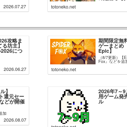
2026.07.27
totoneko.net
026攻略ま
期間限定無
てる坊主】
ゲーまとめ【
2026につ
Epic】
（8/7更新）【Ep
Fox』などを追
2026.06.27
totoneko.net
ール】
2026年7
ント還元セー
用ゲーム発
」などが開催
ル
追加
2026.08.07
totoneko.net