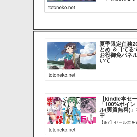
totoneko.net
夏季限定任務2
とめ ＆【てる
お役御免パネル
いて
totoneko.net
【kindle本セ
「100%ポイ
ル(実質無料)
中
【8/7】セール本を
totoneko.net