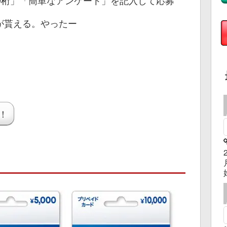
が貰える。やったー
！