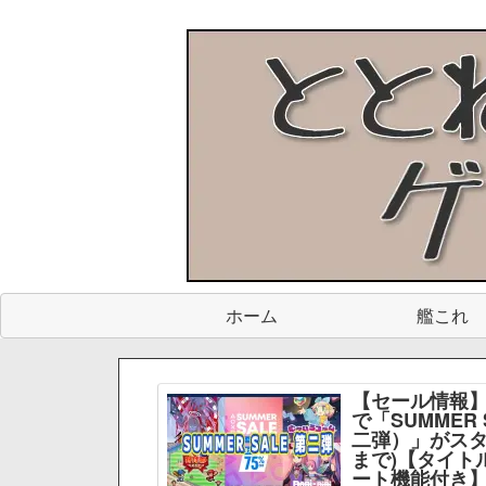
ホーム
艦これ
【セール情報】
で「SUMMER 
二弾）」がスター
まで)【タイト
ート機能付き