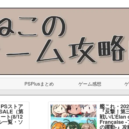
PSPlusまとめ
ゲーム感想
ゲ
PSストア
艦これ・20
SALE（第
『反撃！第
ト(8/12
戦い/L’Élan d
ル一覧・ソ
Français
】
の躍動-』攻