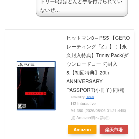
トリー5はほとんど手を付けられてい
ないぜ…
ヒットマン3 – PS5 【CERO
レーティング「Z」】 (【永
久封入特典】Trinity Pack(ダ
ウンロードコード)封入
&【初回特典】20th
ANNIVERSARY
PASSPORT(小冊子) 同梱)
created by
Rinker
H2 Interactive
¥4,380
(2026/08/06 01:21:44時
点 Amazon調べ-
詳細)
Amazon
楽天市場