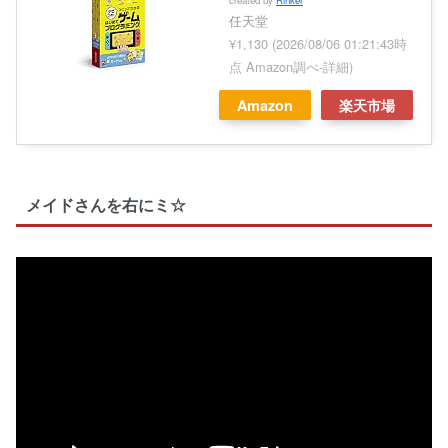
created by
Rinker
任天堂
¥1,130
(2026/08/06 01:21:43時
点 Amazon調べ-
詳細)
Amazon
楽天市場
メイドさんを右にミ☆