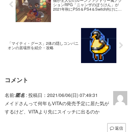
猫が主人公のルーンファクトリー風アク
ションRPG「ニャンザのぼうけん」が
2021年秋にPS5＆PS4＆Switch向けに発
売決定
「マイティ・グース」2体の隠しコンパニ
オンの居場所を紹介・攻略
コメント
名前:
匿名
:
投稿日：2021/06/06(日) 07:49:31
メイドさんって何年もVITAの発売予定に居た気が
するけど、VITAより先にスイッチに出るのか
返信