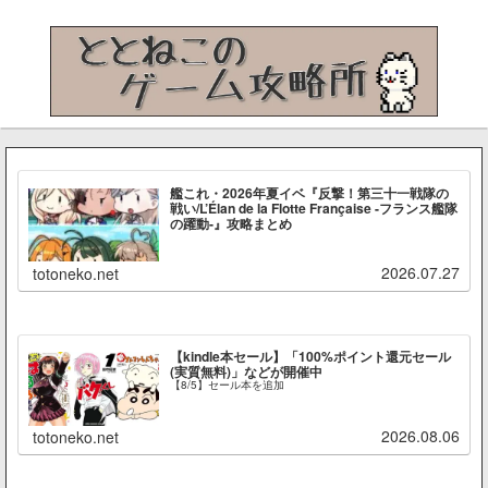
艦これ・2026年夏イベ『反撃！第三十一戦隊の
戦い/L’Élan de la Flotte Française -フランス艦隊
の躍動-』攻略まとめ
2026.07.27
totoneko.net
【kindle本セール】「100%ポイント還元セール
(実質無料)」などが開催中
【8/5】セール本を追加
2026.08.06
totoneko.net