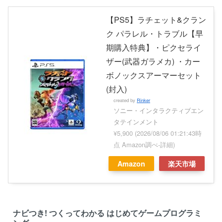
【PS5】ラチェット&クラン
ク パラレル・トラブル【早
期購入特典】・ピクセライ
ザー(武器ガラメカ) ・カー
ボノックスアーマーセット
(封入)
created by
Rinker
ソニー・インタラクティブエン
タテインメント
¥5,900
(2026/08/06 01:21:43時
点 Amazon調べ-
詳細)
Amazon
楽天市場
ナビつき! つくってわかる はじめてゲームプログラミ