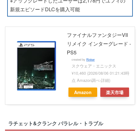
※アップグレードしたユーザーは2,178円でユフィの
新規エピソードDLCを購入可能
ファイナルファンタジーVII
リメイク インターグレード -
PS5
created by
Rinker
スクウェア・エニックス
¥10,460
(2026/08/06 01:21:43時
点 Amazon調べ-
詳細)
Amazon
楽天市場
ラチェット&クランク パラレル・トラブル