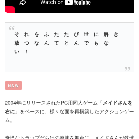
そ れ を ふ た た び 世 に 解 き
放 つ な ん て と ん で も な
い ！
NSW
2004年にリリースされたPC用同人ゲーム「
メイドさんを
右に
」をベースに、様々な面を再構築したアクションゲー
ム。
奇怪なトラップだらけの廃墟を舞台に、メイドさんが鉄球