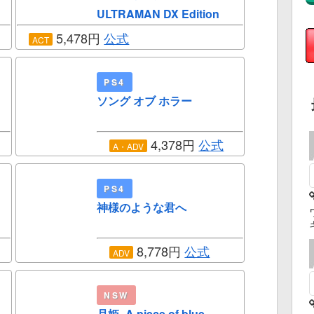
ULTRAMAN DX Edition
5,478円
公式
ACT
PS4
ソング オブ ホラー
4,378円
公式
A・ADV
PS4
神様のような君へ
8,778円
公式
ADV
NSW
月姫 -A piece of blue