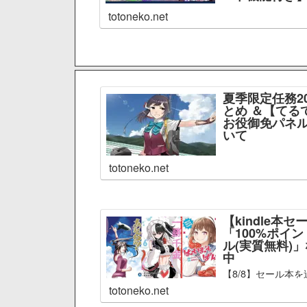
totoneko.net
夏季限定任務2
とめ ＆【てる
お役御免パネル
いて
totoneko.net
【kindle本セ
「100%ポイ
ル(実質無料)
中
【8/8】セール本を
totoneko.net