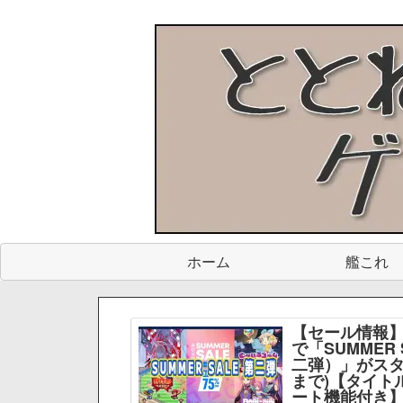
ホーム
艦これ
【セール情報】
で「SUMMER 
二弾）」がスター
まで)【タイト
ート機能付き