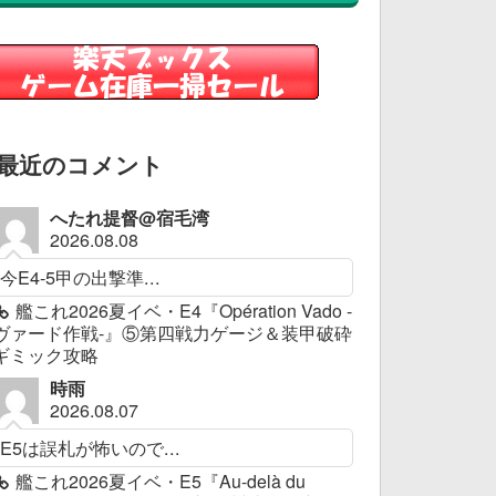
最近のコメント
へたれ提督@宿毛湾
2026.08.08
今E4-5甲の出撃準...
艦これ2026夏イベ・E4『Opération Vado -
ヴァード作戦-』⑤第四戦力ゲージ＆装甲破砕
ギミック攻略
時雨
2026.08.07
E5は誤札が怖いので...
艦これ2026夏イベ・E5『Au-delà du