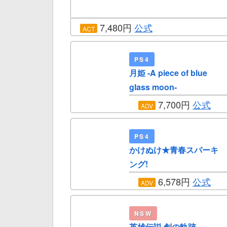
7,480円
公式
ACT
PS4
月姫 -A piece of blue
glass moon-
7,700円
公式
ADV
PS4
かけぬけ★青春スパーキ
ング!
6,578円
公式
ADV
NSW
英雄伝説 創の軌跡