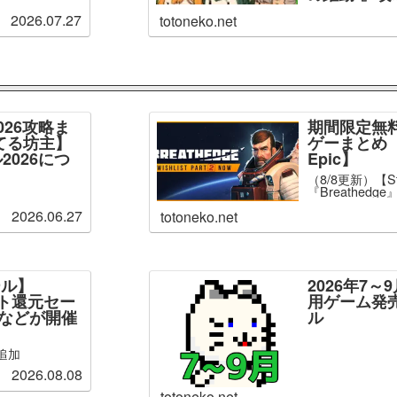
2026.07.27
totoneko.net
026攻略ま
期間限定無
てる坊主】
ゲーまとめ【
2026につ
Epic】
（8/8更新）【S
『Breathed
2026.06.27
totoneko.net
ール】
2026年7
ント還元セー
用ゲーム発
」などが開催
ル
追加
2026.08.08
totoneko.net