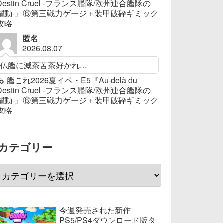
Destin Cruel -フランス艦隊/欧州連合艦隊の
躍動-』⑥第三戦力ゲージ＋装甲破砕ギミック
攻略
匿名
2026.08.07
仏艦に滅茶苦茶好かれ...
艦これ2026夏イベ・E5『Au-delà du
Destin Cruel -フランス艦隊/欧州連合艦隊の
躍動-』⑥第三戦力ゲージ＋装甲破砕ギミック
攻略
カテゴリー
今週発売された新作
PS5/PS4ダウンロード版タ