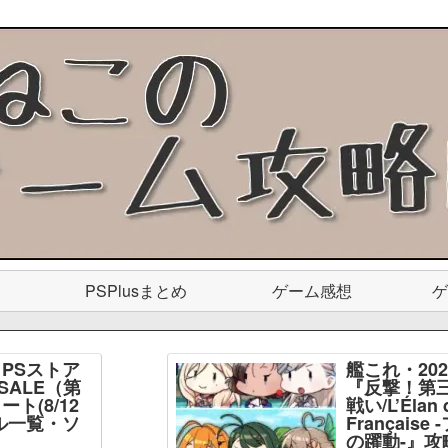
PSPlusまとめ
ゲーム感想
ゲ
PSストア
艦これ・20
SALE（第
『反撃！第
ト(8/12
戦い/L’Élan d
ル一覧・ソ
Français
】
の躍動-』攻