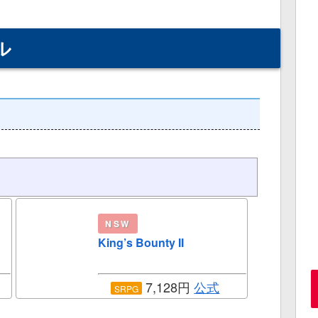
ル
NSW
King’s Bounty II
7,128円
公式
SRPG