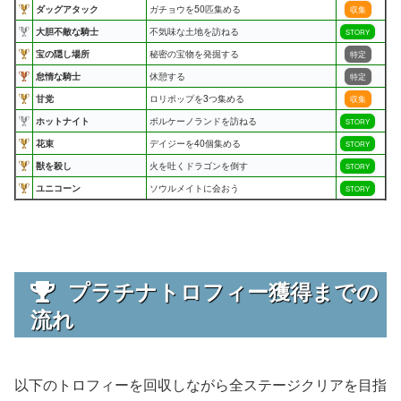
ダッグアタック
ガチョウを50匹集める
収集
大胆不敵な騎士
不気味な土地を訪ねる
STORY
宝の隠し場所
秘密の宝物を発掘する
特定
怠惰な騎士
休憩する
特定
甘党
ロリポップを3つ集める
収集
ホットナイト
ボルケーノランドを訪ねる
STORY
花束
デイジーを40個集める
STORY
獣を殺し
火を吐くドラゴンを倒す
STORY
ユニコーン
ソウルメイトに会おう
STORY
プラチナトロフィー獲得までの
流れ
以下のトロフィーを回収しながら全ステージクリアを目指