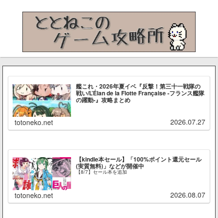
艦これ・2026年夏イベ『反撃！第三十一戦隊の
戦い/L’Élan de la Flotte Française -フランス艦隊
の躍動-』攻略まとめ
2026.07.27
totoneko.net
【kindle本セール】「100%ポイント還元セール
(実質無料)」などが開催中
【8/7】セール本を追加
2026.08.07
totoneko.net