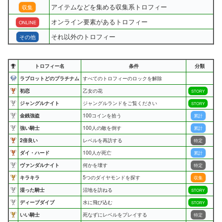
アイテムなどを集める収集系トロフィー
収集
オンライン要素があるトロフィー
ONLINE
それ以外のトロフィー
その他
トロフィー名
条件
分類
ラブロットどのプラチナム
すべてのトロフィーのロックを解除
初恋
乙女の花
STORY
ジャングルナイト
ジャングルランドをご覧ください
STORY
金銭強盗
100コインを拾う
累計
強い騎士
100人の敵を倒す
累計
2倍良い
レベルを再訪する
特定
ダイ・ハード
100人が死亡
累計
ヴァンダルナイト
何かを壊す
特定
キラキラ
5つのダイヤモンドを探す
収集
湿った騎士
沼地を訪ねる
STORY
ディープダイブ
水に飛び込む
STORY
いい騎士
死なずにレベルをプレイする
特定