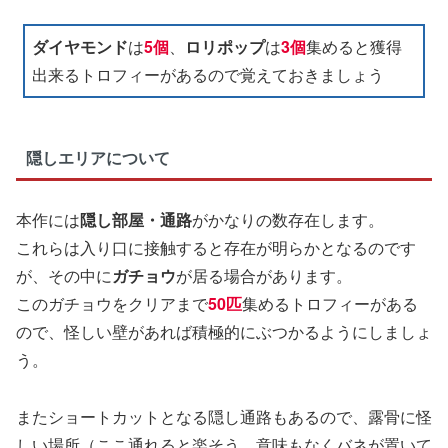
ダイヤモンド
は
5個
、
ロリポップ
は
3個
集めると獲得
出来るトロフィーがあるので覚えておきましょう
隠しエリアについて
本作には
隠し部屋・通路
がかなりの数存在します。
これらは入り口に接触すると存在が明らかとなるのです
が、その中に
ガチョウ
が居る場合があります。
このガチョウをクリアまで
50匹
集めるトロフィーがある
ので、怪しい壁があれば積極的にぶつかるようにしましょ
う。
またショートカットとなる隠し通路もあるので、露骨に怪
しい場所（ここ通れると楽そう、意味もなくバネが置いて