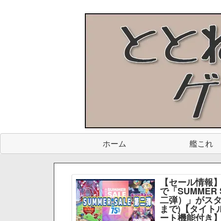
ホーム
艦これ
【セール情報】
で「SUMMER 
二弾）」がスター
まで)【タイト
ート機能付き