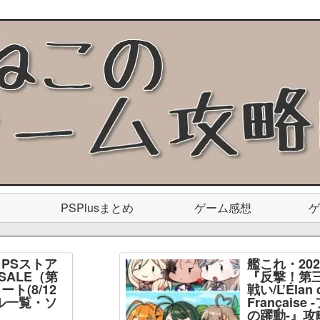
PSPlusまとめ
ゲーム感想
ゲ
PSストア
艦これ・20
SALE（第
『反撃！第
ト(8/12
戦い/L’Élan d
ル一覧・ソ
Français
】
の躍動-』攻