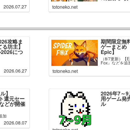
2026.07.27
totoneko.net
026攻略ま
期間限定無
てる坊主】
ゲーまとめ【
2026につ
Epic】
（8/7更新）【Ep
Fox』などを追
2026.06.27
totoneko.net
ール】
2026年7
ント還元セー
用ゲーム発
」などが開催
ル
追加
2026.08.07
totoneko.net