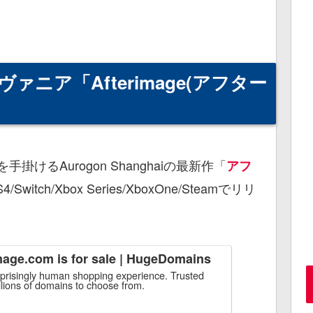
ニア「Afterimage(アフター
けるAurogon Shanghaiの最新作「
アフ
witch/Xbox Series/XboxOne/Steamでリリ
mage.com is for sale | HugeDomains
rprisingly human shopping experience. Trusted
llions of domains to choose from.