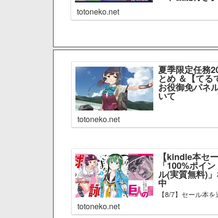
totoneko.net
夏季限定任務2
とめ ＆【てる
お役御免パネル
いて
totoneko.net
【kindle本セ
「100%ポイ
ル(実質無料)
中
【8/7】セール本を
totoneko.net