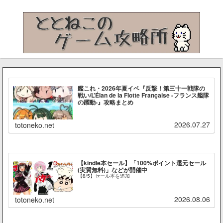
艦これ・2026年夏イベ『反撃！第三十一戦隊の
戦い/L’Élan de la Flotte Française -フランス艦隊
の躍動-』攻略まとめ
2026.07.27
totoneko.net
【kindle本セール】「100%ポイント還元セール
(実質無料)」などが開催中
【8/5】セール本を追加
2026.08.06
totoneko.net