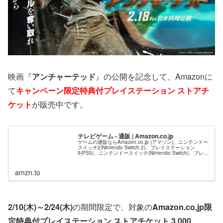
映画『
アンチャーテッド
』の公開を記念して、Amazonに
て
キャンペーン限定特典付プレイステーション ストアチ
ケット
が販売中です。
テレビゲーム - 通販 | Amazon.co.jp
ゲームの通販ならAmazon.co.jp (アマゾン)。ニンテンドー
スイッチ2(Nintendo Switch 2)、プレイステーション
5(PS5)、ニンテンドースイッチ(Nintendo Switch)、プレイ
ステーション4(PS4)、ニ...
amzn.to
2/10(木)～2/24(木)
の期間限定で、対象の
Amazon.co,jp限
定特典付プレイステーション ストアチケット 3,000