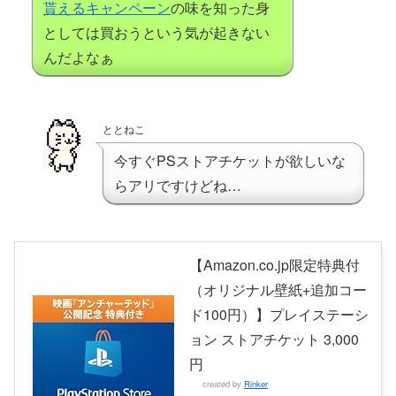
貰えるキャンペーン
の味を知った身
としては買おうという気が起きない
んだよなぁ
ととねこ
今すぐPSストアチケットが欲しいな
らアリですけどね…
【Amazon.co.jp限定特典付
（オリジナル壁紙+追加コー
ド100円）】プレイステーシ
ョン ストアチケット 3,000
円
created by
Rinker