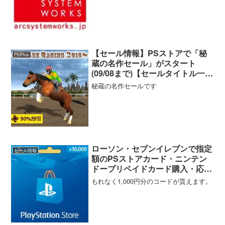
【セール情報】PSストアで「秘
PSPlus
蔵の名作セール」がスタート
(09/08まで)【セールタイトル一
覧・ソート機能付き】
秘蔵の名作セールです
ローソン・セブンイレブンで指定
セール情報
額のPSストアカード・ニンテン
ドープリペイドカード購入・応募
でもれなく1,000円分のコードが
もれなく1,000円分のコードが貰えます。
貰えるキャンペーンがスタート
(1/3まで)