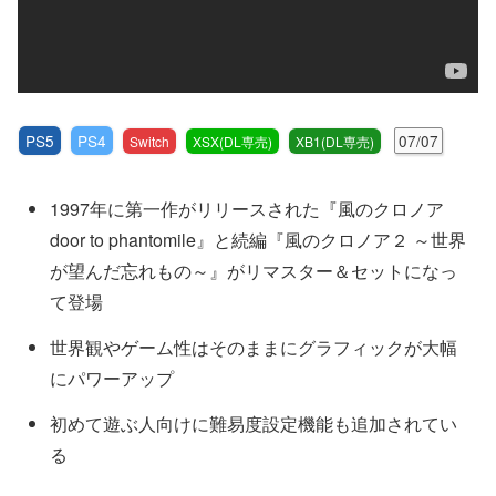
PS5
PS4
07/07
Switch
XSX(DL専売)
XB1(DL専売)
1997年に第一作がリリースされた『風のクロノア
door to phantomile』と続編『風のクロノア２ ～世界
が望んだ忘れもの～』がリマスター＆セットになっ
て登場
世界観やゲーム性はそのままにグラフィックが大幅
にパワーアップ
初めて遊ぶ人向けに難易度設定機能も追加されてい
る