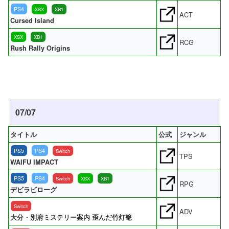
PS4
XSX
XB1
ACT
Cursed Island
XSX
XB1
RCG
Rush Rally Origins
07/07
タイトル
公式
ジャンル
PS5
PS4
Switch
TPS
WAIFU IMPACT
PS5
PS4
Switch
XSX
XB1
RPG
デビラビローグ
Switch
ADV
大分・別府ミステリー案内 歪んだ竹灯篭