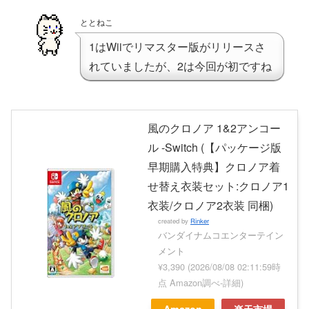
ととねこ
1はWiiでリマスター版がリリースさ
れていましたが、2は今回が初ですね
風のクロノア 1&2アンコー
ル -Switch (【パッケージ版
早期購入特典】クロノア着
せ替え衣装セット:クロノア1
衣装/クロノア2衣装 同梱)
created by
Rinker
バンダイナムコエンターテイン
メント
¥3,390
(2026/08/08 02:11:59時
点 Amazon調べ-
詳細)