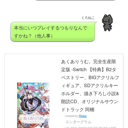
くろねこ
本当にいつプレイするつもりなんで
すかね？（他人事）
あくありうむ。完全生産限
定版 -Switch 【特典】B2タ
ペストリー、BIGアクリルフ
ィギュア、SDアクリルキー
ホルダー、描き下ろし小説&
朗読CD、オリジナルサウン
ドトラック 同梱
created by
Rinker
エンターグラム