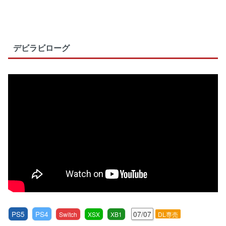
デビラビローグ
PS5
PS4
07/07
Switch
XSX
XB1
DL専売