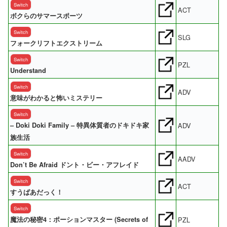
Switch
ACT
ボクらのサマースポーツ
Switch
SLG
フォークリフトエクストリーム
Switch
PZL
Understand
Switch
ADV
意味がわかると怖いミステリー
Switch
– Doki Doki Family – 特異体質者のドキドキ家
ADV
族生活
Switch
AADV
Don’t Be Afraid ドント・ビー・アフレイド
Switch
ACT
すうぱあだっく！
Switch
魔法の秘密4：ポーションマスター (Secrets of
PZL