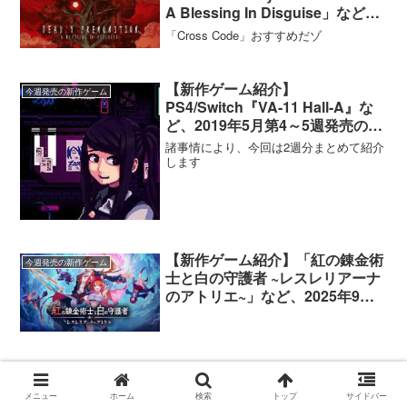
A Blessing In Disguise」など、
2020年7月第2週発売の注目ゲー
「Cross Code」おすすめだゾ
ムタイトルを紹介！
【新作ゲーム紹介】
今週発売の新作ゲーム
PS4/Switch『VA-11 Hall-A』な
ど、2019年5月第4～5週発売のゲ
ームタイトルを紹介！
諸事情により、今回は2週分まとめて紹介
します
【新作ゲーム紹介】「紅の錬金術
今週発売の新作ゲーム
士と白の守護者 ~レスレリアーナ
のアトリエ~」など、2025年9月4
週発売の新作ゲーム紹介
スポンサーリンク
メニュー
ホーム
検索
トップ
サイドバー