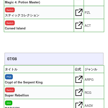
Magic 4: Potion Master)
Switch
PZL
スティックコレクション
Switch
ACT
Cursed Island
07/08
タイトル
公式
ジャンル
PS5
ARPG
Crypt of the Serpent King
Switch
RCG
Super Rebellion
XSX
AADV