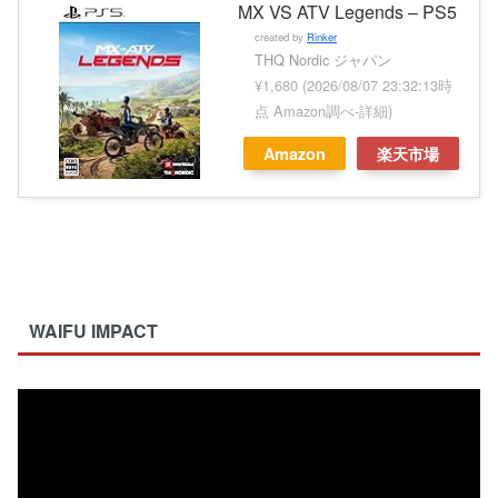
MX VS ATV Legends – PS5
created by
Rinker
THQ Nordic ジャパン
¥1,680
(2026/08/07 23:32:13時
点 Amazon調べ-
詳細)
Amazon
楽天市場
WAIFU IMPACT