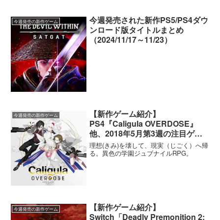
今週発売された新作PS5/PS4ダウ
今週発売の新作ゲーム
ンロード版タイトルまとめ
（2024/11/17～11/23）
【新作ゲーム紹介】
今週発売の新作ゲーム
PS4『Caligula OVERDOSE』
他、2018年5月第3週の注目ゲー
ムタイトル紹介
理想(きみ)を壊して、現実（じごく）へ帰
る。異色の学園ジュブナイルRPG。
【新作ゲーム紹介】
今週発売の新作ゲーム
Switch「Deadly Premonition 2: