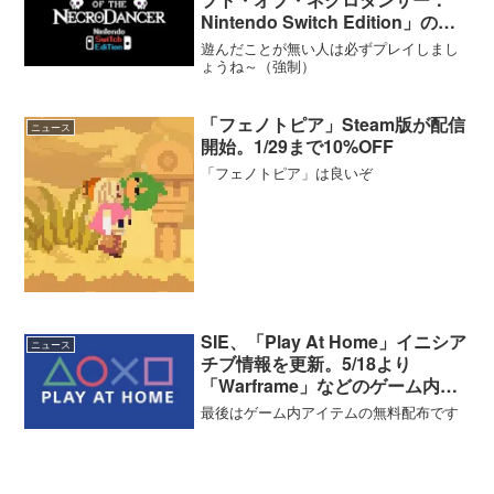
Nintendo Switch Edition」の配
信日が2月1日に決定
遊んだことが無い人は必ずプレイしまし
ょうね～（強制）
「フェノトピア」Steam版が配信
ニュース
開始。1/29まで10%OFF
「フェノトピア」は良いぞ
SIE、「Play At Home」イニシア
ニュース
チブ情報を更新。5/18より
「Warframe」などのゲーム内ア
イテムを無料配布へ
最後はゲーム内アイテムの無料配布です