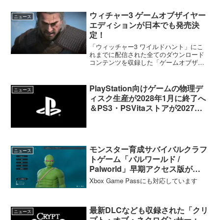
ウィチャー3 ゲームオブザイヤー
ニュース
エディションが日本でも発売決
定！
「ウィッチャー3 ワイルドハント」にこ
れまでに配信された全てのダウンロード
コンテンツを収録した「ゲームオブザイ
ヤーエディション(GOTY)」が登場しま
す。 ウィッチャー3 ワイルドハント ゲ
ームオブザイヤーエディション 本編
PlayStation向けゲームの物理デ
ニュース
に加え、以下の...
ィスク生産が2028年1月に終了へ
＆PS3・PSVitaストアが2027年7
月に終了
モンスター育成サバイバルクラフ
ニュース
トゲーム「パルワールド /
Palworld」早期アクセス版が
Steam/Xboxにて本日リリース
Xbox Game Passにも対応しています
最新DLCなども収録された「クリ
ニュース
プト・オブ・ネクロダンサー：