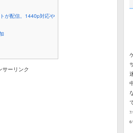
が配信。1440p対応や
加
ンサーリンク
7
6