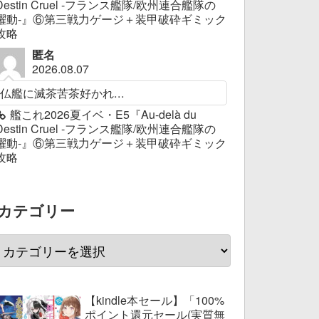
Destin Cruel -フランス艦隊/欧州連合艦隊の
躍動-』⑥第三戦力ゲージ＋装甲破砕ギミック
攻略
匿名
2026.08.07
仏艦に滅茶苦茶好かれ...
艦これ2026夏イベ・E5『Au-delà du
Destin Cruel -フランス艦隊/欧州連合艦隊の
躍動-』⑥第三戦力ゲージ＋装甲破砕ギミック
攻略
カテゴリー
【kindle本セール】「100%
ポイント還元セール(実質無