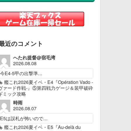
最近のコメント
へたれ提督@宿毛湾
2026.08.08
今E4-5甲の出撃準...
艦これ2026夏イベ・E4『Opération Vado -
ヴァード作戦-』⑤第四戦力ゲージ＆装甲破砕
ギミック攻略
時雨
2026.08.07
E5は誤札が怖いので...
艦これ2026夏イベ・E5『Au-delà du