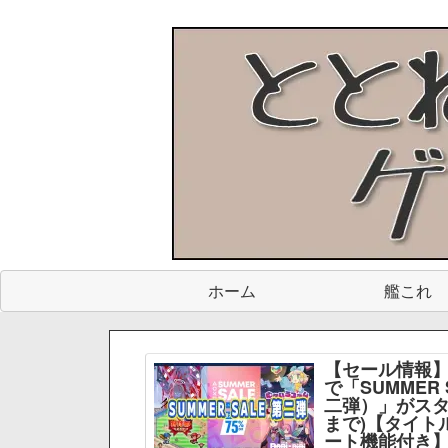
ホーム
艦これ
【セール情報】
で「SUMMER 
二弾）」がスター
まで)【タイト
ート機能付き