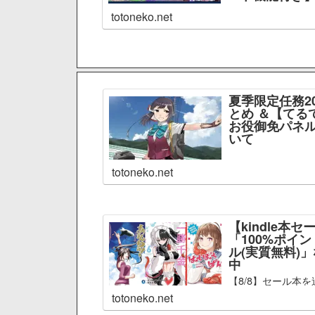
totoneko.net
夏季限定任務2
とめ ＆【てる
お役御免パネル
いて
totoneko.net
【kindle本セ
「100%ポイ
ル(実質無料)
中
【8/8】セール本を
totoneko.net