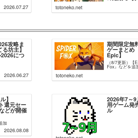
2026.07.27
totoneko.net
026攻略ま
期間限定無
てる坊主】
ゲーまとめ【
2026につ
Epic】
（8/7更新）【Ep
Fox』などを追
2026.06.27
totoneko.net
ール】
2026年7
ント還元セー
用ゲーム発
」などが開催
ル
追加
2026.08.08
totoneko.net