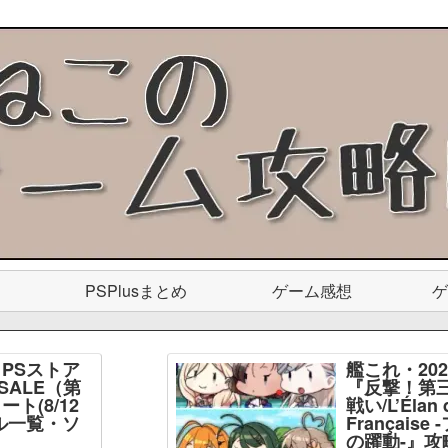
PSPlusまとめ
ゲーム感想
ゲ
PSストア
艦これ・20
SALE（第
『反撃！第
ト(8/12
戦い/L’Élan d
ル一覧・ソ
Français
】
の躍動-』攻