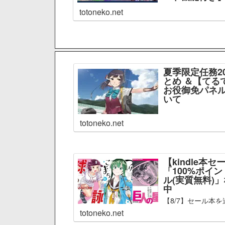
totoneko.net
夏季限定任務2
とめ ＆【てる
お役御免パネル
いて
totoneko.net
【kindle本セ
「100%ポイ
ル(実質無料)
中
【8/7】セール本を
totoneko.net