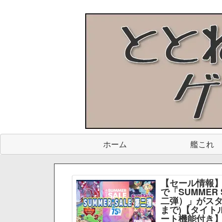
ホーム
艦これ
【セール情報】
で「SUMMER 
二弾）」がスター
まで)【タイト
ート機能付き