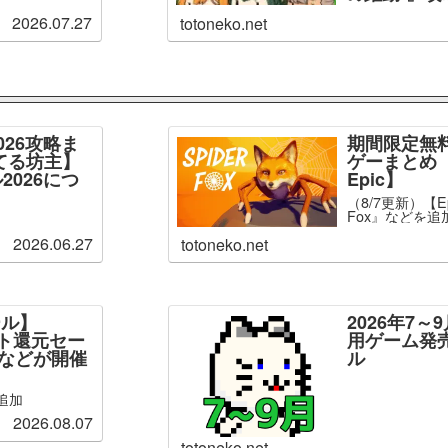
2026.07.27
totoneko.net
026攻略ま
期間限定無
てる坊主】
ゲーまとめ【
2026につ
Epic】
（8/7更新）【Ep
Fox』などを追
2026.06.27
totoneko.net
ール】
2026年7
ント還元セー
用ゲーム発
」などが開催
ル
追加
2026.08.07
totoneko.net