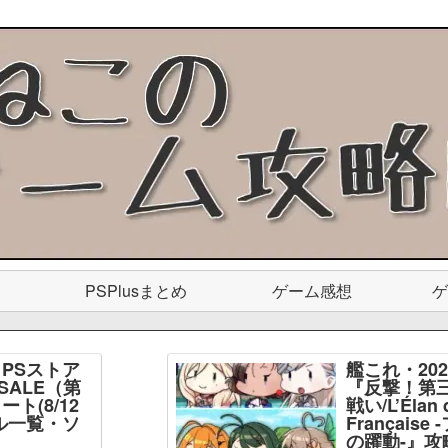
PSPlusまとめ
ゲーム感想
ゲ
PSストア
艦これ・20
SALE（第
『反撃！第
ト(8/12
戦い/L’Élan d
ル一覧・ソ
Français
】
の躍動-』攻