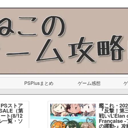
PSPlusまとめ
ゲーム感想
ゲ
PSストア
艦これ・20
SALE（第
『反撃！第
ト(8/12
戦い/L’Élan d
ル一覧・ソ
Français
】
の躍動-』攻