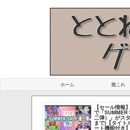
ホーム
艦これ
【セール情報】
で「SUMMER 
二弾）」がスター
まで)【タイト
ート機能付き