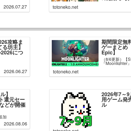
2026.07.27
totoneko.net
026攻略ま
期間限定無
てる坊主】
ゲーまとめ【
2026につ
Epic】
（8/6更新）【S
『Moonlight
2026.06.27
totoneko.net
ール】
2026年7
ント還元セー
用ゲーム発
」などが開催
ル
追加
2026.08.06
totoneko.net