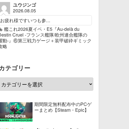
ユウジンゴ
2026.08.05
お疲れ様ですいつも参...
艦これ2026夏イベ・E5『Au-delà du
Destin Cruel -フランス艦隊/欧州連合艦隊の
躍動-』⑥第三戦力ゲージ＋装甲破砕ギミック
攻略
カテゴリー
期間限定無料配布中のPCゲ
ーまとめ【Steam・Epic】