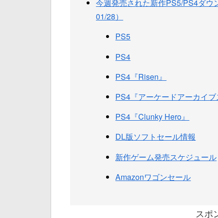
今週発売された新作PS5/PS4ダウン
01/28）
PS5
PS4
PS4『Risen』
PS4『アーケードアーカイブ
PS4『Clunky Hero』
DL版ソフトセール情報
新作ゲーム発売スケジュール
Amazonワゴンセール
スポ