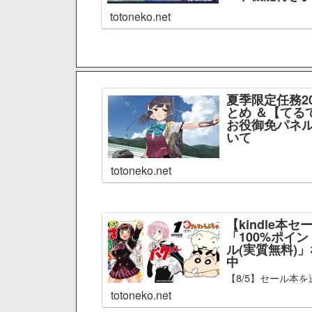
totoneko.net
夏季限定任務2
とめ ＆【てる
お役御免パネル
いて
totoneko.net
【kindle本セ
「100%ポイ
ル(実質無料)
中
【8/5】セール本を
totoneko.net