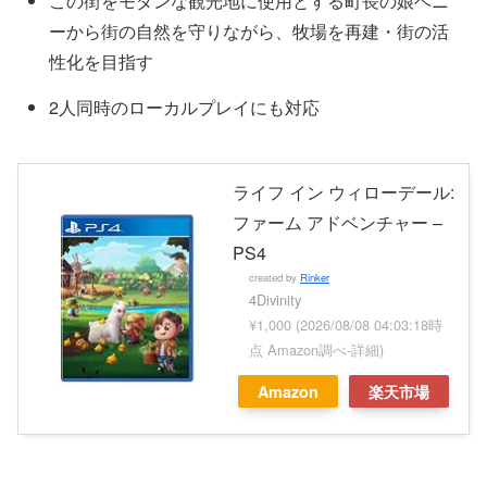
この街をモダンな観光地に使用とする町長の娘ベニ
ーから街の自然を守りながら、牧場を再建・街の活
性化を目指す
2人同時のローカルプレイにも対応
ライフ イン ウィローデール:
ファーム アドベンチャー –
PS4
created by
Rinker
4Divinity
¥1,000
(2026/08/08 04:03:18時
点 Amazon調べ-
詳細)
Amazon
楽天市場