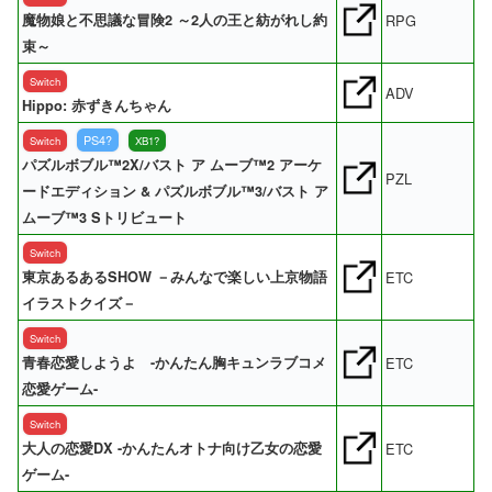
魔物娘と不思議な冒険2 ～2人の王と紡がれし約
RPG
束～
Switch
ADV
Hippo: 赤ずきんちゃん
PS4?
Switch
XB1?
パズルボブル™2X/バスト ア ムーブ™2 アーケ
PZL
ードエディション & パズルボブル™3/バスト ア
ムーブ™3 Sトリビュート
Switch
東京あるあるSHOW －みんなで楽しい上京物語
ETC
イラストクイズ－
Switch
青春恋愛しようよ -かんたん胸キュンラブコメ
ETC
恋愛ゲーム-
Switch
大人の恋愛DX -かんたんオトナ向け乙女の恋愛
ETC
ゲーム-