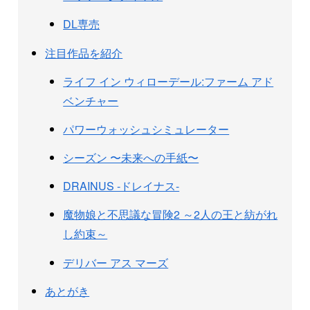
DL専売
注目作品を紹介
ライフ イン ウィローデール:ファーム アド
ベンチャー
パワーウォッシュシミュレーター
シーズン 〜未来への手紙〜
DRAINUS -ドレイナス-
魔物娘と不思議な冒険2 ～2人の王と紡がれ
し約束～
デリバー アス マーズ
あとがき