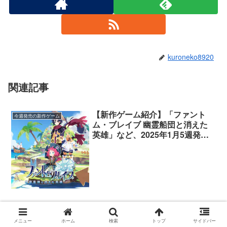
kuroneko8920
関連記事
【新作ゲーム紹介】「ファント
今週発売の新作ゲーム
ム・ブレイブ 幽霊船団と消えた
英雄」など、2025年1月5週発売
の新作ゲーム紹介
今週発売された新作PS5/PS4ダウ
今週発売の新作ゲーム
ンロード版タイトルまとめ
メニュー
ホーム
検索
トップ
サイドバー