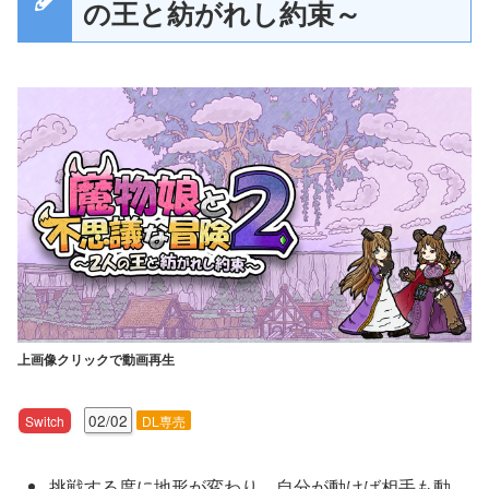
の王と紡がれし約束～
上画像クリックで動画再生
02/02
Switch
DL専売
挑戦する度に地形が変わり、自分が動けば相手も動