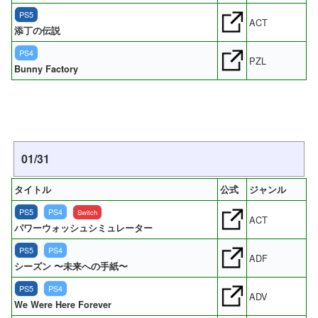
PS5
ACT
添丁の伝説
PS4
PZL
Bunny Factory
01/31
タイトル
公式
ジャンル
PS5
PS4
Switch
ACT
パワーウォッシュシミュレーター
PS5
PS4
ADF
シーズン 〜未来への手紙〜
PS5
PS4
ADV
We Were Here Forever