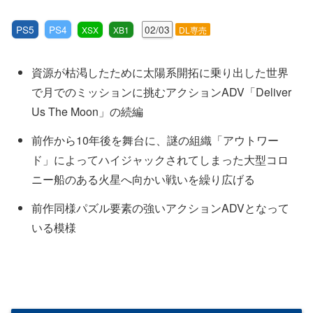
PS5
PS4
02/03
XSX
XB1
DL専売
資源が枯渇したために太陽系開拓に乗り出した世界
で月でのミッションに挑むアクションADV「Deliver
Us The Moon」の続編
前作から10年後を舞台に、謎の組織「アウトワー
ド」によってハイジャックされてしまった大型コロ
ニー船のある火星へ向かい戦いを繰り広げる
前作同様パズル要素の強いアクションADVとなって
いる模様