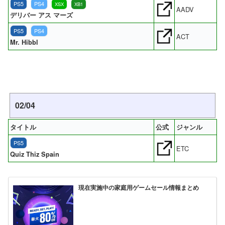
PS5
PS4
XSX
XB1
AADV
デリバー アス マーズ
PS5
PS4
ACT
Mr. Hibbl
02/04
タイトル
公式
ジャンル
PS5
ETC
Quiz Thiz Spain
現在実施中の家庭用ゲームセール情報まとめ