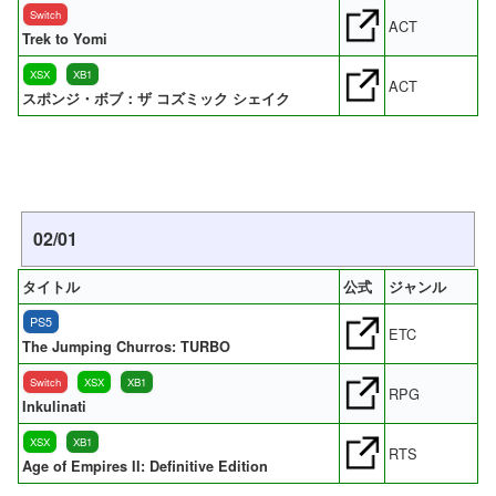
Switch
ACT
Trek to Yomi
XSX
XB1
ACT
スポンジ・ボブ：ザ コズミック シェイク
02/01
タイトル
公式
ジャンル
PS5
ETC
The Jumping Churros: TURBO
Switch
XSX
XB1
RPG
Inkulinati
XSX
XB1
RTS
Age of Empires II: Definitive Edition