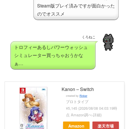
Steam版プレイ済みですが面白かった
のでオススメ
くろねこ
トロフィーあるしパワーウォッシュ
シミュレーター買っちゃおうかな
ぁ…
Kanon – Switch
created by
Rinker
プロトタイプ
¥5,145
(2026/08/08 04:03:19時
点 Amazon調べ-
詳細)
Amazon
楽天市場