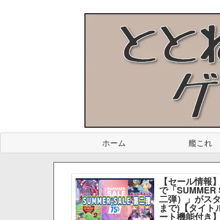
ホーム
艦これ
【セール情報】
で「SUMMER 
二弾）」がスター
まで)【タイト
ート機能付き