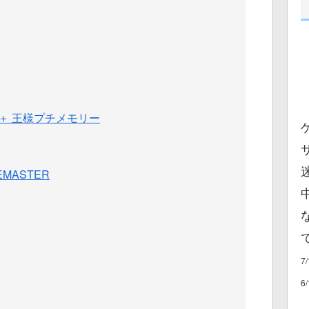
＋ 王様プチメモリー
MASTER
y
7
6