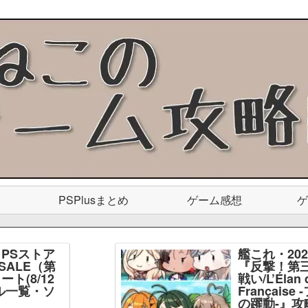
PSPlusまとめ
ゲーム感想
ゲ
PSストア
艦これ・20
SALE（第
『反撃！第
ト(8/12
戦い/L’Élan d
ル一覧・ソ
Français
】
の躍動-』攻