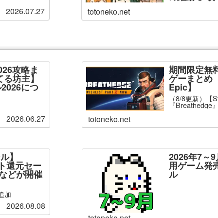
2026.07.27
totoneko.net
026攻略ま
期間限定無
てる坊主】
ゲーまとめ【
2026につ
Epic】
（8/8更新）【S
『Breathed
2026.06.27
totoneko.net
ール】
2026年7
ント還元セー
用ゲーム発
」などが開催
ル
追加
2026.08.08
totoneko.net