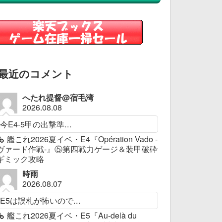
最近のコメント
へたれ提督@宿毛湾
2026.08.08
今E4-5甲の出撃準...
艦これ2026夏イベ・E4『Opération Vado -
ヴァード作戦-』⑤第四戦力ゲージ＆装甲破砕
ギミック攻略
時雨
2026.08.07
E5は誤札が怖いので...
艦これ2026夏イベ・E5『Au-delà du