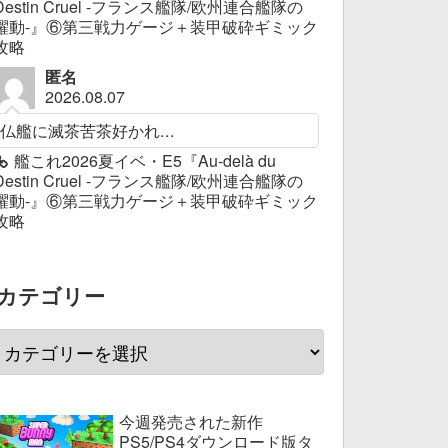
Destin Cruel -フランス艦隊/欧州連合艦隊の
躍動-』⑥第三戦力ゲージ＋装甲破砕ギミック
攻略
匿名
2026.08.07
仏艦に滅茶苦茶好かれ...
艦これ2026夏イベ・E5『Au-delà du
Destin Cruel -フランス艦隊/欧州連合艦隊の
躍動-』⑥第三戦力ゲージ＋装甲破砕ギミック
攻略
カテゴリー
今週発売された新作
PS5/PS4ダウンロード版タ