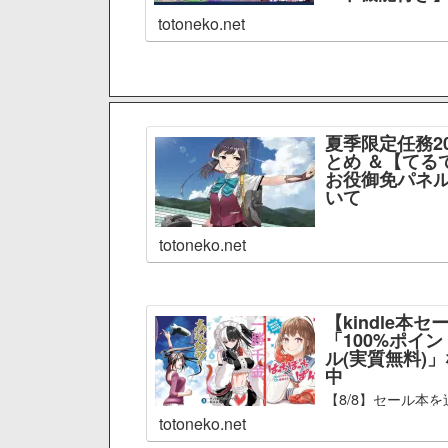
totoneko.net
夏季限定任務2
とめ ＆【てる
お役御免パネル
いて
totoneko.net
【kindle本セ
「100%ポイ
ル(実質無料)
中
【8/8】セール本を
totoneko.net