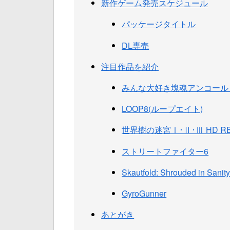
新作ゲーム発売スケジュール
パッケージタイトル
DL専売
注目作品を紹介
みんな大好き塊魂アンコール
LOOP8(ループエイト)
世界樹の迷宮Ⅰ･Ⅱ･Ⅲ HD RE
ストリートファイター6
Skautfold: Shrouded in Sanit
GyroGunner
あとがき