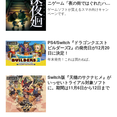
ニゲーム「夜の街ではぐれたハル
を探せ！」が公開
ゲームソフトが貰えるスマホ向けキャン
ペーンです。
PS4/Switch『ドラゴンクエスト
ニュース
ビルダーズ2』の発売日が12月20
日に決定！
年末発売！これは買わねば。
Switch版『天穂のサクナヒメ』が
ニュース
いっせいトライアル対象ソフト
に。期間は11月6日から12日まで