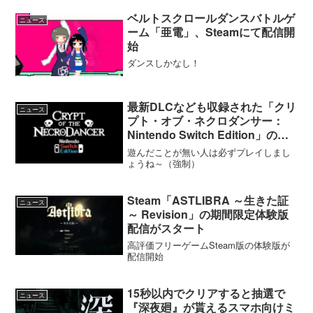
ベルトスクロールダンスバトルゲ
ニュース
ーム「亜電」、Steamにて配信開
始
ダンスしかなし！
最新DLCなども収録された「クリ
ニュース
プト・オブ・ネクロダンサー：
Nintendo Switch Edition」の配
信日が2月1日に決定
遊んだことが無い人は必ずプレイしまし
ょうね～（強制）
Steam「ASTLIBRA ～生きた証
ニュース
～ Revision」の期間限定体験版
配信がスタート
高評価フリーゲームSteam版の体験版が
配信開始
15秒以内でクリアすると抽選で
ニュース
『深夜廻』が貰えるスマホ向けミ