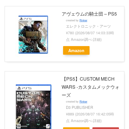
アヴェウムの騎士団 – PS5
created by
Rinker
エレクトロニック・アーツ
¥780
(2026/08/07 14:03:33時
点 Amazon調べ-
詳細)
Amazon
【PS5】CUSTOM MECH
WARS -カスタムメックウォ
ーズ
created by
Rinker
D3 PUBLISHER
¥889
(2026/08/07 16:42:05時
点 Amazon調べ-
詳細)