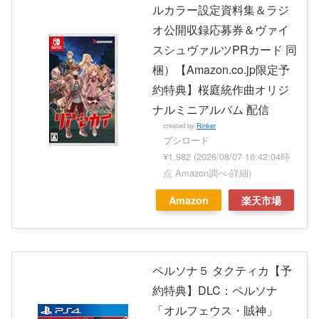
ルカラー設定資料集＆ラジ
オ公開収録応募券＆ヴァイ
スシュヴァルツPRカード 同
梱）【Amazon.co.jp限定予
約特典】桜庭統作曲オリジ
ナルミニアルバム 配信
created by
Rinker
ブシロード
¥1,982
(2026/08/07 16:42:04時
点 Amazon調べ-
詳細)
Amazon
楽天市場
ペルソナ５ タクティカ【予
約特典】DLC：ペルソナ
「オルフェウス・賊神」