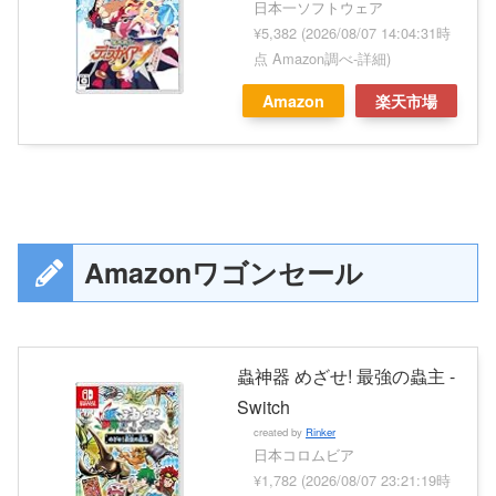
日本一ソフトウェア
¥5,382
(2026/08/07 14:04:31時
点 Amazon調べ-
詳細)
Amazon
楽天市場
Amazonワゴンセール
蟲神器 めざせ! 最強の蟲主 -
Switch
created by
Rinker
日本コロムビア
¥1,782
(2026/08/07 23:21:19時