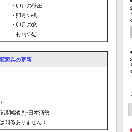
・卯月の壁紙
・卯月の机
・卯月の窓
・村雨の窓
変家具の更新
！
戦闘糧食勢/日本酒勢
とは関係ありません！