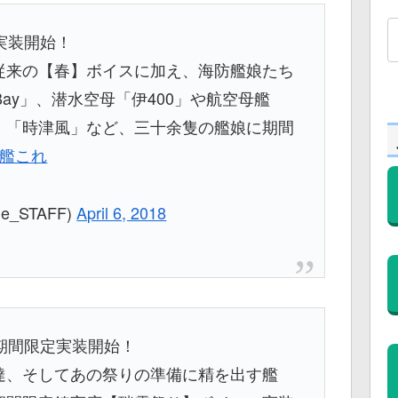
実装開始！
従来の【春】ボイスに加え、海防艦娘たち
 Bay」、潜水空母「伊400」や航空母艦
」「時津風」など、三十余隻の艦娘に期間
#艦これ
e_STAFF)
April 6, 2018
期間限定実装開始！
達、そしてあの祭りの準備に精を出す艦