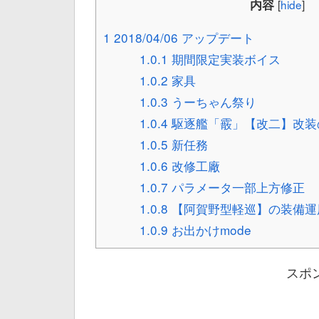
内容
[
hide
]
1
2018/04/06 アップデート
1.0.1
期間限定実装ボイス
1.0.2
家具
1.0.3
うーちゃん祭り
1.0.4
駆逐艦「霰」【改二】改装
1.0.5
新任務
1.0.6
改修工廠
1.0.7
パラメータ一部上方修正
1.0.8
【阿賀野型軽巡】の装備運
1.0.9
お出かけmode
スポ