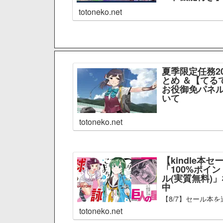
totoneko.net
夏季限定任務2
とめ ＆【てる
お役御免パネル
いて
totoneko.net
【kindle本セ
「100%ポイ
ル(実質無料)
中
【8/7】セール本を
totoneko.net