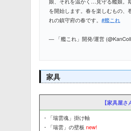
娘、それを温かく…見守る艦娘。
を開始します。春を楽しむもの、
れの鎮守府の春です。
#艦これ
— 「艦これ」開発/運営 (@KanColl
家具
【家具屋さ
・「瑞雲魂」掛け軸
・「瑞雲」の壁板
new!