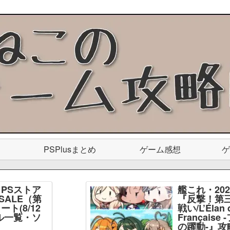
PSPlusまとめ
ゲーム感想
ゲ
PSストア
艦これ・20
SALE（第
『反撃！第
ト(8/12
戦い/L’Élan d
ル一覧・ソ
Français
】
の躍動-』攻