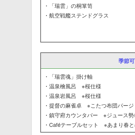
・「瑞雲」の桐箪笥
・航空戦艦ステンドグラス
季節可
・「瑞雲魂」掛け軸
・温泉檜風呂 ※桜仕様
・温泉岩風呂 ※桜仕様
・提督の麻雀卓 ※こたつ布団パージ
・鎮守府カウンタバー ※ジュース勢/
・Caféテーブルセット ※あまり春