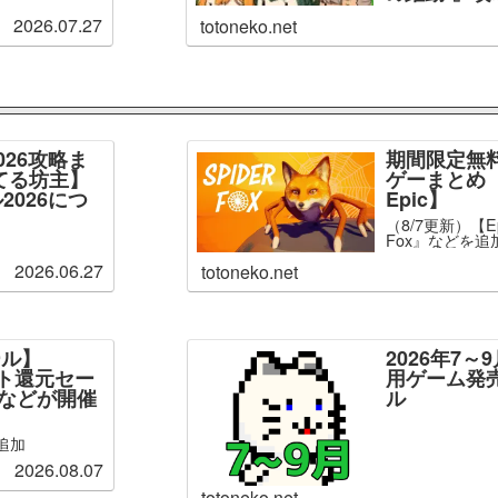
2026.07.27
totoneko.net
026攻略ま
期間限定無
てる坊主】
ゲーまとめ【
2026につ
Epic】
（8/7更新）【Ep
Fox』などを追
2026.06.27
totoneko.net
ール】
2026年7
ント還元セー
用ゲーム発
」などが開催
ル
追加
2026.08.07
totoneko.net