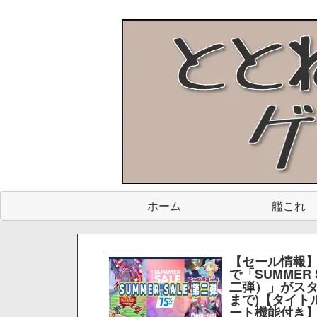
ホーム
艦これ
【セール情報】
で「SUMMER 
二弾）」がスター
まで)【タイト
ート機能付き