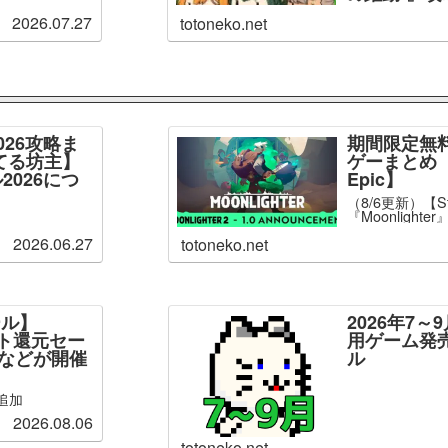
2026.07.27
totoneko.net
026攻略ま
期間限定無
てる坊主】
ゲーまとめ【
2026につ
Epic】
（8/6更新）【S
『Moonlight
2026.06.27
totoneko.net
ール】
2026年7
ント還元セー
用ゲーム発
」などが開催
ル
追加
2026.08.06
totoneko.net