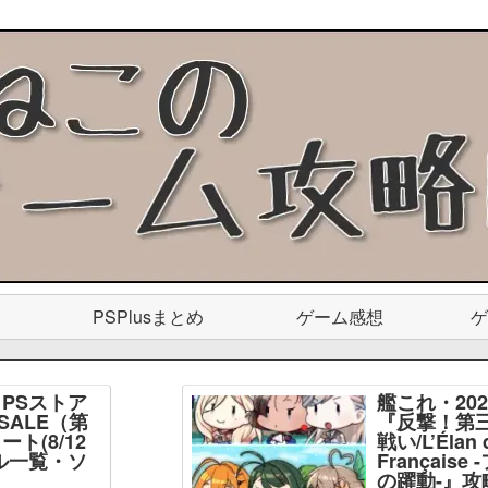
PSPlusまとめ
ゲーム感想
ゲ
PSストア
艦これ・20
SALE（第
『反撃！第
ト(8/12
戦い/L’Élan d
ル一覧・ソ
Français
】
の躍動-』攻