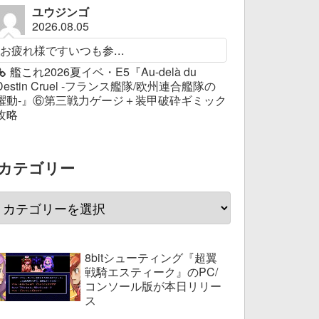
ユウジンゴ
2026.08.05
お疲れ様ですいつも参...
艦これ2026夏イベ・E5『Au-delà du
Destin Cruel -フランス艦隊/欧州連合艦隊の
躍動-』⑥第三戦力ゲージ＋装甲破砕ギミック
攻略
カテゴリー
8bitシューティング『超翼
戦騎エスティーク』のPC/
コンソール版が本日リリー
ス