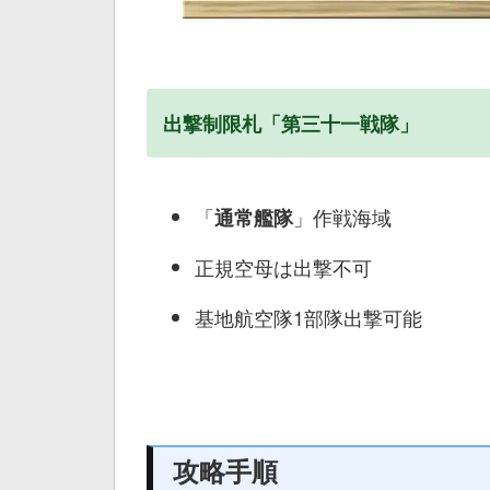
出撃制限札「第三十一戦隊」
「
」作戦海域
通常艦隊
正規空母は出撃不可
基地航空隊1部隊出撃可能
攻略手順