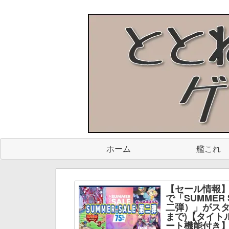
ホーム
艦これ
【セール情報】
で「SUMMER 
二弾）」がスター
まで)【タイト
ート機能付き