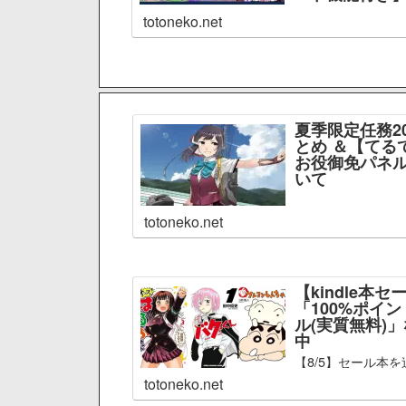
totoneko.net
夏季限定任務2
とめ ＆【てる
お役御免パネル
いて
totoneko.net
【kindle本セ
「100%ポイ
ル(実質無料)
中
【8/5】セール本を
totoneko.net