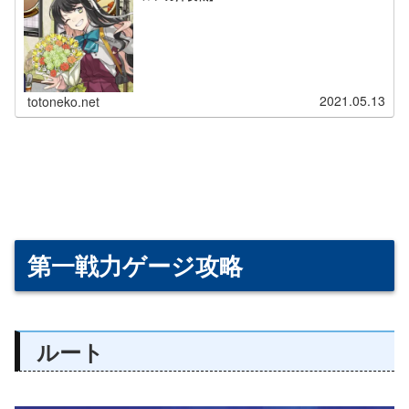
2021.05.13
totoneko.net
第一戦力ゲージ攻略
ルート