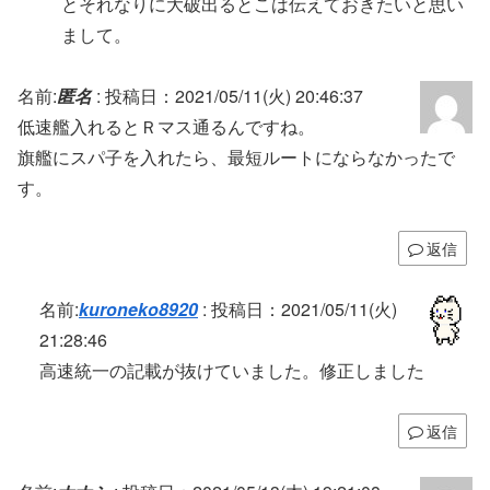
とそれなりに大破出るとこは伝えておきたいと思い
まして。
名前:
匿名
:
投稿日：2021/05/11(火) 20:46:37
低速艦入れるとＲマス通るんですね。
旗艦にスパ子を入れたら、最短ルートにならなかったで
す。
返信
名前:
kuroneko8920
:
投稿日：2021/05/11(火)
21:28:46
高速統一の記載が抜けていました。修正しました
返信