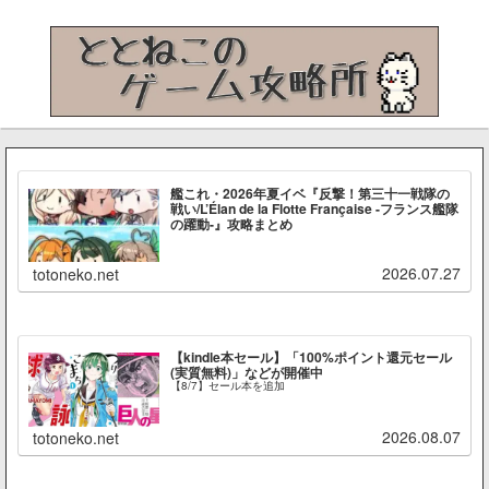
艦これ・2026年夏イベ『反撃！第三十一戦隊の
戦い/L’Élan de la Flotte Française -フランス艦隊
の躍動-』攻略まとめ
2026.07.27
totoneko.net
【kindle本セール】「100%ポイント還元セール
(実質無料)」などが開催中
【8/7】セール本を追加
2026.08.07
totoneko.net