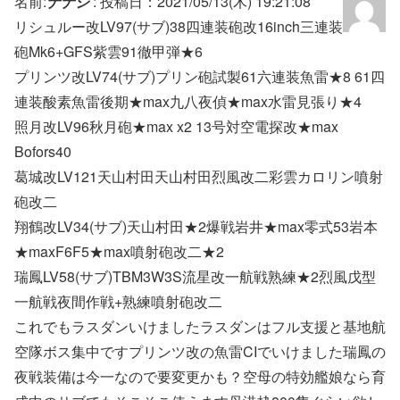
名前:
ナナシ
:
投稿日：2021/05/13(木) 19:21:08
リシュルー改LV97(サブ)38四連装砲改16inch三連装
砲Mk6+GFS紫雲91徹甲弾★6
プリンツ改LV74(サブ)プリン砲試製61六連装魚雷★8 61四
連装酸素魚雷後期★max九八夜偵★max水雷見張り★4
照月改LV96秋月砲★max x2 13号対空電探改★max
Bofors40
葛城改LV121天山村田天山村田烈風改二彩雲カロリン噴射
砲改二
翔鶴改LV34(サブ)天山村田★2爆戦岩井★max零式53岩本
★maxF6F5★max噴射砲改二★2
瑞鳳LV58(サブ)TBM3W3S流星改一航戦熟練★2烈風戊型
一航戦夜間作戦+熟練噴射砲改二
これでもラスダンいけましたラスダンはフル支援と基地航
空隊ボス集中ですプリンツ改の魚雷CIでいけました瑞鳳の
夜戦装備は今一なので要変更かも？空母の特効艦娘なら育