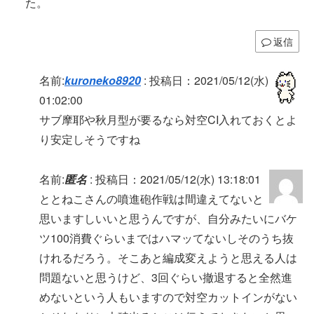
た。
返信
名前:
kuroneko8920
:
投稿日：2021/05/12(水)
01:02:00
サブ摩耶や秋月型が要るなら対空CI入れておくとよ
り安定しそうですね
名前:
匿名
:
投稿日：2021/05/12(水) 13:18:01
ととねこさんの噴進砲作戦は間違えてないと
思いますしいいと思うんですが、自分みたいにバケ
ツ100消費ぐらいまではハマッてないしそのうち抜
けれるだろう。そこあと編成変えようと思える人は
問題ないと思うけど、3回ぐらい撤退すると全然進
めないという人もいますので対空カットインがない