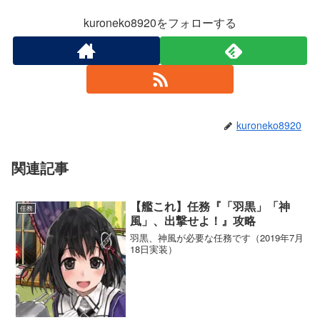
kuroneko8920をフォローする
kuroneko8920
関連記事
【艦これ】任務『「羽黒」「神
任務
風」、出撃せよ！』攻略
羽黒、神風が必要な任務です（2019年7月
18日実装）