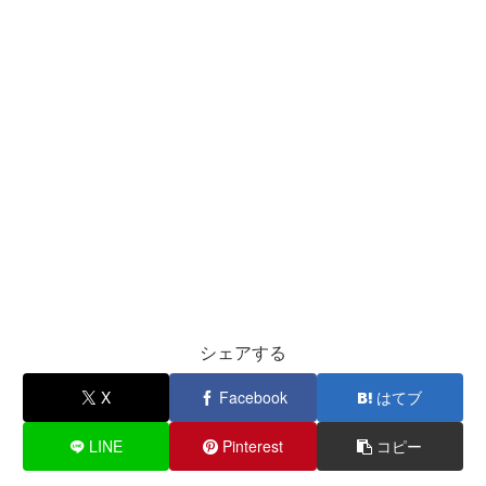
シェアする
X
Facebook
はてブ
LINE
Pinterest
コピー