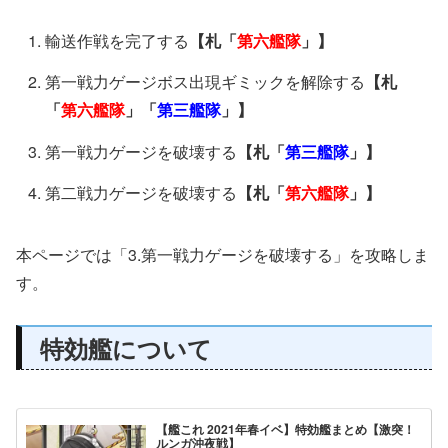
輸送作戦を完了する
【札「
第六艦隊
」】
第一戦力ゲージボス出現ギミックを解除する
【札
「
第六艦隊
」「
第三艦隊
」】
第一戦力ゲージを破壊する
【札「
第三艦隊
」】
第二戦力ゲージを破壊する
【札「
第六艦隊
」】
本ページでは「3.第一戦力ゲージを破壊する」を攻略しま
す。
特効艦について
【艦これ 2021年春イベ】特効艦まとめ【激突！
ルンガ沖夜戦】