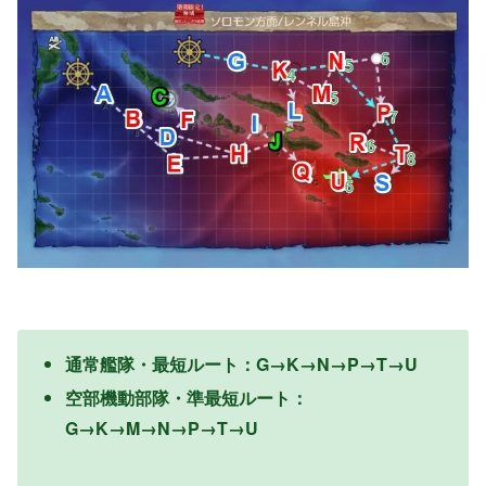
通常艦隊・最短ルート：G→K→N→P→T→U
空部機動部隊・準最短ルート：
G→K→M→N→P→T→U