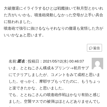
大破撤退にイライラするひとは戦艦抜いて秋月型とかいれ
た方がいいかも。噴進砲発動しなかった空母が上手い具合
に狙われました。
噴進砲で強引に抜けるならそれなりの撤退も覚悟した方が
いいかなぁと思います。
返信
名前:
匿名
:
投稿日：2021/05/12(水) 00:46:07
いま、ととねこさん構成＆プリンツ→初月サブ
にてクリアしましたが、コメントをみて成程と思いま
した。せっかく、摩耶サブもってたのに、もうちょっ
と楽できたかな、と思いました。
でも、ととねこさんの噴進砲作戦はかなり有効と感じ
ました。空襲マスでの被弾はほとんどありませんでし