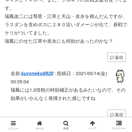
す。
瑞鳳改二には彗星・江草と天山・友永を積んだんですが、
ラスダンを含めボスに２８０近いダメージが出て、昼戦で
ケリがついてました。
瑞鳳にのせた江草や友永にも特効があったのかな？
返信
名前:
kuroneko8920
:
投稿日：2021/05/14(金)
00:35:04
瑞鳳には1.2倍程の特効補正があるみたいなので、その
効果がいかんなく発揮された感じですね
返信
メニュー
ホーム
検索
トップ
サイドバー
名前:
近鉄特急
:
投稿日：2021/05/14(金) 22:18:44