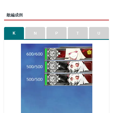
敵編成例
K
N
P
T
U