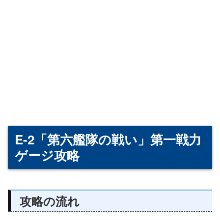
E-2「第六艦隊の戦い」第一戦力
ゲージ攻略
攻略の流れ