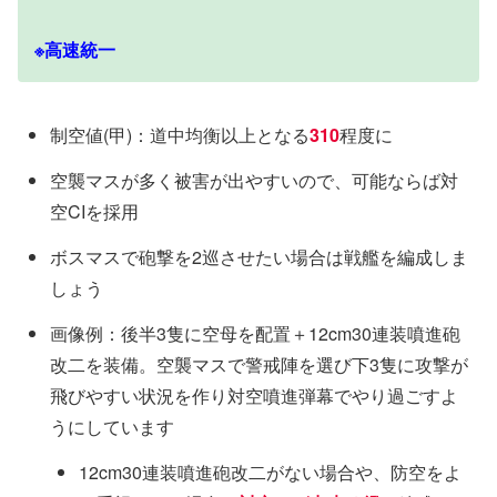
※高速統一
制空値(甲)：道中均衡以上となる
310
程度に
空襲マスが多く被害が出やすいので、可能ならば対
空CIを採用
ボスマスで砲撃を2巡させたい場合は戦艦を編成しま
しょう
画像例：後半3隻に空母を配置＋12cm30連装噴進砲
改二を装備。空襲マスで警戒陣を選び下3隻に攻撃が
飛びやすい状況を作り対空噴進弾幕でやり過ごすよ
うにしています
12cm30連装噴進砲改二がない場合や、防空をよ