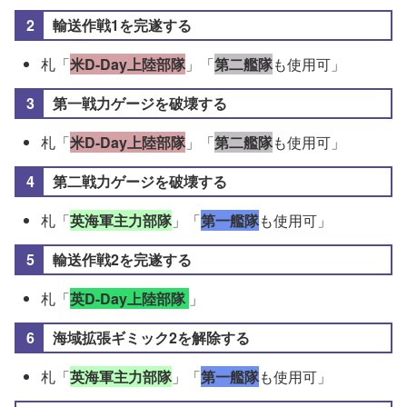
輸送作戦1を完遂する
札「
米D-Day上陸部隊
」「
第二艦隊
も使用可」
第一戦力ゲージを破壊する
札「
米D-Day上陸部隊
」「
第二艦隊
も使用可」
第二戦力ゲージを破壊する
札「
英海軍主力部隊
」「
第一艦隊
も使用可」
輸送作戦2を完遂する
札「
英D-Day上陸部隊
」
海域拡張ギミック2を解除する
札「
英海軍主力部隊
」「
第一艦隊
も使用可」