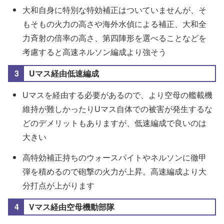
魚雷3とやるよりも魚雷2・阻塞気球の形の方が強く
大和自身に特別な特効補正はついていませんが、そ
なります
もそもの火力の高さや海外水偵による補正、大和全
力斉射の倍率の高さ、第四陣形を選べることなどを
ボスマスで1つ積むと全体に1.02倍加算（昼戦の
考慮すると高速ネルソン編成より強そう
み）、積んでいる本人のみ夜戦時に別の補正が加
わる模様
Uマス経由低速編成
参考
Uマスを経由する必要があるので、より空母の艦載機
維持が難しかったりUマス自体での被害が発生するな
どのデメリットもありますが、低速編成で良いのは
大きい
高特効補正持ちのウォースパイトやネルソンに徹甲
弾を積めるので砲撃の火力が上昇。高速編成より大
分打点が上がります
Vマス経由空母機動部隊