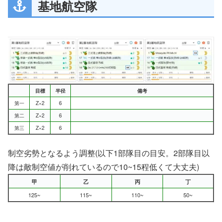
基地航空隊
目標
半径
備考
第一
Z×2
6
第二
Z×2
6
第三
Z×2
6
制空劣勢となるよう調整(以下1部隊目の目安。2部隊目以
降は敵制空値が削れているので10~15程低くて大丈夫)
甲
乙
丙
丁
125~
115~
110~
50~