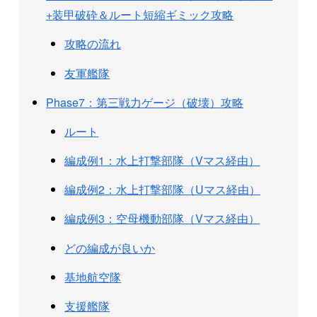
+装甲破砕＆ルート短縮ギミック攻略
攻略の流れ
友軍艦隊
Phase7：第三戦力ゲージ（破壊）攻略
ルート
編成例1：水上打撃部隊（Vマス経由）
編成例2：水上打撃部隊（Uマス経由）
編成例3：空母機動部隊（Vマス経由）
どの編成が良いか
基地航空隊
支援艦隊