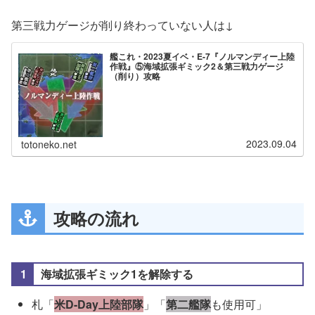
第三戦力ゲージが削り終わっていない人は↓
艦これ・2023夏イベ・E-7『ノルマンディー上陸
作戦』⑤海域拡張ギミック2＆第三戦力ゲージ
（削り）攻略
2023.09.04
totoneko.net
攻略の流れ
海域拡張ギミック1を解除する
札「
米D-Day上陸部隊
」「
第二艦隊
も使用可」