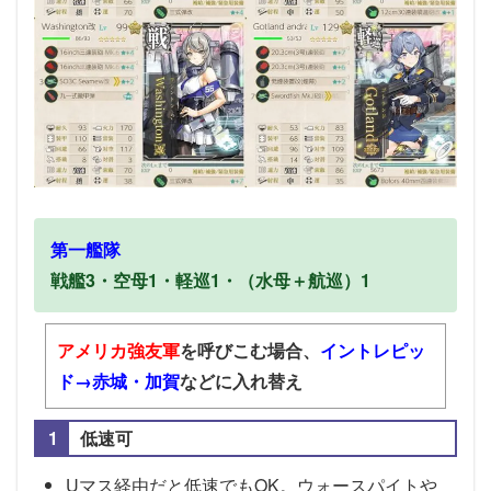
欠点は艦載機の撃墜率の高さ。なので火力としては
ムラがあるかも。1戦目で対潜してくれたりボスマス
での制空補助も出来るので採用しました
出せるなら代わりに雷巡でも良さそう（その場合は
制空値に注意）
第一艦隊
戦艦3・空母1・軽巡1・（水母＋航巡）1
アメリカ強友軍
を呼びこむ場合、
イントレピッ
ド→赤城・加賀
などに入れ替え
低速可
Uマス経由だと低速でもOK。ウォースパイトや