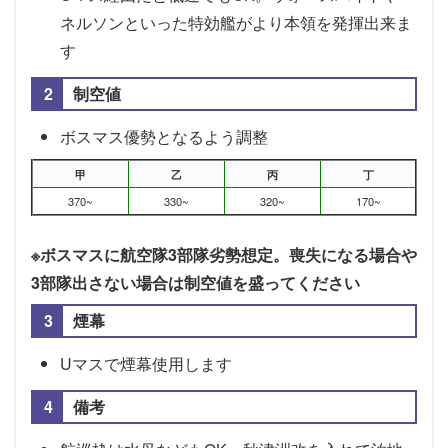
ネルソンといった特効艦がより本領を発揮出来ま
す
制空値
ボスマス優勢となるよう調整
甲
乙
丙
丁
370~
330~
320~
170~
※ボスマスに航空隊3部隊劣勢想定。喪失になる場合や
3部隊出さない場合は制空値を盛ってください
煙幕
Uマスで煙幕使用します
備考