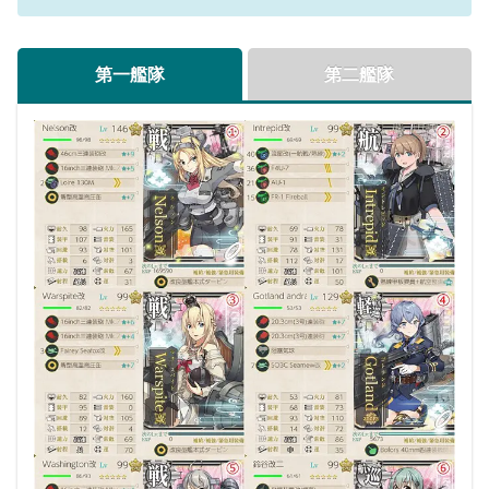
第一艦隊
第二艦隊
2戦目：空襲
3戦目：潜水（ルート短縮後の高速統一ルート）
3戦目：通常（ルート短縮無しor低速入りルート）
4戦目：通常
概要
概要
概要
概要
5戦目：通常
概要
輪形陣
梯形陣
輪形陣
単縦陣
敵陣形
敵陣形
敵陣形
敵陣形
第四
敵陣形
ラスダン時は単縦陣固定？
備考
備考
備考
備考
ラスダンでは陸上型が居なくなります
備考