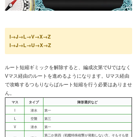
I→J→L→V→X→Z
I→J→L→U→X→Z
ルート短縮ギミックを解除すると、編成次第でUではなく
Vマス経由のルートを進めるようになります。Uマス経由
で攻略するつもりならばルート短縮を行う必要はありませ
ん。
マス
タイプ
陣形選択など
I
潜水
第一
L
空襲
第三
V
潜水
第一
第二か第四（戦艦特殊砲撃が発動しない方、そもそも使