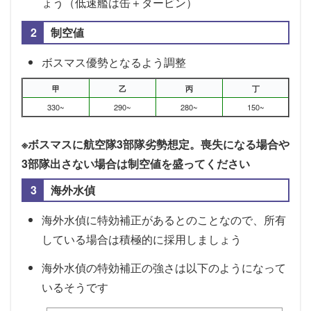
ょう（低速艦は缶＋タービン）
制空値
ボスマス優勢となるよう調整
甲
乙
丙
丁
330~
290~
280~
150~
※ボスマスに航空隊3部隊劣勢想定。喪失になる場合や
3部隊出さない場合は制空値を盛ってください
海外水偵
海外水偵に特効補正があるとのことなので、所有
している場合は積極的に採用しましょう
海外水偵の特効補正の強さは以下のようになって
いるそうです