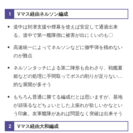
ボス「欧州妹姫-壊」は装甲値が高めなので魚雷カッ
トインを複数採用
Vマス経由ネルソン編成
道中は対潜支援や煙幕を使えば安定して通過出来
「特大発動艇＋III号戦車J型」などの一部装備に特効
る。道中で第一艦隊側に被害が出にくいのも〇
補正があるようなので可能な範囲で載せています
高速統一によってネルソンなどに徹甲弾を積めない
最上は夜戦連撃でそこそこのダメージを出せるよう
のが難点
になっていますが、運改修しているなら素直に魚雷
ネルソンタッチによる第二陣形も合わさり、戦艦夏
CIの形で良さそう（甲標的・魚雷2・海外夜偵か全体
姫などの処理に手間取ってボスの削りが足りない…
火力を考慮して11型乙改(夜偵)）
的な展開が多そう
「特大発動艇＋III号戦車J型」>「特大発動艇＋III号戦
もちろん普通に勝てる編成だとは思いますが、基地
車(北アフリカ仕様)」「特大発動艇＋一式砲戦車」
が頑張るなどちょいとした上振れが欲しいかなとい
「M4A1 DD」「四式20cm対地噴進砲 集中配備」な
う印象。友軍艦隊があれば問題なく突破は出来そう
ど
Vマス経由大和編成
また
阻塞気球
にも特効補正があるとの事。基本的に