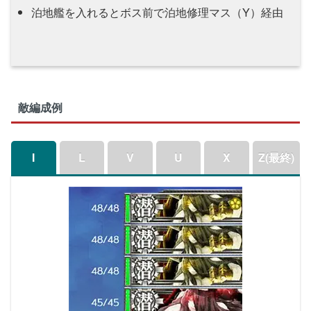
泊地艦を入れるとボス前で泊地修理マス（Y）経由
敵編成例
I
L
V
U
X
Z(最終)