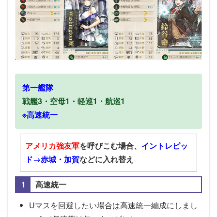
第一艦隊
戦艦3・空母1・軽巡1・航巡1
※高速統一
アメリカ強友軍
を呼びこむ場合、
イントレピッ
ド→赤城・加賀
などに入れ替え
高速統一
Uマスを回避したい場合は高速統一編成にしまし