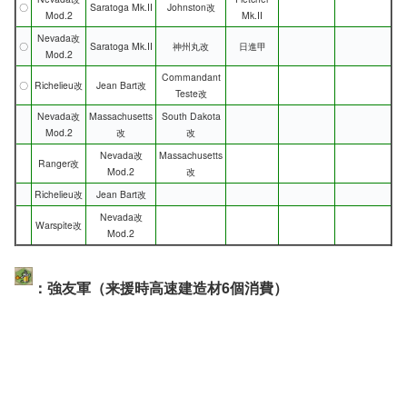
〇
Saratoga Mk.II
Johnston改
Mod.2
Mk.II
Nevada改
〇
Saratoga Mk.II
神州丸改
日進甲
Mod.2
Commandant
〇
Richelieu改
Jean Bart改
Teste改
Nevada改
Massachusetts
South Dakota
Mod.2
改
改
Nevada改
Massachusetts
Ranger改
Mod.2
改
Richelieu改
Jean Bart改
Nevada改
Warspite改
Mod.2
：強友軍（来援時高速建造材6個消費）