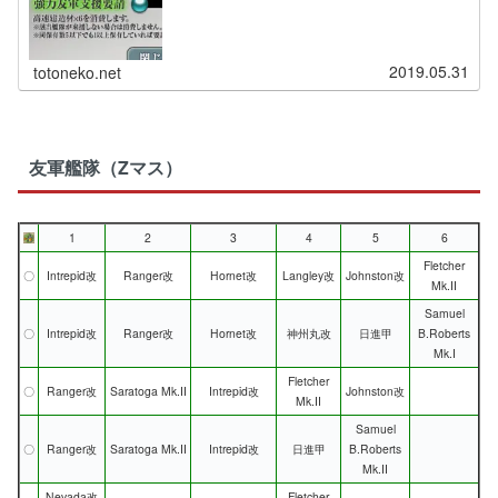
2019.05.31
totoneko.net
友軍艦隊（Zマス）
1
2
3
4
5
6
Fletcher
〇
Intrepid改
Ranger改
Hornet改
Langley改
Johnston改
Mk.II
Samuel
〇
Intrepid改
Ranger改
Hornet改
神州丸改
日進甲
B.Roberts
Mk.I
Fletcher
〇
Ranger改
Saratoga Mk.II
Intrepid改
Johnston改
Mk.II
Samuel
〇
Ranger改
Saratoga Mk.II
Intrepid改
日進甲
B.Roberts
Mk.II
Nevada改
Fletcher