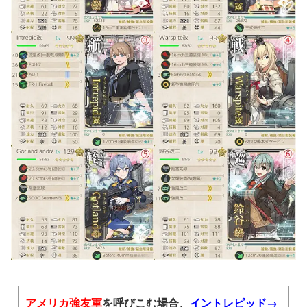
第二艦隊
※高速統一
アメリカ強友軍
を呼びこむ場合、
イントレピッド→