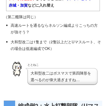
ボス「欧州妹姫-壊」は装甲値が高めなので魚雷カッ
赤城・加賀
などに入れ替え
トインを複数採用
（第二艦隊は同じ）
高速ルートを通るならネルソン編成よりこっちの方
Vマスで煙幕使用します
が強そう？
潜水マス2回は対潜支援で対処
大和型改二は1隻まで（2隻以上だとUマスルート、そ
の場合は低速編成でOK）
「特大発動艇＋III号戦車J型」などの一部装備に特効
ととねこ
補正があるようなので可能な範囲で載せています
大和型改二はボスマスで第四陣形を
最上は夜戦連撃でそこそこのダメージを出せるよう
選べるのが偉大過ぎますね…
になっていますが、運改修しているなら素直に魚雷
CIの形で良さそう（甲標的・魚雷2・海外夜偵か全体
火力を考慮して11型乙改(夜偵)）
編成例2：水上打撃部隊（Uマス
「特大発動艇＋III号戦車J型」>「特大発動艇＋III号戦