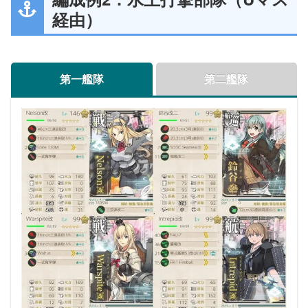
経由）
車(北アフリカ仕様)」「特大発動艇＋一式砲戦車」
「M4A1 DD」「四式20cm対地噴進砲 集中配備」な
ど
第一艦隊
第二艦隊
また
阻塞気球
にも特効補正があるとの事。基本的に
魚雷3とやるよりも魚雷2・阻塞気球の形の方が強く
なります
ボスマスで1つ積むと全体に1.02倍加算（昼戦の
み）、積んでいる本人のみ夜戦時に別の補正が加
わる模様
参考
軽空母（夜襲CI仕様）を採用（夜襲CI用装備がない
場合は軽空母を入れる意味はないので注意）