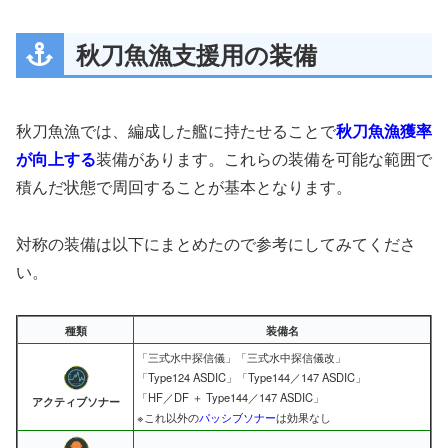
秋刀魚漁支援用の装備
秋刀魚漁では、編成した艦に持たせることで
秋刀魚漁獲率
が向上する
装備があります。これらの装備を可能な範囲で
積んだ状態で周回することが基本となります。
対称の装備は以下にまとめたので参考にしてみてくださ
い。
種類
装備名
「三式水中探信儀」「三式水中探信儀改」
「Type124 ASDIC」「Type144／147 ASDIC」
「HF／DF ＋ Type144／147 ASDIC」
アクティブソナー
※これ以外の
パッシブソナー
は効果なし