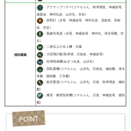
：アクティブソナー(コマちゃん、秋津洲改、神威改母、
速吸改、神州丸改、山汐丸、宗谷)
：探照灯（水母、神威改母、神州丸改、迅鯨改、長鯨
改、宗谷）
：熟練見張員（水母、神威改母、神州丸、潜水母艦、宗
谷）
：二座以上の水上機・水爆
：大型飛行艇(秋津洲、日進改、神威改母)
補助艦艇
：対潜哨戒機(あきつ丸改、山汐丸)
：回転翼機(コマちゃん、山汐丸、日進改、補給艦、潜水
母艦、揚陸艦、工作艦)
：航空要員(コマちゃん、山汐丸、日進、秋津洲改、補給
艦)
：爆雷・爆雷投射機(コマちゃん、日進、神威改母、揚陸
艦)