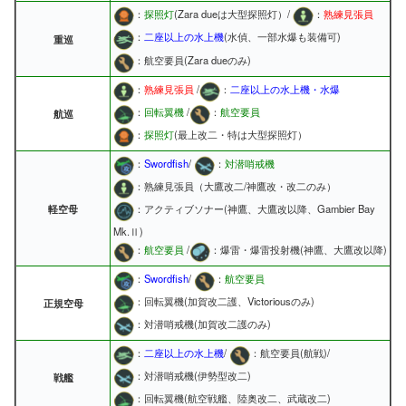
：
探照灯
(Zara dueは大型探照灯）/
：
熟練見張員
：
二座以上の水上機
(水偵、一部水爆も装備可)
重巡
：航空要員(Zara dueのみ)
：
熟練見張員
/
：
二座以上の水上機・水爆
：
回転翼機
/
：
航空要員
航巡
：
探照灯
(最上改二・特は大型探照灯）
：
Swordfish
/
：
対潜哨戒機
：熟練見張員（大鷹改二/神鷹改・改二のみ）
軽空母
：アクティブソナー(神鷹、大鷹改以降、Gambier Bay
Mk.Ⅱ)
：
航空要員
/
：爆雷・爆雷投射機(神鷹、大鷹改以降)
：
Swordfish
/
：
航空要員
：回転翼機(加賀改二護、Victoriousのみ)
正規空母
：対潜哨戒機(加賀改二護のみ)
：
二座以上の水上機
/
：航空要員(航戦)/
：対潜哨戒機(伊勢型改二)
戦艦
：回転翼機(航空戦艦、陸奥改二、武蔵改二)