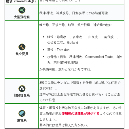
艦攻（Swordfish系）
秋津洲/改、神威改母、日進改/甲にのみ装備可能
大型飛行艇
軽空母、正規空母、航巡、航空戦艦、補給艦の他に
軽巡：球磨改二、多摩改二、由良改二、能代改二、
矢矧改二/乙、Gotland
重巡：Zara due
航空要員
水母他：日進、秋津洲改、Commandant Teste、山汐
丸、宗谷(南極観測船)
が装備可能。意外と忘れがちですね。
3戦目以降にランダムで消費する仕様（ボス戦では任意で
選択可能）。
道中が3戦以上ある海域で持たせると食べちゃうことがあ
戦闘糧食系
るので注意。
爆雷・爆雷投射機は秋刀魚漁に効果がありますが、その性
質上漁場が痛み
使用後の漁獲量が減少する
ようなので注意
しましょう。
爆雷系
基本的には使用は控えた方が良い。