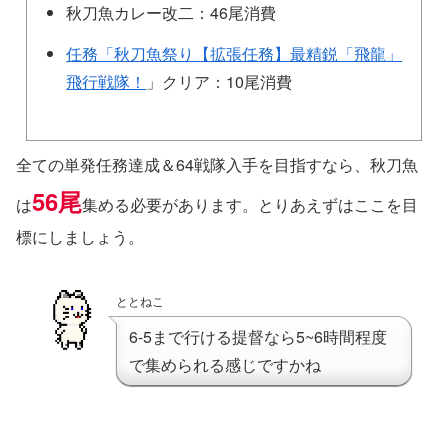
秋刀魚カレー改二：46尾消費
任務「秋刀魚祭り【拡張任務】最精鋭「飛龍」
飛行戦隊！
」クリア：10尾消費
全ての単発任務達成＆64戦隊入手を目指すなら、秋刀魚
56尾
は
集める必要があります。とりあえずはここを目
標にしましょう。
ととねこ
6-5まで行ける提督なら5~6時間程度
で集められる感じですかね