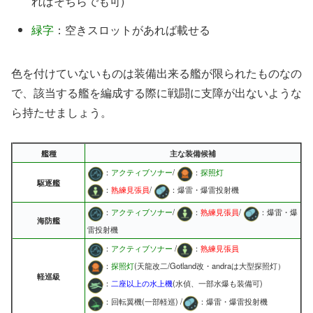
ればそちらでも可)
緑字
：空きスロットがあれば載せる
色を付けていないものは装備出来る艦が限られたものなの
で、該当する艦を編成する際に戦闘に支障が出ないような
ら持たせましょう。
艦種
主な装備候補
：
アクティブソナー
/
：
探照灯
駆逐艦
：
熟練見張員
/
：爆雷・爆雷投射機
：
アクティブソナー
/
：
熟練見張員
/
：爆雷・爆
海防艦
雷投射機
：
アクティブソナー
/
：
熟練見張員
：
探照灯
(天龍改二/Gotland改・andraは大型探照灯）
軽巡級
：
二座以上の水上機
(水偵、一部水爆も装備可)
：回転翼機(一部軽巡) /
：爆雷・爆雷投射機