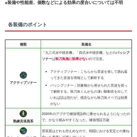
※装備や性能差、個数などによる効果の度合いについては不明
各装備のポイント
種類
装備名
「九三式水中聴音機」「四式水中聴音機」などの
パッシブ
ソナー
は
秋刀魚漁に効果がない
ので注意。
アクティブソナー：こちらから音波を発して跳ね返
ってきた音波を情報として解析する
アクティブソナー
パッシブソナー：対象物から発せられた音波を拾っ
て解析する。秋刀魚くんがもの凄い駆動音を出して
いれば話は別だが、残念ながら秋刀魚イベでは効果
がない
2020年のアプデで補強増設枠に乗せられるようになったの
で、かなり積みやすくなった。補強増設万歳
熟練見張員系
雷装面はどれも控えめなので、戦闘における安定との兼ね
合いを考慮して積んでいこう