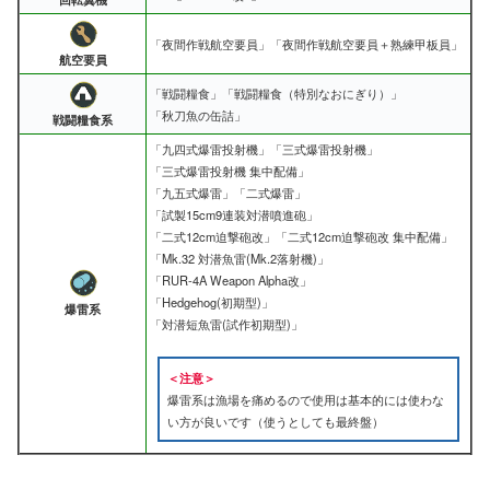
「夜間作戦航空要員」「夜間作戦航空要員＋熟練甲板員」
航空要員
「戦闘糧食」「戦闘糧食（特別なおにぎり）」
「秋刀魚の缶詰」
戦闘糧食系
「九四式爆雷投射機」「三式爆雷投射機」
「三式爆雷投射機 集中配備」
「九五式爆雷」「二式爆雷」
「試製15cm9連装対潜噴進砲」
「二式12cm迫撃砲改」「二式12cm迫撃砲改 集中配備」
「Mk.32 対潜魚雷(Mk.2落射機)」
「RUR-4A Weapon Alpha改」
「Hedgehog(初期型)」
爆雷系
「対潜短魚雷(試作初期型)」
＜注意＞
爆雷系は漁場を痛めるので使用は基本的には使わな
い方が良いです（使うとしても最終盤）