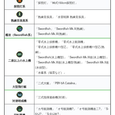
「探照灯」「96式150cm探照灯」
探照灯系
「熟練見張員」「水雷戦隊 熟練見張員」
熟練見張員系
「Swordfish」「Swordfish Mk.II(熟練)」
「Swordfish Mk.III(熟練)」
艦攻（Swordfish系）
「零式水上偵察機」「零式水上観測機」
「零式水上偵察機11型乙」「零式水上偵察機11型乙(熟
練)」
「Swordfish(水上機型)」「Swordfish Mk.III改(水上機型)」
二座以上の水上機
「Swordfish Mk.III改(水上機型/熟練)」「Swordfish Mk.II改
(水偵型)」
「水爆系（瑞雲など）」
「二式大艇」「PBY-5A Catalina」
大型飛行艇
「三式指揮連絡機(対潜)」
対潜哨戒機
「カ号観測機」「オ号観測機?」「オ号観測機改二?」「S-
51J?」「S-51J改?」
回転翼機