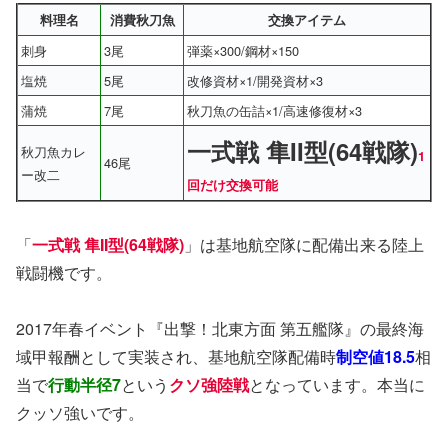
料理名
消費秋刀魚
交換アイテム
刺身
3尾
弾薬×300/鋼材×150
塩焼
5尾
改修資材×1/開発資材×3
蒲焼
7尾
秋刀魚の缶詰×1/高速修復材×3
一式戦 隼II型(64戦隊)
秋刀魚カレ
1
46尾
ー改二
回だけ交換可能
「
一式戦 隼II型(64戦隊)
」は基地航空隊に配備出来る陸上
戦闘機です。
2017年春イベント『出撃！北東方面 第五艦隊』の最終海
域甲報酬として実装され、基地航空隊配備時
制空値18.5
相
当で
行動半径7
という
クソ強陸戦
となっています。本当に
クッソ強いです。