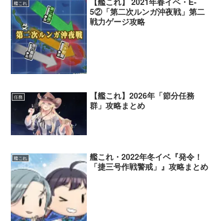
【艦これ】 2021年春イベ・E-
艦これ
5②「第二次ルンガ沖夜戦」第二
戦力ゲージ攻略
【艦これ】2026年「節分任務
任務
群」攻略まとめ
艦これ・2022年冬イベ『発令！
艦これ
「捷三号作戦警戒」』攻略まとめ