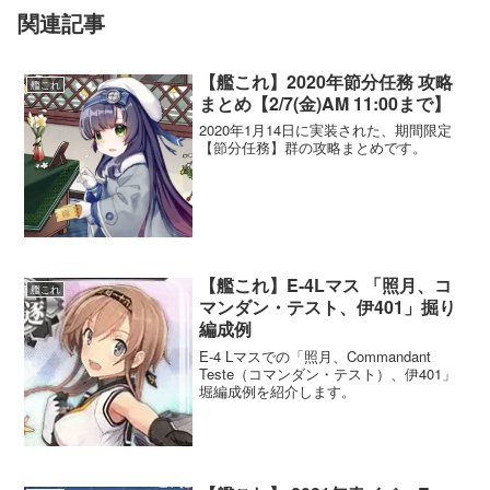
関連記事
【艦これ】2020年節分任務 攻略
艦これ
まとめ【2/7(金)AM 11:00まで】
2020年1月14日に実装された、期間限定
【節分任務】群の攻略まとめです。
【艦これ】E-4Lマス 「照月、コ
艦これ
マンダン・テスト、伊401」掘り
編成例
E-4 Lマスでの「照月、Commandant
Teste（コマンダン・テスト）、伊401」
堀編成例を紹介します。