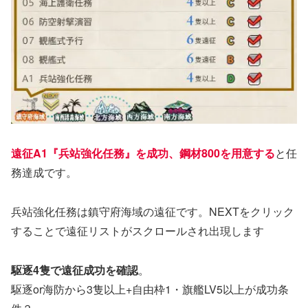
遠征A1『兵站強化任務』を成功、鋼材800を用意する
と任
務達成です。
兵站強化任務は鎮守府海域の遠征です。NEXTをクリック
することで遠征リストがスクロールされ出現します
駆逐4隻で遠征成功を確認
。
駆逐or海防から3隻以上+自由枠1・旗艦LV5以上が成功条