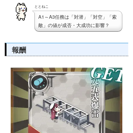
ととねこ
A1～A3任務は「対潜」「対空」「索
敵」の値が成否・大成功に影響？
報酬