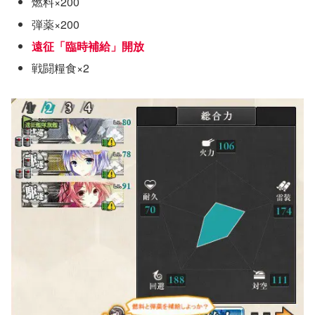
燃料×200
弾薬×200
遠征「臨時補給」開放
戦闘糧食×2