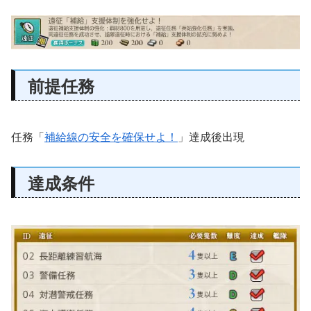
前提任務
任務「
補給線の安全を確保せよ！
」達成後出現
達成条件