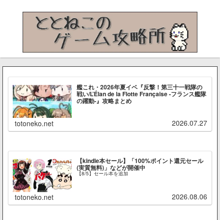
艦これ・2026年夏イベ『反撃！第三十一戦隊の
戦い/L’Élan de la Flotte Française -フランス艦隊
の躍動-』攻略まとめ
2026.07.27
totoneko.net
【kindle本セール】「100%ポイント還元セール
(実質無料)」などが開催中
【8/5】セール本を追加
2026.08.06
totoneko.net