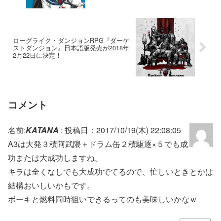
ローグライク・ダンジョンRPG『ダーケ
ストダンジョン』日本語版発売が2018年
2月22日に決定！
コメント
名前:
KATANA
:
投稿日：2017/10/19(木) 22:08:05
A3は大発３積阿武隈＋ドラム缶２積駆逐×５でも成
功または大成功しますね。
キラは全くなしでも大成功でてるので、忙しいときとかは
結構おいしいかもです。
ボーキと燃料同時狙いできるってのも美味しいかなｗ