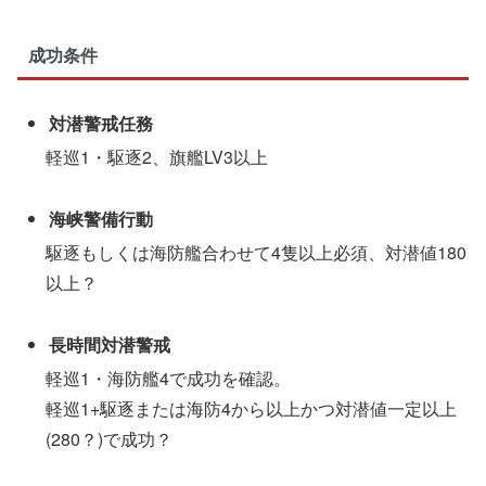
成功条件
対潜警戒任務
軽巡1・駆逐2、旗艦LV3以上
海峡警備行動
駆逐もしくは海防艦合わせて4隻以上必須、対潜値180
以上？
長時間対潜警戒
軽巡1・海防艦4で成功を確認。
軽巡1+駆逐または海防4から以上かつ対潜値一定以上
(280？)で成功？