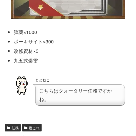
弾薬×1000
ボーキサイト×300
改修資材×3
九五式爆雷
ととねこ
こちらはクォータリー任務ですか
ね。
任務
艦これ