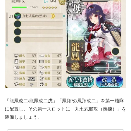
「龍鳳改二/龍鳳改二戊」「鳳翔改/鳳翔改二」を第一艦隊
に配置し、その第一スロットに「九七式艦攻（熟練）」を
装備しましょう。