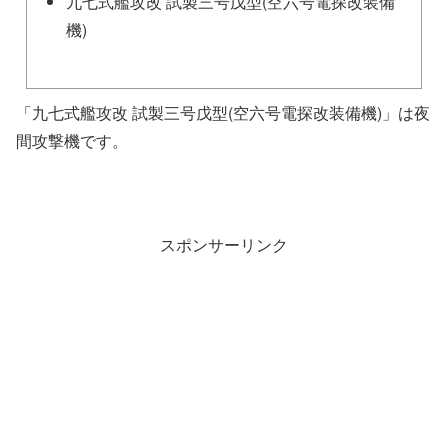
九七式艦攻改 試製三号戊型(空六号電探改装備
機)
「九七式艦攻改 試製三号戊型(空六号電探改装備機)」は夜
間攻撃機です。
スポンサーリンク