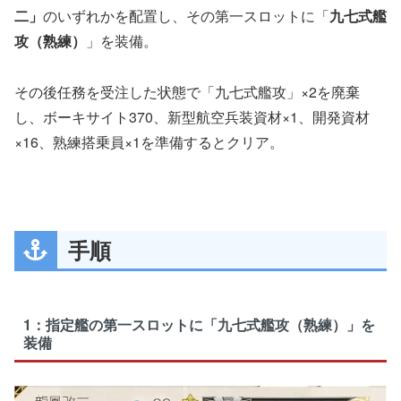
二」
のいずれかを配置し、その第一スロットに「
九七式艦
攻（熟練）
」を装備。
その後任務を受注した状態で「九七式艦攻」×2を廃棄
し、ボーキサイト370、新型航空兵装資材×1、開発資材
×16、熟練搭乗員×1を準備するとクリア。
手順
1：指定艦の第一スロットに「九七式艦攻（熟練）」を
装備