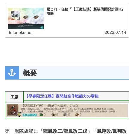
艦これ・任務『【工廠任務】新装備開発計画III』
攻略
2022.07.14
totoneko.net
概要
【早春限定任務】夜間航空作戦能力の増強
工廠
第一艦隊旗艦に
「龍鳳改二/龍鳳改二戊」「鳳翔改/鳳翔改