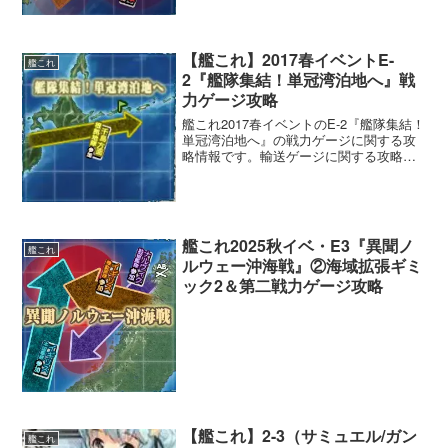
【艦これ】2017春イベントE-
艦これ
2『艦隊集結！単冠湾泊地へ』戦
力ゲージ攻略
艦これ2017春イベントのE-2『艦隊集結！
単冠湾泊地へ』の戦力ゲージに関する攻
略情報です。輸送ゲージに関する攻略は
こちら。
艦これ2025秋イベ・E3『異聞ノ
艦これ
ルウェー沖海戦』②海域拡張ギミ
ック2＆第二戦力ゲージ攻略
【艦これ】2-3（サミュエル/ガン
艦これ