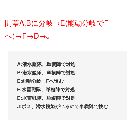
開幕A,Bに分岐→E(能動分岐でF
へ)→F→D→J
A:潜水艦隊、単横陣で対処
B:潜水艦隊、単横陣で対処
E:能動分岐、Fへ進む
F:水雷戦隊、単縦陣で対処
D:水雷戦隊、単縦陣で対処
J:ボス、潜水棲姫がいるので単横陣で挑む