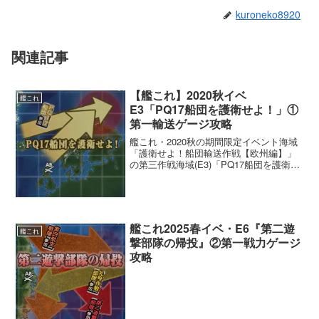
kuroneko8920
関連記事
【艦これ】2020秋イベ
艦これ
E3「PQ17船団を護衛せよ！」①
第一輸送ゲージ攻略
艦これ・2020秋の期間限定イベント海域
「護衛せよ！船団輸送作戦【欧州編】」
の第三作戦海域(E3)「PQ17船団を護衛せ
よ！」の第一輸送ゲージに関する攻略情
報です。
艦これ2025春イベ・E6『第二遊
艦これ
撃部隊の帰投』②第一戦力ゲージ
攻略