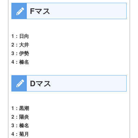
Fマス
1：日向
2：大井
3：伊勢
4：榛名
Dマス
1：黒潮
2：陽炎
3：榛名
4：菊月