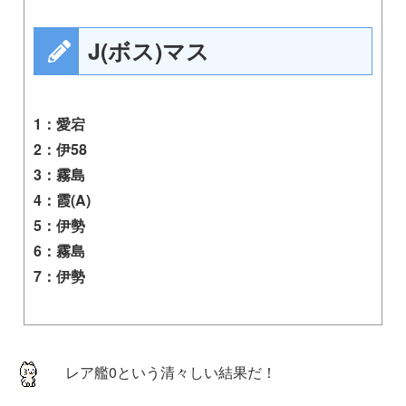
J(ボス)マス
1：愛宕
2：伊58
3：霧島
4：霞(A)
5：伊勢
6：霧島
7：伊勢
レア艦0という清々しい結果だ！