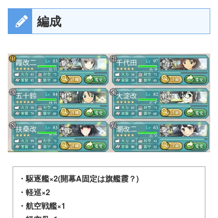
編成
・駆逐艦×2(開幕A固定は旗艦霞？)
・軽巡×2
・航空戦艦×1