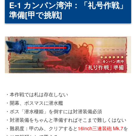
E-1 カンパン湾沖：「礼号作戦」
準備[甲で挑戦]
・本作戦では札は存在しない
・開幕、ボスマスに潜水艦
・ボス「潜水棲姫」を倒すには対潜装備必須
・対潜装備をちゃんと準備すればそこまで難しくはない
・難易度：甲のみ、クリアすると
16inch三連装砲 Mk.7
を