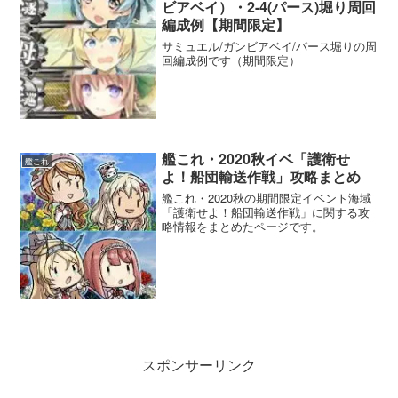
ビアベイ）・2-4(パース)堀り周回
編成例【期間限定】
サミュエル/ガンビアベイ/パース堀りの周
回編成例です（期間限定）
艦これ・2020秋イベ「護衛せ
艦これ
よ！船団輸送作戦」攻略まとめ
艦これ・2020秋の期間限定イベント海域
「護衛せよ！船団輸送作戦」に関する攻
略情報をまとめたページです。
スポンサーリンク