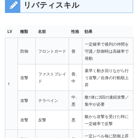
リバティスキル
LV
種類
名前
性格
効果
一定確率で後列の仲間を
防御
フロントガード
善
守護／防御時は高確率で
発動
素早く動き回りながら行
ファストブレイ
善、
攻撃
う攻撃／自身の行動順上
ド
中
1
昇
中、
敵1体に3回の連続攻撃／
攻撃
テラベイン
悪
集中が必要
敵から攻撃を受けた時に
攻撃
反撃
悪
一定確率で反撃
一定レベル毎に防御上昇