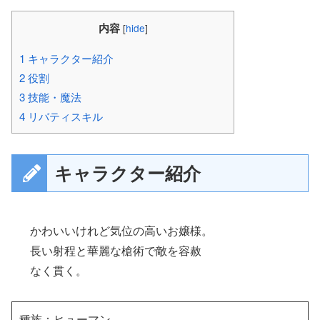
内容
[
hide
]
1
キャラクター紹介
2
役割
3
技能・魔法
4
リバティスキル
キャラクター紹介
かわいいけれど気位の高いお嬢様。
長い射程と華麗な槍術で敵を容赦
なく貫く。
種族：ヒューマン