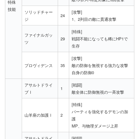
特殊
技能
ソリッドチャー
[攻撃]
24
ジ
1、2列目の敵に貫通攻撃
[特殊]
ファイナルガッ
29
戦闘不能になっても稀にHP1で
ツ
生存
[攻撃]
プロヴィデンス
35
敵の防御を無視する強力な攻撃
自身の防御0
アサルトドライ
[戦闘]
1
ブⅠ
敵全体に防御無視の一斉攻撃
[特殊]
パーティを強化するデモンの加
山羊座の加護Ⅰ
2
護
MP、与物理ダメージ上昇
アサルトドライ
[戦闘]