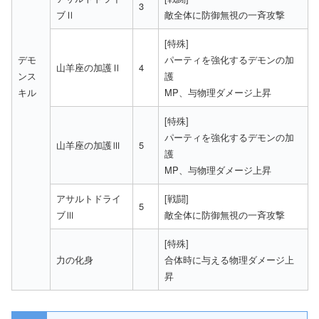
3
ブⅡ
敵全体に防御無視の一斉攻撃
[特殊]
デモ
パーティを強化するデモンの加
山羊座の加護Ⅱ
4
ンス
護
キル
MP、与物理ダメージ上昇
[特殊]
パーティを強化するデモンの加
山羊座の加護Ⅲ
5
護
MP、与物理ダメージ上昇
アサルトドライ
[戦闘]
5
ブⅢ
敵全体に防御無視の一斉攻撃
[特殊]
力の化身
合体時に与える物理ダメージ上
昇