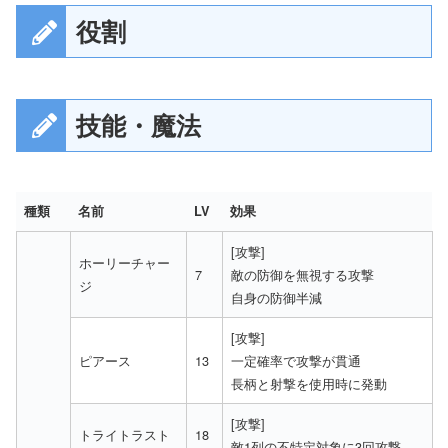
役割
技能・魔法
種類
名前
LV
効果
[攻撃]
ホーリーチャー
7
敵の防御を無視する攻撃
ジ
自身の防御半減
[攻撃]
ピアース
13
一定確率で攻撃が貫通
長柄と射撃を使用時に発動
[攻撃]
トライトラスト
18
敵1列の不特定対象に3回攻撃