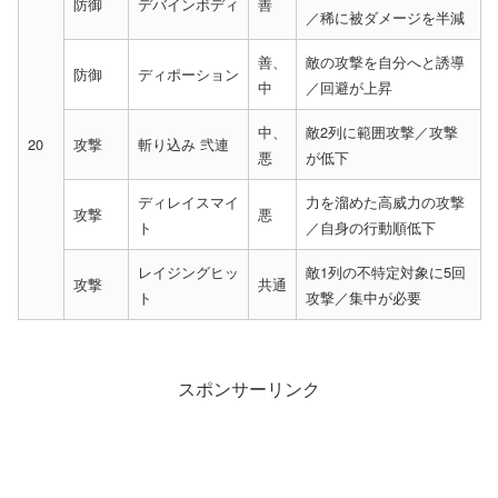
防御
デバインボディ
善
／稀に被ダメージを半減
善、
敵の攻撃を自分へと誘導
防御
ディポーション
中
／回避が上昇
中、
敵2列に範囲攻撃／攻撃
20
攻撃
斬り込み 弐連
悪
が低下
ディレイスマイ
力を溜めた高威力の攻撃
攻撃
悪
ト
／自身の行動順低下
レイジングヒッ
敵1列の不特定対象に5回
攻撃
共通
ト
攻撃／集中が必要
スポンサーリンク