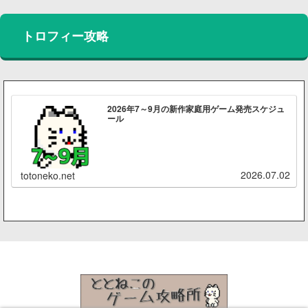
トロフィー攻略
2026年7～9月の新作家庭用ゲーム発売スケジュ
ール
2026.07.02
totoneko.net