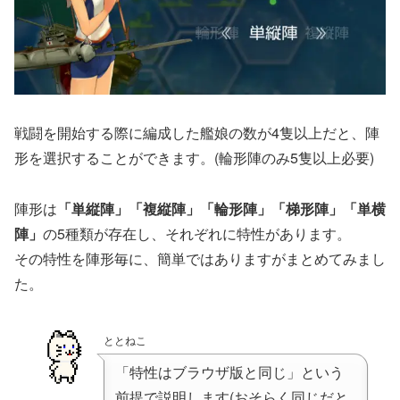
戦闘を開始する際に編成した艦娘の数が4隻以上だと、陣
形を選択することができます。(輪形陣のみ5隻以上必要)
陣形は
「単縦陣」「複縦陣」「輪形陣」「梯形陣」「単横
陣」
の5種類が存在し、それぞれに特性があります。
その特性を陣形毎に、簡単ではありますがまとめてみまし
た。
ととねこ
「特性はブラウザ版と同じ」という
前提で説明します(おそらく同じだと