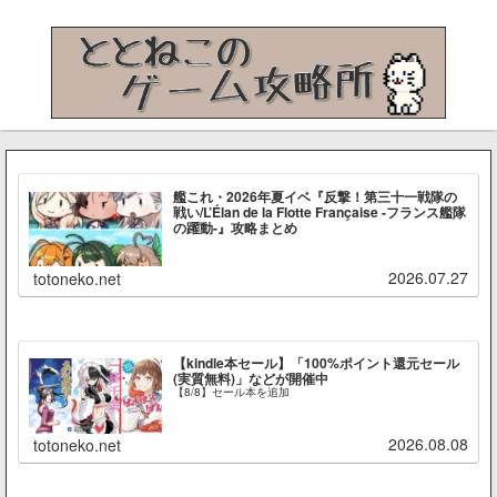
艦これ・2026年夏イベ『反撃！第三十一戦隊の
戦い/L’Élan de la Flotte Française -フランス艦隊
の躍動-』攻略まとめ
2026.07.27
totoneko.net
【kindle本セール】「100%ポイント還元セール
(実質無料)」などが開催中
【8/8】セール本を追加
2026.08.08
totoneko.net