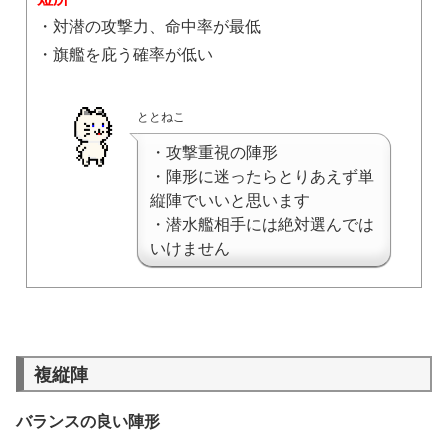
・対潜の攻撃力、命中率が最低
・旗艦を庇う確率が低い
ととねこ
・攻撃重視の陣形
・陣形に迷ったらとりあえず単
縦陣でいいと思います
・潜水艦相手には絶対選んでは
いけません
複縦陣
バランスの良い陣形