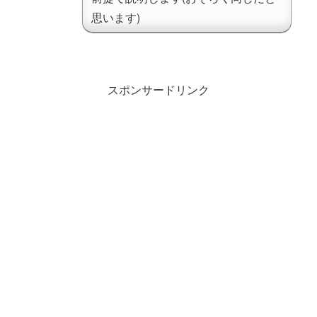
思います)
スポンサードリンク