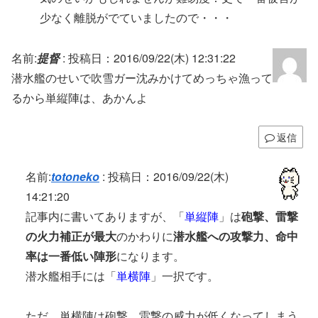
少なく離脱がでていましたので・・・
名前:
提督
:
投稿日：2016/09/22(木) 12:31:22
潜水艦のせいで吹雪ガー沈みかけてめっちゃ漁って
るから単縦陣は、あかんよ
返信
名前:
totoneko
:
投稿日：2016/09/22(木)
14:21:20
記事内に書いてありますが、「
単縦陣
」は
砲撃、雷撃
の火力補正が最大
のかわりに
潜水艦への攻撃力、命中
率は一番低い陣形
になります。
潜水艦相手には「
単横陣
」一択です。
ただ、単横陣は砲撃、雷撃の威力が低くなってしまう