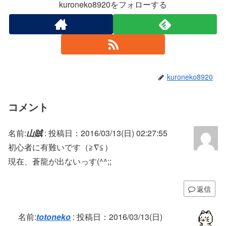
kuroneko8920をフォローする
kuroneko8920
コメント
名前:
山賊
:
投稿日：2016/03/13(日) 02:27:55
初心者に有難いです（≧∇≦）
現在、蒼龍が出ないっす(^^;;
返信
名前:
totoneko
:
投稿日：2016/03/13(日)