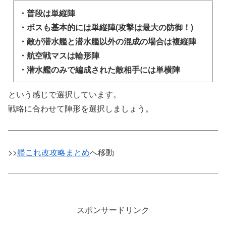
・普段は単縦陣
・ボスも基本的には単縦陣(攻撃は最大の防御！)
・敵が潜水艦と潜水艦以外の混成の場合は複縦陣
・航空戦マスは輪形陣
・潜水艦のみで編成された敵相手には単横陣
という感じで選択しています。
戦略に合わせて陣形を選択しましょう。
>>
艦これ改攻略まとめ
へ移動
スポンサードリンク