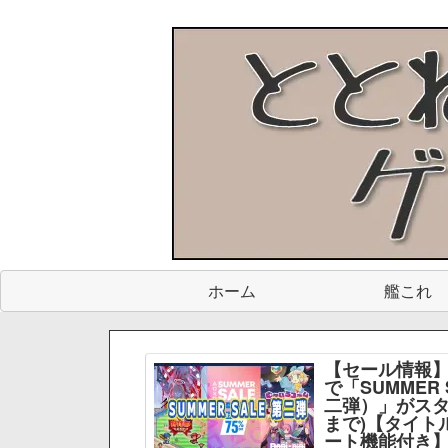
ホーム
艦これ
【セール情報】
で「SUMMER 
二弾）」がスター
まで)【タイト
ート機能付き