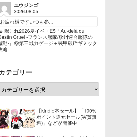
ユウジンゴ
2026.08.05
お疲れ様ですいつも参...
艦これ2026夏イベ・E5『Au-delà du
Destin Cruel -フランス艦隊/欧州連合艦隊の
躍動-』⑥第三戦力ゲージ＋装甲破砕ギミック
攻略
カテゴリー
【kindle本セール】「100%
ポイント還元セール(実質無
料)」などが開催中