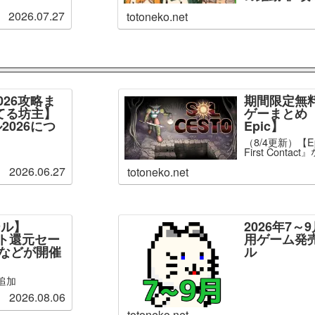
2026.07.27
totoneko.net
026攻略ま
期間限定無
てる坊主】
ゲーまとめ【
2026につ
Epic】
（8/4更新）【Epi
First Conta
2026.06.27
totoneko.net
ール】
2026年7
ント還元セー
用ゲーム発
」などが開催
ル
追加
2026.08.06
totoneko.net