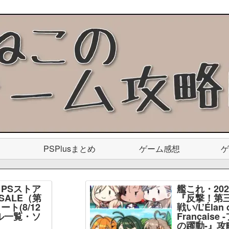
PSPlusまとめ
ゲーム感想
ゲ
PSストア
艦これ・20
SALE（第
『反撃！第
ト(8/12
戦い/L’Élan d
ル一覧・ソ
Français
】
の躍動-』攻