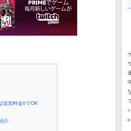
ば追加料金0でOK
7
ム紹介
6