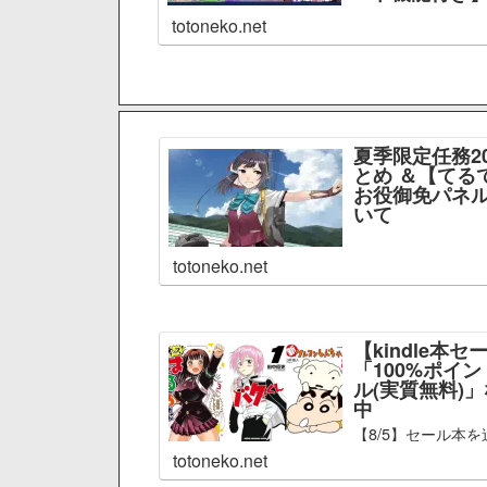
totoneko.net
夏季限定任務2
とめ ＆【てる
お役御免パネル
いて
totoneko.net
【kindle本セ
「100%ポイ
ル(実質無料)
中
【8/5】セール本を
totoneko.net