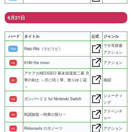
6月21日
ハード
タイトル
公式
ジャンル
ウサ耳探索
Rabi-Ribi（ラビリビ）
PS4
アクション
6180 the moon
アクション
NS
アケアカNEOGEO 幕末浪漫第二幕 月
華の剣士 ～月に咲く華、散りゆく花
格闘
NS
～
シューティ
ガンバード２ for Nintendo Switch
NS
ング
アドベンチ
戦国姫歌～時果の契り～
NS
ャー
Robonauts ロボノーツ
アクション
NS