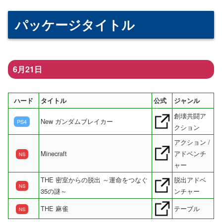
パッケージタイトル
6月21日
ハード
タイトル
公式
ジャンル
創壊共闘ア
New ガンダムブレイカー
PS4
クション
アクション /
Minecraft
アドベンチ
NS
ャー
THE 密室からの脱出 ～運命をつなぐ
脱出アドベ
NS
35の謎～
ンチャー
THE 麻雀
テーブル
NS