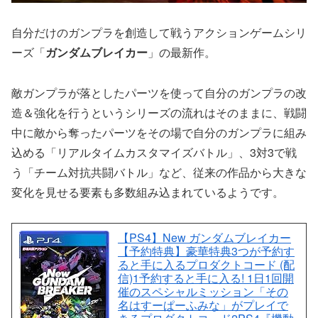
自分だけのガンプラを創造して戦うアクションゲームシリ
ーズ「
ガンダムブレイカー
」の最新作。
敵ガンプラが落としたパーツを使って自分のガンプラの改
造＆強化を行うというシリーズの流れはそのままに、戦闘
中に敵から奪ったパーツをその場で自分のガンプラに組み
込める「リアルタイムカスタマイズバトル」、3対3で戦
う「チーム対抗共闘バトル」など、従来の作品から大きな
変化を見せる要素も多数組み込まれているようです。
【PS4】New ガンダムブレイカー
【予約特典】豪華特典3つが予約す
ると手に入るプロダクトコード (配
信)1予約すると手に入る! 1日1回開
催のスペシャルミッション「その
名はすーぱーふみな」がプレイで