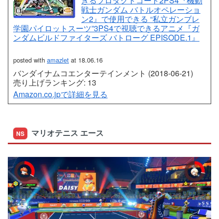
きるプロダクトコード2PS4『機動
戦士ガンダム バトルオペレーショ
ン2』で使用できる “私立ガンブレ
学園パイロットスーツ”3PS4で視聴できるアニメ『ガ
ンダムビルドファイターズ バトローグ EPISODE.1』
posted with
amazlet
at 18.06.16
バンダイナムコエンターテインメント (2018-06-21)
売り上げランキング: 13
Amazon.co.jpで詳細を見る
マリオテニス エース
NS