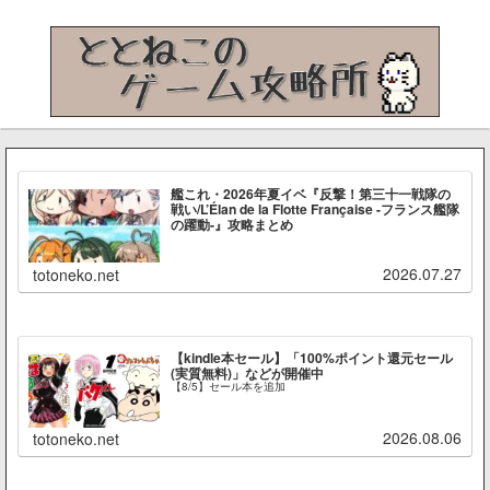
艦これ・2026年夏イベ『反撃！第三十一戦隊の
戦い/L’Élan de la Flotte Française -フランス艦隊
の躍動-』攻略まとめ
2026.07.27
totoneko.net
【kindle本セール】「100%ポイント還元セール
(実質無料)」などが開催中
【8/5】セール本を追加
2026.08.06
totoneko.net