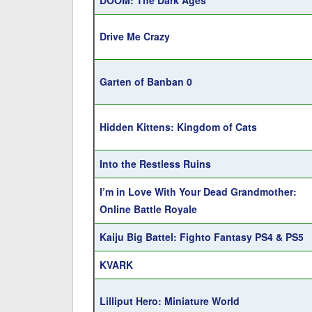
DOOM: The Dark Ages
Drive Me Crazy
Garten of Banban 0
Hidden Kittens: Kingdom of Cats
Into the Restless Ruins
I’m in Love With Your Dead Grandmother:
Online Battle Royale
Kaiju Big Battel: Fighto Fantasy PS4 & PS5
KVARK
Lilliput Hero: Miniature World