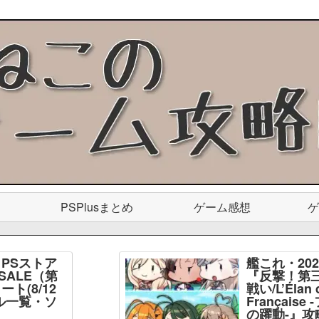
PSPlusまとめ
ゲーム感想
ゲ
PSストア
艦これ・20
SALE（第
『反撃！第
ト(8/12
戦い/L’Élan d
ル一覧・ソ
Français
】
の躍動-』攻