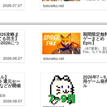
2026.07.27
totoneko.net
026攻略ま
期間限定無
てる坊主】
ゲーまとめ【
2026につ
Epic】
（8/7更新）【Ep
Fox』などを追
2026.06.27
totoneko.net
ール】
2026年7
ント還元セー
用ゲーム発
」などが開催
ル
追加
2026.08.07
totoneko.net