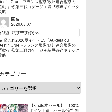
Destin Cruel -フランス艦隊/欧州連合艦隊の
躍動-』⑥第三戦力ゲージ＋装甲破砕ギミック
攻略
匿名
2026.08.07
仏艦に滅茶苦茶好かれ...
艦これ2026夏イベ・E5『Au-delà du
Destin Cruel -フランス艦隊/欧州連合艦隊の
躍動-』⑥第三戦力ゲージ＋装甲破砕ギミック
攻略
カテゴリー
【kindle本セール】「100%
ポイント還元セール(実質無