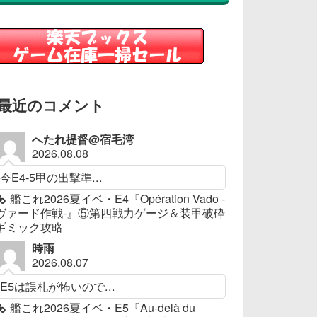
最近のコメント
へたれ提督@宿毛湾
2026.08.08
今E4-5甲の出撃準...
艦これ2026夏イベ・E4『Opération Vado -
ヴァード作戦-』⑤第四戦力ゲージ＆装甲破砕
ギミック攻略
時雨
2026.08.07
E5は誤札が怖いので...
艦これ2026夏イベ・E5『Au-delà du