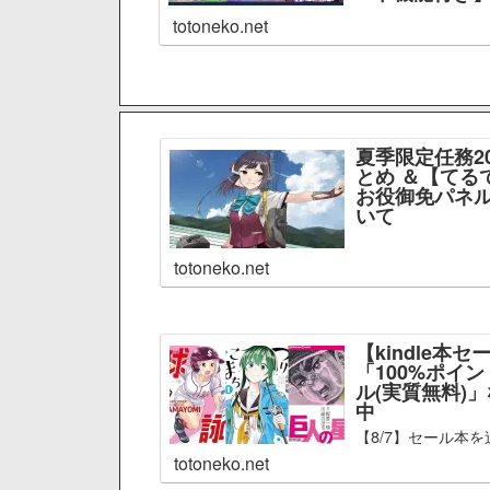
totoneko.net
夏季限定任務2
とめ ＆【てる
お役御免パネル
いて
totoneko.net
【kindle本セ
「100%ポイ
ル(実質無料)
中
【8/7】セール本を
totoneko.net