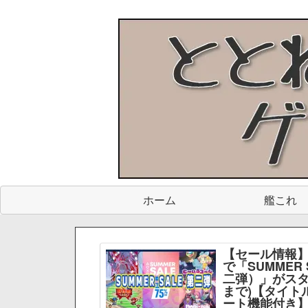
ホーム
艦これ
【セール情報】
で「SUMMER 
二弾）」がスター
まで)【タイト
ート機能付き