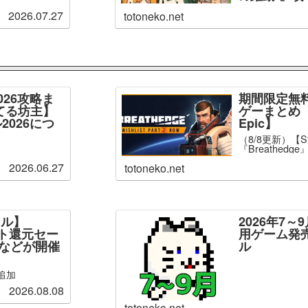
2026.07.27
totoneko.net
026攻略ま
期間限定無
てる坊主】
ゲーまとめ【
2026につ
Epic】
（8/8更新）【S
『Breathed
2026.06.27
totoneko.net
ール】
2026年7
ント還元セー
用ゲーム発
」などが開催
ル
追加
2026.08.08
totoneko.net