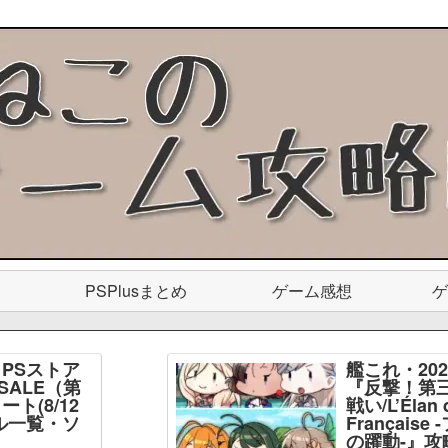
PSPlusまとめ
ゲーム感想
ゲ
PSストア
艦これ・20
SALE（第
『反撃！第
ト(8/12
戦い/L’Élan d
ル一覧・ソ
Français
】
の躍動-』攻