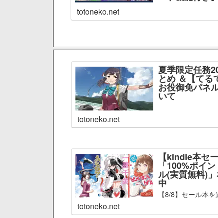
totoneko.net
夏季限定任務2
とめ ＆【てる
お役御免パネル
いて
totoneko.net
【kindle本セ
「100%ポイ
ル(実質無料)
中
【8/8】セール本を
totoneko.net