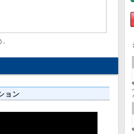
う。
ション