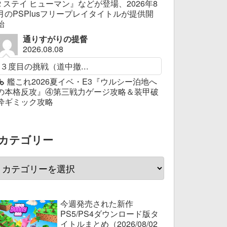
2 ステイ ヒューマン』などが登場、2026年8
月のPSPlusフリープレイタイトルが提供開
始
通りすがりの提督
2026.08.08
３度目の挑戦（道中撤...
艦これ2026夏イベ・E3『ウルシー泊地へ
の本格反攻』④第三戦力ゲージ攻略＆装甲破
砕ギミック攻略
カテゴリー
今週発売された新作
PS5/PS4ダウンロード版タ
イトルまとめ（2026/08/02