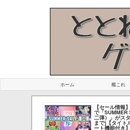
ホーム
艦これ
【セール情報】
で「SUMMER 
二弾）」がスター
まで)【タイト
ート機能付き