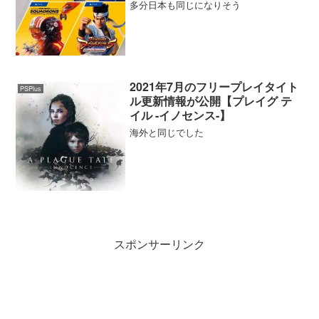
WARS™：スコードロン】
多分日本も同じになりそう
2021年7月のフリープレイタイト
PSPlus
ル更新情報が公開【プレイグ テ
イル -イノセンス-】
海外と同じでした
スポンサーリンク