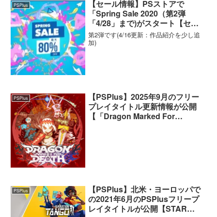
【セール情報】PSストアで
PSPlus
「Spring Sale 2020（第2弾
「4/28」まで)がスタート【セー
ルタイトル一覧表・ソート機能付
第2弾です(4/16更新：作品紹介を少し追
き】
加)
【PSPlus】2025年9月のフリー
PSPlus
プレイタイトル更新情報が公開
【「Dragon Marked For
Death」など】
【PSPlus】北米・ヨーロッパで
PSPlus
の2021年6月のPSPlusフリープ
レイタイトルが公開【STAR