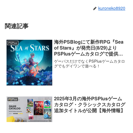
kuroneko8920
関連記事
海外PSBlogにて新作RPG『Sea
PSPlus
of Stars』が発売日(8/29)より
PSPlusゲームカタログで提供さ
れることが発表。体験版も配信開
ゲーパスだけでなくPSPlusゲームカタロ
始
グでもデイワンで遊べる！
2025年3月の海外PSPlusゲーム
PSPlus
カタログ・クラシックスカタログ
追加タイトルが公開【海外情報】