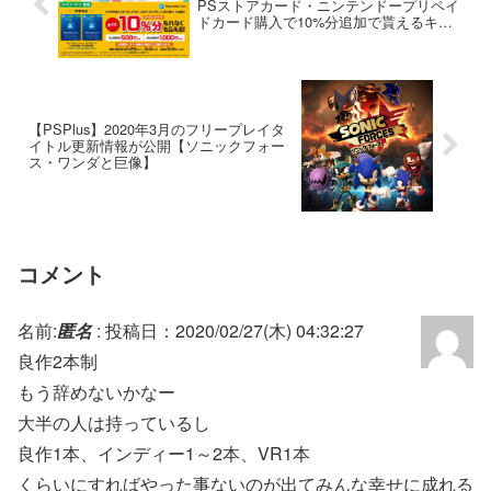
PSストアカード・ニンテンドープリペイ
ドカード購入で10%分追加で貰えるキャ
ンペーンが開催』など
【PSPlus】2020年3月のフリープレイタ
イトル更新情報が公開【ソニックフォー
ス・ワンダと巨像】
コメント
名前:
匿名
:
投稿日：2020/02/27(木) 04:32:27
良作2本制
もう辞めないかなー
大半の人は持っているし
良作1本、インディー1～2本、VR1本
くらいにすればやった事ないのが出てみんな幸せに成れる