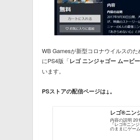
WB Gamesが新型コロナウイルス
にPS4版「
レゴ ニンジャゴー ムービー
います。
PSストアの配信ページは↓。
レゴ®ニン
内容の説明 2
『レゴ®ニンジ
のままにゲー
ン、ニャーの6