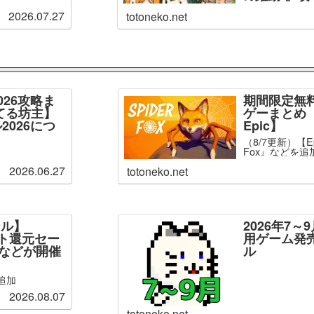
2026.07.27
totoneko.net
026攻略ま
期間限定無
てる坊主】
ゲーまとめ【
2026につ
Epic】
（8/7更新）【Ep
Fox』などを追
2026.06.27
totoneko.net
ール】
2026年7
ント還元セー
用ゲーム発
」などが開催
ル
追加
2026.08.07
totoneko.net