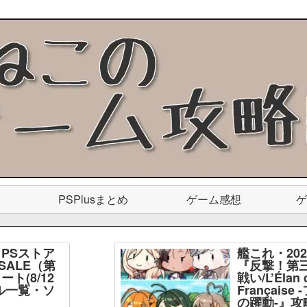
PSPlusまとめ
ゲーム感想
ゲ
PSストア
艦これ・20
SALE（第
『反撃！第
ト(8/12
戦い/L’Élan d
ル一覧・ソ
Français
】
の躍動-』攻