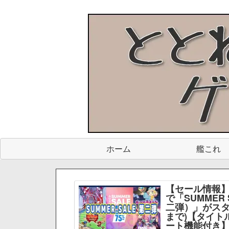
ホーム
艦これ
【セール情報】
で「SUMMER 
二弾）」がスター
まで)【タイト
ート機能付き