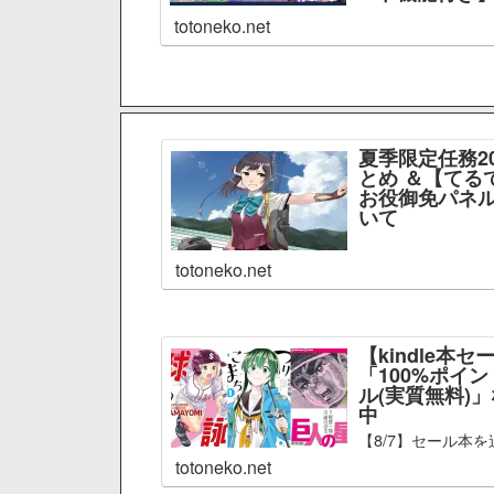
totoneko.net
夏季限定任務2
とめ ＆【てる
お役御免パネル
いて
totoneko.net
【kindle本セ
「100%ポイ
ル(実質無料)
中
【8/7】セール本を
totoneko.net