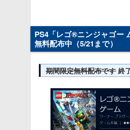
PS4「レゴ®ニンジャゴー
無料配布中（5/21まで）
期間限定無料配布です
終