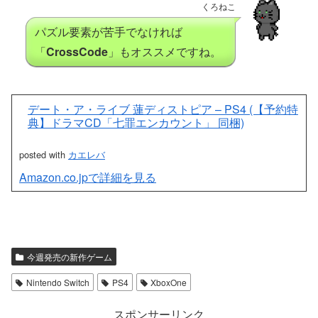
くろねこ
パズル要素が苦手でなければ
「
CrossCode
」もオススメですね。
デート・ア・ライブ 蓮ディストピア – PS4 (【予約特
典】ドラマCD「七罪エンカウント」 同梱)
posted with
カエレバ
Amazon.co.jpで詳細を見る
今週発売の新作ゲーム
Nintendo Switch
PS4
XboxOne
スポンサーリンク