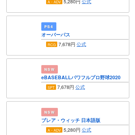
5,280円
公式
A・ADV
PS4
オーバーパス
7,678円
公式
RCG
NSW
eBASEBALLパワフルプロ野球2020
7,678円
公式
SPT
NSW
ブレア・ウィッチ 日本語版
5,280円
公式
A・ADV