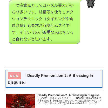
一つ注意点としてはパズル要素がか
なり多いです。結構頭を使うしアク
ションテクニック（タイミングや角
度調整）も要求され割とムズイで
す。そういうのが苦手な人はちょっ
と合わないと思います。
『
Deadly Premonition 2: A Blessing In
NSW
Disguise
』
Deadly Premonition 2: A Blessing In Disguise
任天堂の公式オンラインストア。「Deadly Premonition 2:
A Blessing In Disguise」ダウンロード版の販売ページ。マ
イニンテンドーストアではNintendo Switch 2 （ニンテン
ドースイッチ2）本...