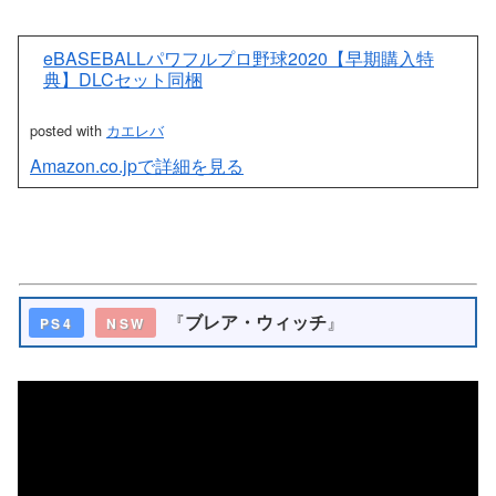
eBASEBALLパワフルプロ野球2020【早期購入特
典】DLCセット同梱
posted with
カエレバ
Amazon.co.jpで詳細を見る
『
ブレア・ウィッチ
』
PS4
NSW