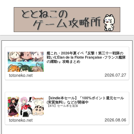
艦これ・2026年夏イベ『反撃！第三十一戦隊の
戦い/L’Élan de la Flotte Française -フランス艦隊
の躍動-』攻略まとめ
2026.07.27
totoneko.net
【kindle本セール】「100%ポイント還元セール
(実質無料)」などが開催中
【8/5】セール本を追加
2026.08.06
totoneko.net