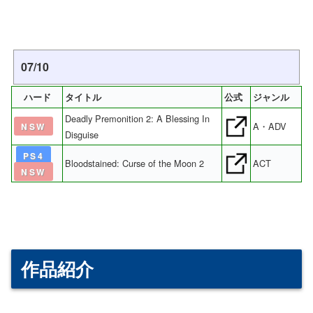
07/10
ハード
タイトル
公式
ジャンル
Deadly Premonition 2: A Blessing In
A・ADV
NSW
Disguise
PS4
Bloodstained: Curse of the Moon 2
ACT
NSW
作品紹介