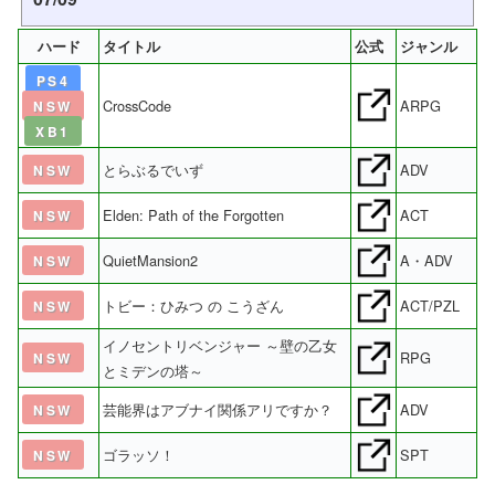
ハード
タイトル
公式
ジャンル
PS4
CrossCode
ARPG
NSW
XB1
とらぶるでいず
ADV
NSW
Elden: Path of the Forgotten
ACT
NSW
QuietMansion2
A・ADV
NSW
トビー：ひみつ の こうざん
ACT/PZL
NSW
イノセントリベンジャー ～壁の乙女
RPG
NSW
とミデンの塔～
芸能界はアブナイ関係アリですか？
ADV
NSW
ゴラッソ！
SPT
NSW