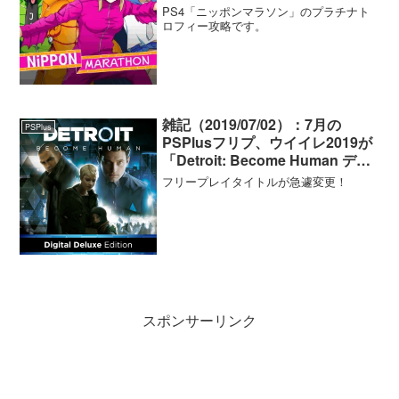
PS4「ニッポンマラソン」のプラチナト
ロフィー攻略です。
雑記（2019/07/02）：7月の
PSPlus
PSPlusフリプ、ウイイレ2019が
「Detroit: Become Human デジ
タルデラックスエディション」に
フリープレイタイトルが急遽変更！
変更されました！など
スポンサーリンク