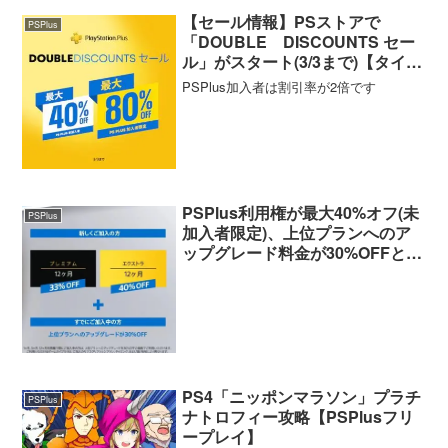
【セール情報】PSストアで
PSPlus
「DOUBLE DISCOUNTS セー
ル」がスタート(3/3まで)【タイト
ル一覧・ソート機能付き】
PSPlus加入者は割引率が2倍です
PSPlus利用権が最大40%オフ(未
PSPlus
加入者限定)、上位プランへのア
ップグレード料金が30%OFFとな
るセールが開催中【1/13まで】
PS4「ニッポンマラソン」プラチ
PSPlus
ナトロフィー攻略【PSPlusフリ
ープレイ】