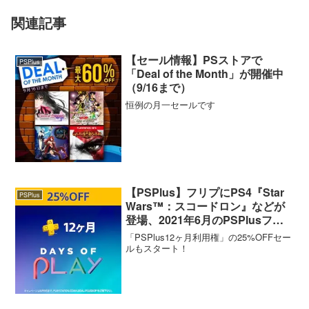
関連記事
【セール情報】PSストアで
PSPlus
「Deal of the Month」が開催中
（9/16まで）
恒例の月一セールです
【PSPlus】フリプにPS4『Star
PSPlus
Wars™：スコードロン』などが
登場、2021年6月のPSPlusフリ
ープレイタイトルが提供開始
「PSPlus12ヶ月利用権」の25%OFFセー
ルもスタート！