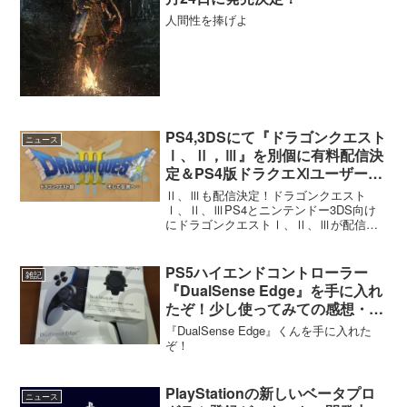
人間性を捧げよ
PS4,3DSにて『ドラゴンクエスト
ニュース
Ⅰ、Ⅱ，Ⅲ』を別個に有料配信決
定＆PS4版ドラクエⅪユーザー向
けにドラクエⅩ先行体験版ダウン
Ⅱ、Ⅲも配信決定！ドラゴンクエスト
ロードが可能に
Ⅰ、Ⅱ、ⅢPS4とニンテンドー3DS向け
にドラゴンクエストⅠ、Ⅱ、Ⅲが配信さ
れることが決定しました。価格はⅠから
それぞれ600円、850円、1500円となって
います。8/10から配信Ⅰ、Ⅱは8月10日か
PS5ハイエンドコントローラー
雑記
ら、...
『DualSense Edge』を手に入れ
たぞ！少し使ってみての感想・レ
ポート
『DualSense Edge』くんを手に入れた
ぞ！
PlayStationの新しいベータプロ
ニュース