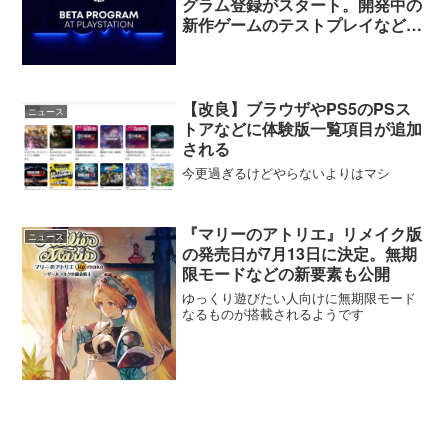
グラム登録がスタート。開発中の
新作ゲームのテストプレイなども
対象に
【改良】ブラウザやPS5のPSス
ニュース
トアなどに体験版一覧項目が追加
される
今更過ぎるけどやらないよりはマシ
『マリーのアトリエ』リメイク版
ニュース
の発売日が7月13日に決定。無期
限モードなどの新要素も公開
ゆっくり遊びたい人向けに無期限モード
なるものが搭載されるようです