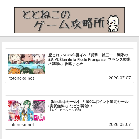
艦これ・2026年夏イベ『反撃！第三十一戦隊の
戦い/L’Élan de la Flotte Française -フランス艦隊
の躍動-』攻略まとめ
2026.07.27
totoneko.net
【kindle本セール】「100%ポイント還元セール
(実質無料)」などが開催中
【8/7】セール本を追加
2026.08.07
totoneko.net