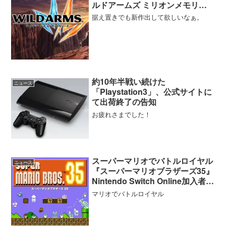
ルドアームズ ミリオンメモリー
ズ』2018年配信決定
据え置きでも新作出して欲しいなぁ。
約10年半戦い続けた
ニュース
「Playstation3」、公式サイトに
て出荷終了の告知
お疲れさまでした！
スーパーマリオでバトルロイヤル
ニュース
『スーパーマリオブラザーズ35』
Nintendo Switch Online加入者向
けに期間限定無料配信がスタート
マリオでバトルロイヤル