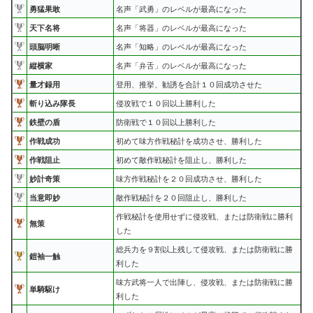
勇猛果敢
名声「武勇」のレベルが最高になった
天下名将
名声「将器」のレベルが最高になった
頭脳明晰
名声「知略」のレベルが最高になった
縦横家
名声「弁舌」のレベルが最高になった
量才録用
登用、推挙、勧誘を合計１０回成功させた
斬り込み隊長
侵攻戦で１０回以上勝利した
鉄壁の盾
防衛戦で１０回以上勝利した
作戦成功
初めて味方作戦秘計を成功させ、勝利した
作戦阻止
初めて敵作戦秘計を阻止し、勝利した
妙計奇策
味方作戦秘計を２０回成功させ、勝利した
当意即妙
敵作戦秘計を２０回阻止し、勝利した
作戦秘計を使用せずに侵攻戦、または防衛戦に勝利
無策
した
総兵力を９割以上残して侵攻戦、または防衛戦に勝
鎧袖一触
利した
味方武将一人で出陣し、侵攻戦、または防衛戦に勝
単騎駆け
利した