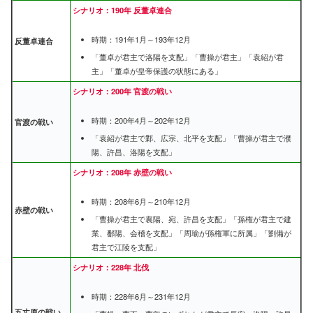
シナリオ：190年 反董卓連合
時期：191年1月～193年12月
反董卓連合
「董卓が君主で洛陽を支配」「曹操が君主」「袁紹が君
主」「董卓が皇帝保護の状態にある」
シナリオ：200年 官渡の戦い
時期：200年4月～202年12月
官渡の戦い
「袁紹が君主で鄴、広宗、北平を支配」「曹操が君主で濮
陽、許昌、洛陽を支配」
シナリオ：208年 赤壁の戦い
時期：208年6月～210年12月
赤壁の戦い
「曹操が君主で襄陽、宛、許昌を支配」「孫権が君主で建
業、鄱陽、会稽を支配」「周瑜が孫権軍に所属」「劉備が
君主で江陵を支配」
シナリオ：228年 北伐
時期：228年6月～231年12月
五丈原の戦い