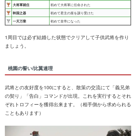
大将軍就任
初めて大将軍に任命された
幹国之器
初めて君主の座を譲り受けた
一天万乗
初めて皇帝になった
1周目では必ず結婚した状態でクリアして子供武将を作り
ましょう。
桃園の誓い/比翼連理
武将との友好度を100にすると、散策の交流にて「義兄弟
の契り」「告白」コマンドが出現。これを実行するとそれ
ぞれトロフィーを獲得出来ます。（相手側から求められる
こともあります）