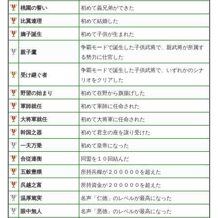
桃園の誓い
初めて義兄弟ができた
比翼連理
初めて結婚した
嫡子誕生
初めて子供が生まれた
争覇モードで誕生した子供武将で、親武将が所属す
親子鷹
る勢力に仕官した
争覇モードで誕生した子供武将で、いずれかのシナ
受け継ぐ者
リオをクリアした
野望の始まり
初めて在野から旗揚げした
軍師就任
初めて軍師に任命された
大将軍就任
初めて大将軍に任命された
幹国之器
初めて君主の座を譲り受けた
一天万乗
初めて皇帝になった
合従連衡
同盟を１０回結んだ
五穀豊穣
所持兵糧が２０００００を超えた
呉越之富
所持資金が２０００００を超えた
温厚篤実
名声「仁徳」のレベルが最高になった
眼中無人
名声「悪徳」のレベルが最高になった