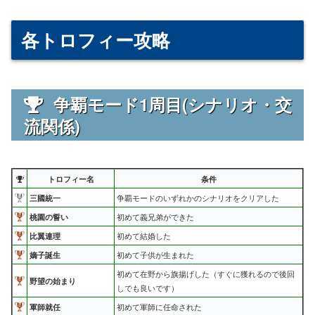
各トロフィー攻略
争覇モード1周目(シナリオ・交
流関係)
トロフィー名
条件
三國統一
争覇モードのいずれかのシナリオをクリアした
桃園の誓い
初めて義兄弟ができた
比翼連理
初めて結婚した
嫡子誕生
初めて子供が生まれた
初めて在野から旗揚げした（すぐに獲れるので後回
野望の始まり
しでも良いです）
軍師就任
初めて軍師に任命された