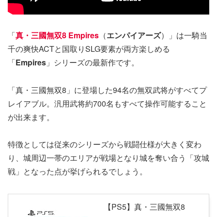
「
真・三國無双8 Empires
（
エンパイアーズ
）」は一騎当
千の爽快ACTと国取りSLG要素が両方楽しめる
「
Empires
」シリーズの最新作です。
「真・三國無双8」に登場した94名の無双武将がすべてプ
レイアブル。汎用武将約700名もすべて操作可能すること
が出来ます。
特徴としては従来のシリーズから戦闘仕様が大きく変わ
り、城周辺一帯のエリアが戦場となり城を奪い合う「攻城
戦」となった点が挙げられるでしょう。
【PS5】真・三國無双8