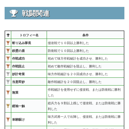
戦闘関連
トロフィー名
条件
斬り込み隊長
侵攻戦で１０回以上勝利した
鉄壁の盾
防衛戦で１０回以上勝利した
作戦成功
初めて味方作戦秘計を成功させ、勝利した
作戦阻止
初めて敵作戦秘計を阻止し、勝利した
妙計奇策
味方作戦秘計を２０回成功させ、勝利した
当意即妙
敵作戦秘計を２０回阻止し、勝利した
作戦秘計を使用せずに侵攻戦、または防衛戦に勝利
無策
した
総兵力を９割以上残して侵攻戦、または防衛戦に勝
鎧袖一触
利した
味方武将一人で出陣し、侵攻戦、または防衛戦に勝
単騎駆け
利した