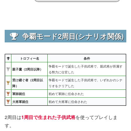
争覇モード2周目(シナリオ関係)
トロフィー名
条件
争覇モードで誕生した子供武将で、親武将が所属す
親子鷹（2周目以降）
る勢力に仕官した
受け継ぐ者（2周目以
争覇モードで誕生した子供武将で、いずれかのシナ
降）
リオをクリアした
軍師就任
初めて軍師に任命された
大将軍就任
初めて大将軍に任命された
2周目は
1周目で生まれた子供武将
を使ってプレイしま
す。