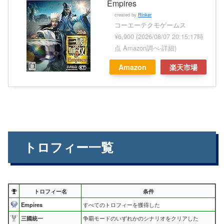
Empires
created by
Rinker
コーエーテクモゲームス
¥6,900
(2026/08/07 20:15:17時
点 Amazon調べ-
詳細)
Amazon
楽天市場
トロフィー一覧
トロフィー名
条件
Empires
すべてのトロフィーを獲得した
三國統一
争覇モードのいずれかのシナリオをクリアした