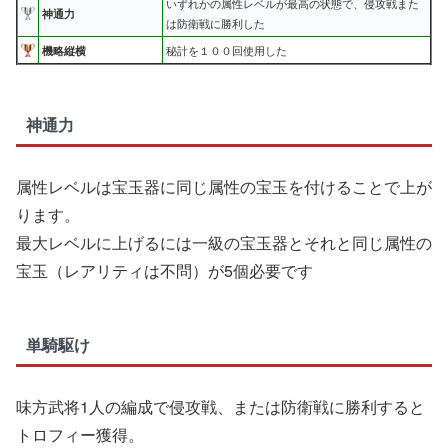
いずれかの属性レベルが最高の状態で、侵攻戦また
神通力
は防衛戦に勝利した
機略縦横
秘計を１００回使用した
神通力
属性レベルは宝玉器に同じ属性の宝玉を付けることで上が
ります。
最大レベルに上げるには一級の宝玉器とそれと同じ属性の
宝玉（レアリティは不問）が5個必要です
単騎駆け
味方武将1人の編成で侵攻戦、または防衛戦に勝利すると
トロフィー獲得。