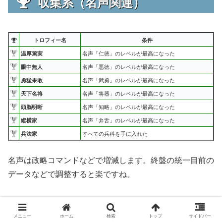
収集系（名声関連）
トロフィー名
条件
温厚篤実
名声「仁徳」のレベルが最高になった
眼中無人
名声「悪徳」のレベルが最高になった
勇猛果敢
名声「武勇」のレベルが最高になった
天下名将
名声「将器」のレベルが最高になった
頭脳明晰
名声「知略」のレベルが最高になった
縦横家
名声「弁舌」のレベルが最高になった
兵法家
すべての兵科を手に入れた
名声は政略コマンドなどで増減します。終盤の統一目前の
データなどで調整すると楽ですね。
兵法家
メニュー
ホーム
検索
トップ
サイドバー