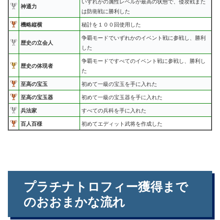
いずれかの属性レベルが最高の状態で、侵攻戦また
神通力
は防衛戦に勝利した
機略縦横
秘計を１００回使用した
争覇モードでいずれかのイベント戦に参戦し、勝利
歴史の立会人
した
争覇モードですべてのイベント戦に参戦し、勝利し
歴史の体現者
た
至高の宝玉
初めて一級の宝玉を手に入れた
至高の宝玉器
初めて一級の宝玉器を手に入れた
兵法家
すべての兵科を手に入れた
百人百様
初めてエディット武将を作成した
プラチナトロフィー獲得まで
のおおまかな流れ