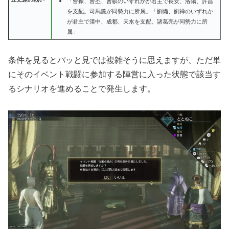
「曹操、曹丕、曹叡のいずれかが君主で長安、洛陽、許昌
を支配。司馬懿が同勢力に所属」「劉備、劉禅のいずれか
が君主で漢中、成都、天水を支配。諸葛亮が同勢力に所
属」
条件を見るとパッと見では複雑そうに思えますが、ただ単
にそのイベント戦闘に参加する陣営に入った状態で該当す
るシナリオを進めることで発生します。