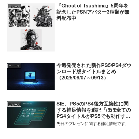
『Ghost of Tsushima』5周年を
ニュース
記念したPSNアバター3種類が無
料配布中
今週発売された新作PS5/PS4ダウ
ニュース
ンロード版タイトルまとめ
（2025/09/07～09/13）
SIE、PS5のPS4後方互換性に関
ニュース
する補足情報を追記「ほぼ全ての
PS4タイトルがPS5でも動作する
であろう」「フレームレートや解
先日のプレゼンに関する補足情報です。
像度にも恩恵が」