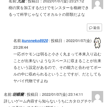
名前:
九龍
:
投稿日：2022/01/07(金) 23:21:12
樹の実を加工するだけでモンスターを格納でき
るって科学じゃなくてオカルトの部類だよな
返信
名前:
kuroneko8920
:
投稿日：2022/01/07(金)
23:28:44
一応ポケモンは弱ると小さく丸まって本来入り込む
ことが出来ないようなスペースに収まることが出来
るという設定があるので、その能力と合わせてボー
ルの中に収められるということですが、だとしても
ヤバイ代物ですよね
名前:
胡蝶蘭
:
投稿日：2022/01/07(金) 23:14:11
詳しいゲーム内容すら知らないうちにカタログチケ