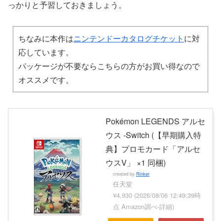
っかりと予習しておきましょう。
ちなみに本作は
ニンテンドーカタログチケット
に対
応しています。
パッケージが不要ならこちらの方がお買い得なので
オススメです。
Pokémon LEGENDS アルセ
ウス -Switch (【早期購入特
典】プロモカード「アルセ
ウスV」 ×1 同梱)
created by
Rinker
任天堂
¥4,930
(2026/08/06 12:49:39時
点 Amazon調べ-
詳細)