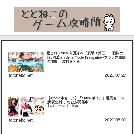
艦これ・2026年夏イベ『反撃！第三十一戦隊の
戦い/L’Élan de la Flotte Française -フランス艦隊
の躍動-』攻略まとめ
2026.07.27
totoneko.net
【kindle本セール】「100%ポイント還元セール
(実質無料)」などが開催中
【8/5】セール本を追加
2026.08.06
totoneko.net