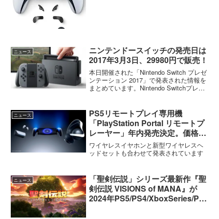
ニンテンドースイッチの発売日は
ニュース
2017年3月3日、29980円で販売！
本日開催された「Nintendo Switch プレゼ
ンテーション 2017」で発表された情報を
まとめています。Nintendo Switchプレゼ
ンテーション映像発売日2017年3月3日世
界同日発売価格 29980円 ＄299.99オン
ラ...
PS5リモートプレイ専用機
ニュース
「PlayStation Portal リモートプ
レーヤー」年内発売決定。価格は
29,980円（税込）
ワイヤレスイヤホンと新型ワイヤレスヘ
ッドセットも合わせて発表されています
「聖剣伝説」シリーズ最新作『聖
ニュース
剣伝説 VISIONS of MANA』が
2024年PS5/PS4/XboxSeries/PC
で発売決定