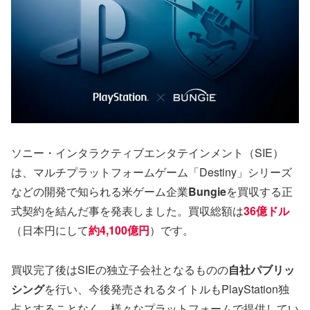
ソニー・インタラクティブエンタテインメント（SIE）
は、マルチプラットフォームゲーム「Destiny」シリーズ
などの開発で知られる米ゲーム企業
Bungie
を買収する正
式契約を結んだ事を発表しました。買収総額は
36億ドル
（日本円にして
約4,100億円
）です。
買収完了後はSIEの独立子会社となるものの
自社パブリッ
シング
を行い、今後発売されるタイトルもPlayStation独
占とすることなく、様々なプラットフォームで提供してい