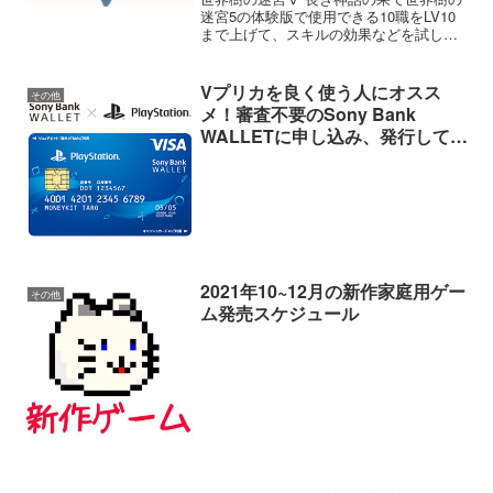
迷宮5の体験版で使用できる10職をLV10
まで上げて、スキルの効果などを試して
みました。随時更新中です。
R-TYPE TACTICS I・II COSMOS
Vプリカを良く使う人にオスス
その他
メ！審査不要のSony Bank
WALLETに申し込み、発行してみ
龍が如く 極３ / 龍が如く３外伝 Dark
ました。
Ties
零 ~紅い蝶~ REMAKE
2021年10~12月の新作家庭用ゲー
その他
ム発売スケジュール
RIDE 6