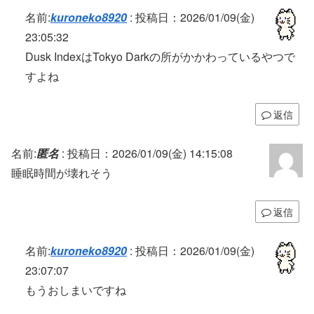
Cattle Country
名前:
kuroneko8920
:
投稿日：2026/01/09(金)
23:05:32
Dusk IndexはTokyo Darkの所がかかわっているやつで
グリードフォール:滅びゆく世界
すよね
返信
名前:
匿名
:
投稿日：2026/01/09(金) 14:15:08
睡眠時間が壊れそう
龍の国 ルーンファクトリー
RUSHING BEAT X: Return Of Brawl
返信
Brothers
名前:
kuroneko8920
:
投稿日：2026/01/09(金)
23:07:07
もうおしまいですね