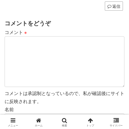
返信
REANIMAL
ディサイプルズ ドミネーション デラ
コメントをどうぞ
ックスエディション
コメント
※
REANIMAL
Bendy and the Dark revival
コメントは承認制となっているので、私が確認後にサイト
に反映されます。
名前
メニュー
ホーム
検索
トップ
サイドバー