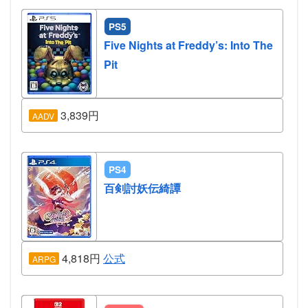
PS5
Five Nights at Freddy’s: Into The
Pit
3,839円
AADV
PS4
百剣討妖伝綺譚
4,818円
公式
ARPG