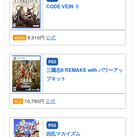
CODE VEIN Ⅱ
8,910円
公式
ARPG
PS5
三國志8 REMAKE with パワーアッ
プキット
10,780円
公式
SLG
PS5
凶乱マカイズム