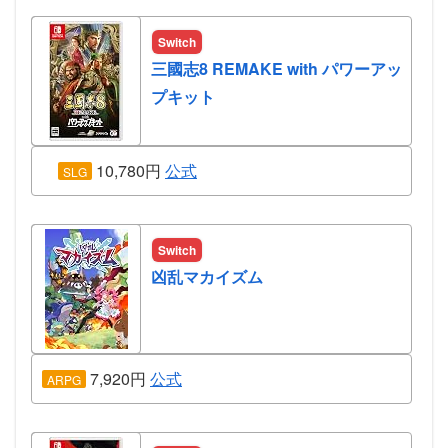
Switch
三國志8 REMAKE with パワーアッ
プキット
10,780円
公式
SLG
Switch
凶乱マカイズム
7,920円
公式
ARPG