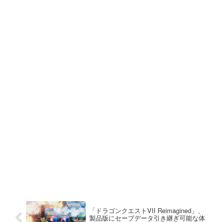
龍が如く 極３ / 龍が如く３外伝 Dark
Ties
DreamWorks ギャビーのドールハウ
ス：パーティーへようこそ
マリオテニス フィーバー
「ドラゴンクエストVII Reimagined」、
製品版にセーブデータ引き継ぎ可能な体