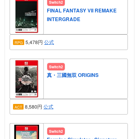
Switch2
FINAL FANTASY VII REMAKE
INTERGRADE
5,478円
公式
RPG
Switch2
真・三國無双 ORIGINS
8,580円
公式
ACT
Switch2