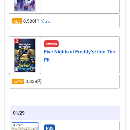
8,580円
公式
ADV
Switch
Five Nights at Freddy’s: Into The
Pit
3,839円
AADV
01/29
PS5