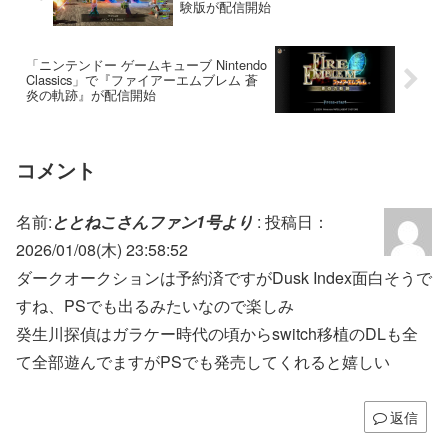
験版が配信開始
龍が如く 極３ / 龍が如く３外伝 Dark
モンスターハンターストーリーズ3 ～
Ties
運命の双竜～
「ニンテンドー ゲームキューブ Nintendo
Classics」で『ファイアーエムブレム 蒼
炎の軌跡』が配信開始
コメント
名前:
ととねこさんファン1号より
:
投稿日：
BLAZBLUE ENTROPY EFFECT X
モンスターハンターストーリーズ3 ~運
2026/01/08(木) 23:58:52
命の双竜
ダークオークションは予約済ですがDusk Index面白そうで
すね、PSでも出るみたいなので楽しみ
癸生川探偵はガラケー時代の頃からswitch移植のDLも全
て全部遊んでますがPSでも発売してくれると嬉しい
返信