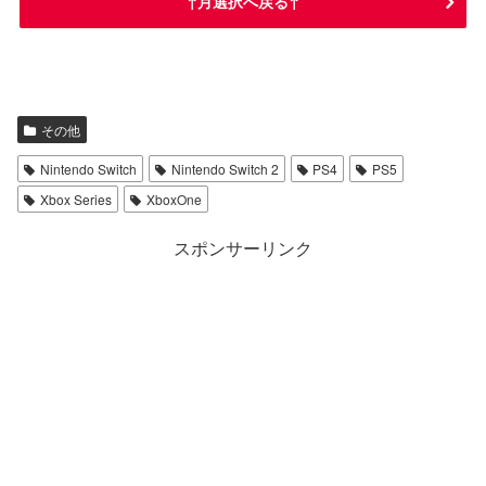
↑月選択へ戻る↑
ドラゴンクエストVII Reimagined
ぽこ あ ポケモン
その他
Nintendo Switch
Nintendo Switch 2
PS4
PS5
Xbox Series
XboxOne
スポンサーリンク
僕のヒーローアカデミア All’s Justice
Back to the Dawn~ブレイク・ザ・アニ
マル・プリズン~