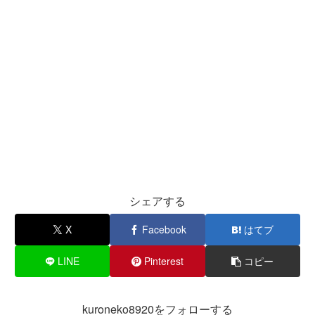
ドラゴンクエストVII Reimagined
Back to the Dawn~ブレイク・ザ・アニ
マル・プリズン~
ドラゴンクエストVII Reimagined
シェアする
R-TYPE TACTICS I・II COSMOS
X
Facebook
はてブ
LINE
Pinterest
コピー
kuroneko8920をフォローする
カルタグラ