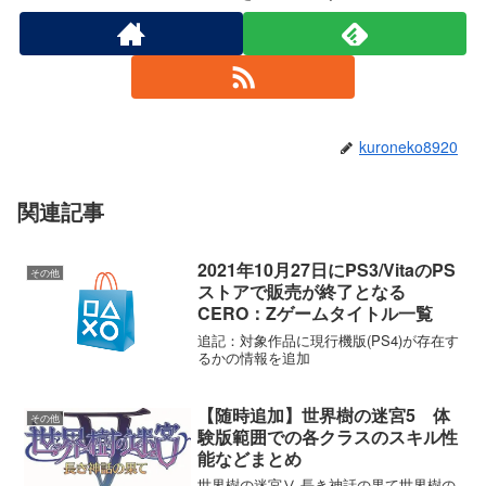
零 ~紅い蝶~ REMAKE
kuroneko8920
関連記事
2021年10月27日にPS3/VitaのPS
その他
ストアで販売が終了となる
CERO：Zゲームタイトル一覧
仁王3
Cabernet
追記：対象作品に現行機版(PS4)が存在す
るかの情報を追加
【随時追加】世界樹の迷宮5 体
その他
験版範囲での各クラスのスキル性
能などまとめ
世界樹の迷宮Ⅴ 長き神話の果て世界樹の