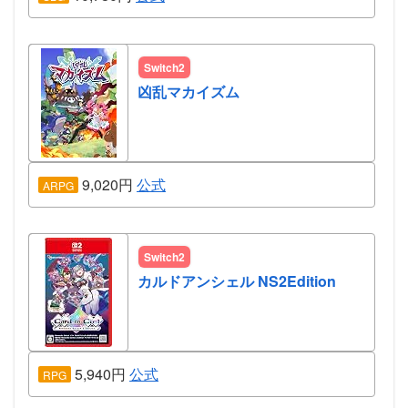
Switch2
凶乱マカイズム
9,020円
公式
ARPG
Switch2
カルドアンシェル NS2Edition
5,940円
公式
RPG