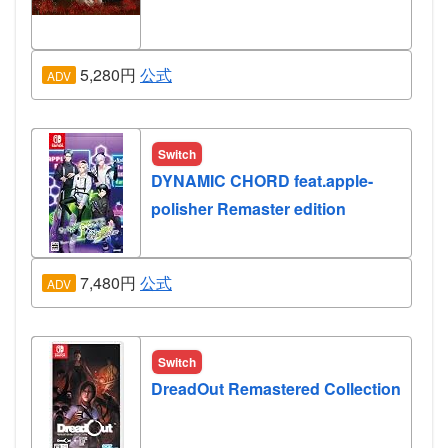
5,280円
公式
ADV
Switch
DYNAMIC CHORD feat.apple-
polisher Remaster edition
7,480円
公式
ADV
Switch
DreadOut Remastered Collection