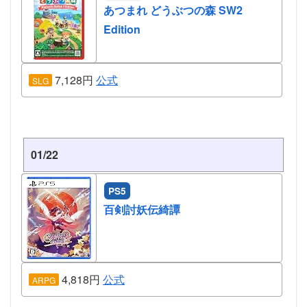
あつまれ どうぶつの森 SW2
Edition
7,128円
公式
SLG
01/22
PS5
百剣討妖伝綺譚
4,818円
公式
ARPG