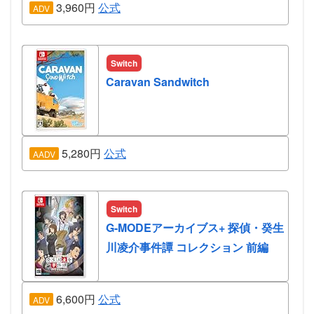
3,960円
公式
ADV
Switch
Caravan Sandwitch
5,280円
公式
AADV
Switch
G-MODEアーカイブス+ 探偵・癸生
川凌介事件譚 コレクション 前編
6,600円
公式
ADV