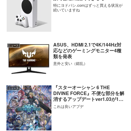
特にヨドバシ.comはずっと買える状況が
続いていますね
ASUS、HDMI 2.1で4K/144Hz対
ニュース
応などのゲーミングモニター4種
類を発表
意外と安い（錯乱）
『スターオーシャン 6 THE
ニュース
DIVINE FORCE』不便な部分を解
消するアップデートver1.03が12
月8日より配信へ
これは良いアプデ