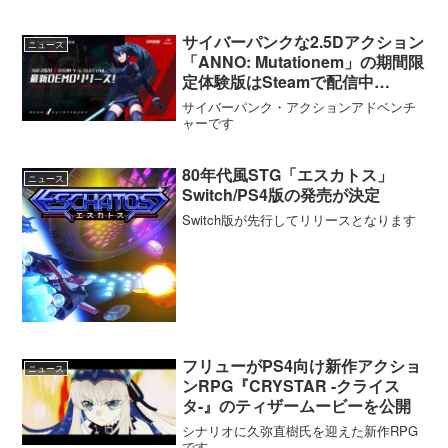
サイバーパンクな2.5Dアクション
ニュース
「ANNO: Mutationem」の期間限
定体験版はSteamで配信中
【12/14まで】
サイバーパンク・アクションアドベンチ
ャーです
80年代風STG「エスカトス」
ニュース
Switch/PS4版の発売が決定
Switch版が先行してリリースとなります
フリューがPS4向け新作アクショ
ニュース
ンRPG『CRYSTAR -クライス
タ-』のティザームービーを公開
シナリオに久弥直樹氏を迎えた新作RPG
です。