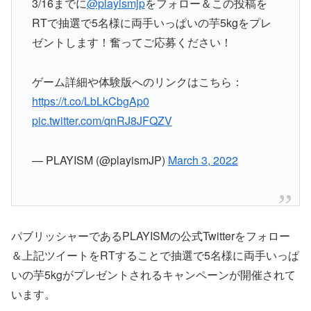
3/16までに
@playismjp
をフォロー＆この投稿を
RTで抽選で5名様に両手いっぱいの芋5kgをプレ
ゼントします！奮ってご応募ください！
ゲーム詳細や体験版へのリンクはこちら：
https://t.co/LbLkCbgAp0
pic.twitter.com/qnRJ8JFQZV
— PLAYISM (@playismJP)
March 3, 2022
パブリッシャーであるPLAYISMの公式Twitterをフォロー
＆上記ツイートをRTすることで抽選で5名様に両手いっぱ
いの芋5kgがプレゼントされるキャンペーンが開催されて
います。