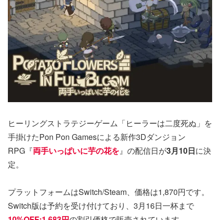
ヒーリングストラテジーゲーム「ヒーラーは二度死ぬ」を
手掛けたPon Pon Gamesによる新作3Dダンジョン
RPG『
両手いっぱいに芋の花を
』の配信日が
3月10日
に決
定。
プラットフォームはSwitch/Steam、価格は1,870円です。
Switch版は予約を受け付けており、3月16日一杯まで
10%OFF:1,683円
の割引価格で販売されています。