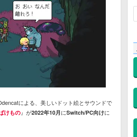
dencatによる、美しいドット絵とサウンドで
』が
に
に
ばけもの
2022年10月
Switch/PC向け
。