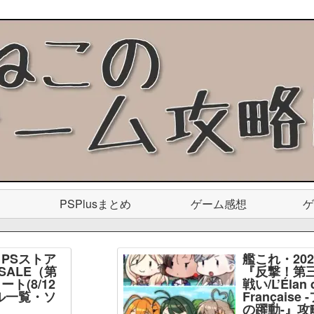
PSPlusまとめ
ゲーム感想
ゲ
PSストア
艦これ・20
SALE（第
『反撃！第
ト(8/12
戦い/L’Élan d
ル一覧・ソ
Français
】
の躍動-』攻