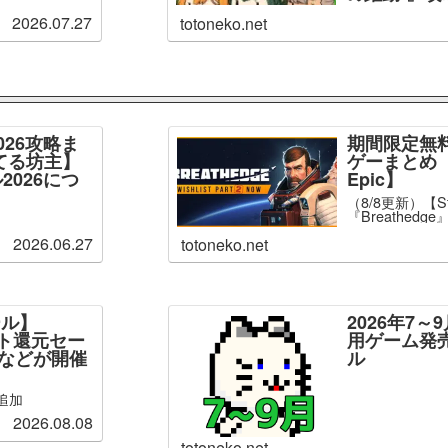
2026.07.27
totoneko.net
026攻略ま
期間限定無
てる坊主】
ゲーまとめ【
2026につ
Epic】
（8/8更新）【S
『Breathed
2026.06.27
totoneko.net
ール】
2026年7
ント還元セー
用ゲーム発
」などが開催
ル
追加
2026.08.08
totoneko.net