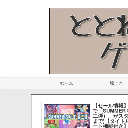
ホーム
艦これ
【セール情報】
で「SUMMER 
二弾）」がスター
まで)【タイト
ート機能付き