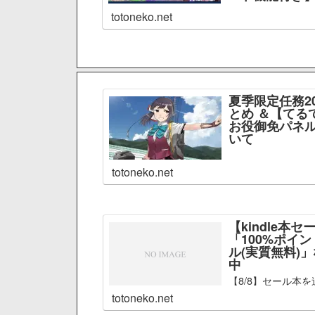
totoneko.net
夏季限定任務2
とめ ＆【てる
お役御免パネル
いて
totoneko.net
【kindle本セ
「100%ポイ
ル(実質無料)
中
【8/8】セール本を
totoneko.net