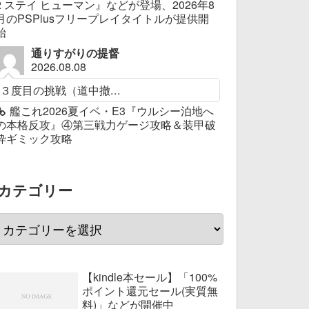
2 ステイ ヒューマン』などが登場、2026年8
月のPSPlusフリープレイタイトルが提供開
始
通りすがりの提督
2026.08.08
３度目の挑戦（道中撤...
艦これ2026夏イベ・E3『ウルシー泊地へ
の本格反攻』④第三戦力ゲージ攻略＆装甲破
砕ギミック攻略
カテゴリー
【kindle本セール】「100%
ポイント還元セール(実質無
料)」などが開催中