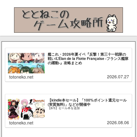
艦これ・2026年夏イベ『反撃！第三十一戦隊の
戦い/L’Élan de la Flotte Française -フランス艦隊
の躍動-』攻略まとめ
2026.07.27
totoneko.net
【kindle本セール】「100%ポイント還元セール
(実質無料)」などが開催中
【8/5】セール本を追加
2026.08.06
totoneko.net