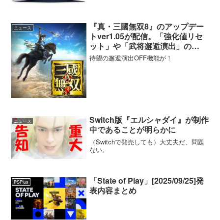
『真・三國無双8』のアップデー
ニュース
トver1.05が配信。「強化値リセ
ット」や「武将邂逅演出」の
ON/OFFが可能に。
待望の邂逅演出OFF機能が！
Switch版『エルシャダイ』が制作
ニュース
中であることが明らかに
（Switchで発売しても）大丈夫だ、問題
ない。
「State of Play」[2025/09/25]発
PSPlus
表内容まとめ