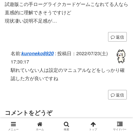
試遊版この手ローグライクカードゲームこなれてる人なら
直感的に理解できそうですけど
現状凄い説明不足感が…
返信
名前:
kuroneko8920
:
投稿日：2022/07/23(土)
17:30:17
馴れていない人は設定のマニュアルなどをしっかり確
認した方が良いですね
返信
コメントをどうぞ
コメント
※
メニュー
ホーム
検索
トップ
サイドバー