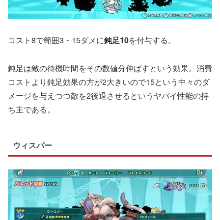
コスト8で範囲3・15ダメに
鈍足10
を付与する。
鈍足は敵の待機時間をその数値分伸ばすという効果。消費
コストより鈍足効果の方が2大きいので15という中々のダ
メージを与えつつ敵を2後退させるというヤバイ性能の持
ち主である。
ウィスパー