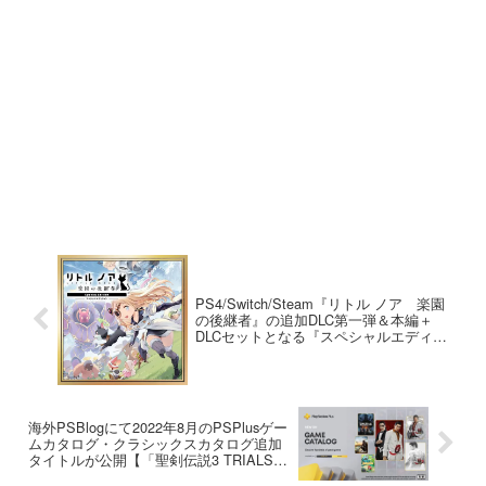
PS4/Switch/Steam『リトル ノア 楽園
の後継者』の追加DLC第一弾＆本編＋
DLCセットとなる『スペシャルエディシ
ョン』が本日より配信開始
海外PSBlogにて2022年8月のPSPlusゲー
ムカタログ・クラシックスカタログ追加
タイトルが公開【「聖剣伝説3 TRIALS of
MANA」など】