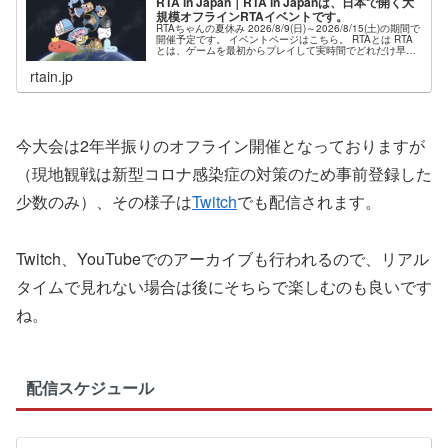
RTA in Japan｜RTA in Japanは、日本で開く大
規模オフラインRTAイベントです。
RTAちゃんの夏休み 2026/8/9(日)～2026/8/15(土)の期間で
開催予定です。 イベントページはこちら。 RTAとは RTA
とは、ゲームを最初からプレイして実時間でどれだけ早く
クリアできるのかを競う遊び方で ...
rtain.jp
今大会は2年半振りのオフライン開催となっておりますが
（現地観戦は新型コロナ感染症の対策のため事前登録した
少数のみ）、その様子は
Twitch
でも配信されます。
Twitch、YouTubeでのアーカイブも行われるので、リアル
タイムで見れない場合は後にそちらで楽しむのも良いです
ね。
配信スケジュール