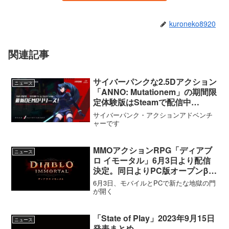
kuroneko8920
関連記事
サイバーパンクな2.5Dアクション
ニュース
「ANNO: Mutationem」の期間限
定体験版はSteamで配信中
【12/14まで】
サイバーパンク・アクションアドベンチ
ャーです
MMOアクションRPG「ディアブ
ニュース
ロ イモータル」6月3日より配信
決定。同日よりPC版オープンβも
開始
6月3日、モバイルとPCで新たな地獄の門
が開く
「State of Play」2023年9月15日
ニュース
発表まとめ