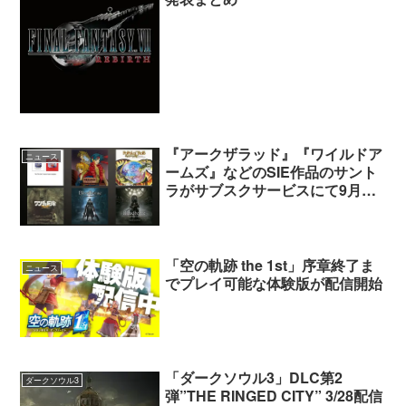
『アークザラッド』『ワイルドア
ニュース
ームズ』などのSIE作品のサント
ラがサブスクサービスにて9月上
旬より配信開始
「空の軌跡 the 1st」序章終了ま
ニュース
でプレイ可能な体験版が配信開始
「ダークソウル3」DLC第2
ダークソウル3
弾”THE RINGED CITY” 3/28配信